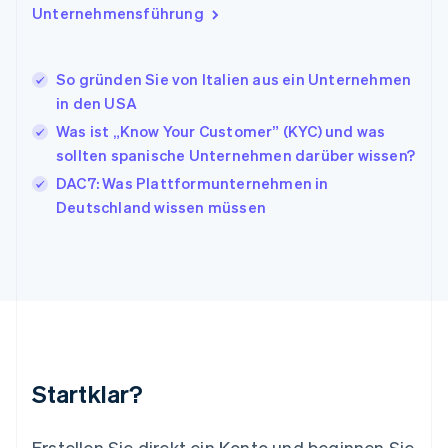
Italien
Unternehmensführung
Italiano
English
Japan
日本語
English
So gründen Sie von Italien aus ein Unternehmen
Kanada
in den USA
English
Français
Was ist „Know Your Customer” (KYC) und was
Kroatien
English
Italiano
sollten spanische Unternehmen darüber wissen?
Lettland
DAC7: Was Plattformunternehmen in
English
Deutschland wissen müssen
Liechtenstein
Deutsch
English
Litauen
English
Luxemburg
Français
Deutsch
English
Malaysia
English
简体中文
Malta
Startklar?
English
Mexiko
Español
English
Erstellen Sie direkt ein Konto und beginnen Sie