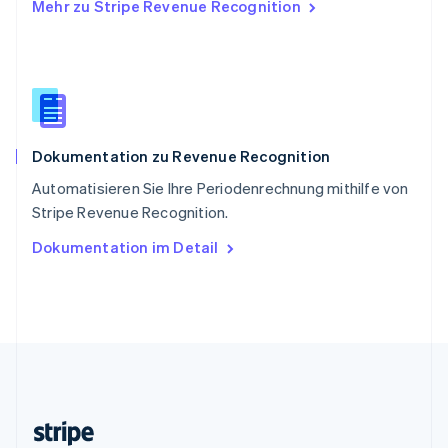
Mehr zu Stripe Revenue Recognition
Slowenien
English
Italiano
Sonderverwaltungsregion Hongkong,
China
English
简体中文
Spanien
Español
English
Dokumentation zu Revenue Recognition
Thailand
ไทย
English
Automatisieren Sie Ihre Periodenrechnung mithilfe von
Tschechische Republik
Stripe Revenue Recognition.
English
Ungarn
Dokumentation im Detail
English
Vereinigte Arabische Emirate
English
Vereinigte Staaten
English
Español
简体中文
Vereinigtes Königreich
English
Zypern
English