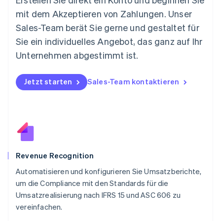
Neuseeland
mit dem Akzeptieren von Zahlungen. Unser
English
Niederlande
Sales-Team berät Sie gerne und gestaltet für
Nederlands
English
Sie ein individuelles Angebot, das ganz auf Ihr
Norwegen
Unternehmen abgestimmt ist.
English
Österreich
Deutsch
English
Jetzt starten
Sales-Team kontaktieren
Polen
English
Portugal
Português
English
Rumänien
English
Schweden
Svenska
English
Revenue Recognition
Schweiz
Automatisieren und konfigurieren Sie Umsatzberichte,
Deutsch
Français
Italiano
English
um die Compliance mit den Standards für die
Singapur
English
简体中文
Umsatzrealisierung nach IFRS 15 und ASC 606 zu
Slowakei
vereinfachen.
English