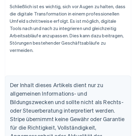
Schließlich ist es wichtig, sich vor Augen zu halten, dass
die digitale Transformation in einem professionellen
Umfeld schrittweise erfolgt. Es ist möglich, digitale
Tools nach und nach zu integrieren und gleichzeitig
Arbeitsabläufe anzupassen. Dies kann dazu beitragen,
Störungen bestehender Geschäftsabläufe zu
vermeiden.
Der Inhalt dieses Artikels dient nur zu
allgemeinen Informations- und
Bildungszwecken und sollte nicht als Rechts-
Australien
oder Steuerberatung interpretiert werden.
English
Belgien
Stripe übernimmt keine Gewähr oder Garantie
Nederlands
Français
Deutsch
English
für die Richtigkeit, Vollständigkeit,
Brasilien
Português
English
Angemessenheit oder Aktualität der