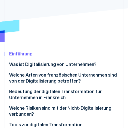
Betrugsprävention
Ecosystem
Atlas
Start-up-Gründung
Partner
Stripe App-Marktplatz
Climate
CO₂-Entnahme
Identity
Online-Identitätsprüfung
Einführung
Was ist Digitalisierung von Unternehmen?
Welche Arten von französischen Unternehmen sind
Stripe-Sessions 2026
von der Digitalisierung betroffen?
Erfahren Sie, wie Stripe Lösungen für die W
Jetzt ansehen
Bedeutung der digitalen Transformation für
Unternehmen in Frankreich
Welche Risiken sind mit der Nicht-Digitalisierung
verbunden?
Tools zur digitalen Transformation