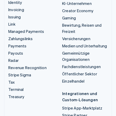
Identity
KI-Unternehmen
Invoicing
Creator Economy
Issuing
Gaming
Link
Bewirtung, Reisen und
Managed Payments
Freizeit
Zahlungslinks
Versicherungen
Payments
Medien und Unterhaltung
Payouts
Gemeinnützige
Organisationen
Radar
Fachdienstleistungen
Revenue Recognition
Öffentlicher Sektor
Stripe Sigma
Einzelhandel
Tax
Terminal
Integrationen und
Treasury
Custom-Lösungen
Stripe App-Marktplatz
Stripe Partner