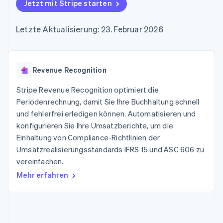
Data Pipeline
Jetzt mit Stripe starten
Geldmanagement
Marktplatz auf
Zugriff auf mehr als
Datensynchronisierung
Produkt-Roadmap
Plattformen
Grundlagen der
125
Stripe Sessions
SaaS
Abonnementverwaltung
Letzte Aktualisierung: 23. Februar 2026
Terminal
Karriere
Zahlungen vor Ort
Newsroom
So setzen Sie
Authorization
Stripe Press
nutzungsbasierte
Boost
Abrechnung um
Nach Branche
Optimierung der
Revenue Recognition
Stablecoin-gestützte
Autorisierungsraten
Karten ausgeben: So
Link
KI-Unternehmen
Kontakt
geht´s
Stripe Revenue Recognition optimiert die
Beschleunigter
Creator Economy
Bereitstellung und
Periodenrechnung, damit Sie Ihre Buchhaltung schnell
Bezahlvorgang
Gaming
Verwaltung von
Sales-Team
und fehlerfrei erledigen können. Automatisieren und
Financial
Bewirtung, Reisen und
Diensten mit Agenten
kontaktieren
Connections
Freizeit
konfigurieren Sie Ihre Umsatzberichte, um die
Partner werden
Verbundene
Versicherungen
Einhaltung von Compliance-Richtlinien der
Medien und
Finanzdaten
Umsatzrealisierungsstandards IFRS 15 und ASC 606 zu
Unterhaltung
Ressourcen
Gemeinnützige
vereinfachen.
Organisationen
Mehr erfahren
Fachdienstleistungen
App-Integrationen
Mehr
Öffentlicher Sektor
Code-Beispiele
Product roadmap
Einzelhandel
Entwickler-Blog
Ausblick
API-Status
Radar