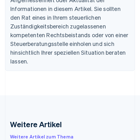
Bulgarien
Informationen in diesem Artikel. Sie sollten
English
Dänemark
den Rat eines in Ihrem steuerlichen
English
Zuständigkeitsbereich zugelassenen
Deutschland
kompetenten Rechtsbeistands oder von einer
Deutsch
English
Estland
Steuerberatungsstelle einholen und sich
English
hinsichtlich Ihrer speziellen Situation beraten
Festlandchina
lassen.
简体中文
English
Finnland
English
Svenska
Frankreich
Français
English
Gibraltar
English
Griechenland
English
Indien
Weitere Artikel
English
Irland
Weitere Artikel zum Thema
English