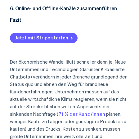
ANA Group entwickelt ein Meilenprogramm der
Lebensmitteln
Slack setzt zur Automatisierung von Buchhaltungs-
Amazon vereinfacht grenzüberschreitende
6. Online- und Offline-Kanäle zusammenführen
nächsten Generation
und Einnahmevorgängen auf Stripe
Zahlungen mit Stripe
Stripe baut die Partnerschaft mit Wix aus, um
Fazit
WooCommerce expandiert mit Stripe in drei
leistungsstarke Omnichannel-Lösungen für
Monaten in 17 neue Länder
Unternehmen anzubieten
Jetzt mit Stripe starten
Shopify setzt auf Tap to Pay auf dem iPhone für
bequeme persönliche Zahlungen
Der ökonomische Wandel läuft schneller denn je. Neue
Unternehmen und Technologien (darunter KI-basierte
Chatbots) verändern in jeder Branche grundlegend den
Status quo und ebnen den Weg für brandneue
Kundenerfahrungen. Unternehmen müssen auf das
aktuelle wirtschaftliche Klima reagieren, wenn sie nicht
auf der Strecke bleiben wollen. Angesichts der
sinkenden Nachfrage (
71 % der Kund/innen
planen,
weniger Käufe zu tätigen oder günstigere Produkte zu
kaufen) und des Drucks, Kosten zu senken, müssen
große Unternehmen ihre wertvolle Zeit und