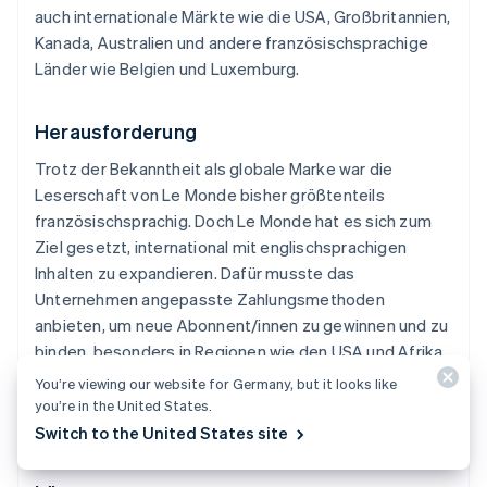
auch internationale Märkte wie die USA, Großbritannien,
Kanada, Australien und andere französischsprachige
Länder wie Belgien und Luxemburg.
Herausforderung
Trotz der Bekanntheit als globale Marke war die
Leserschaft von
Le Monde
bisher größtenteils
französischsprachig. Doch
Le Monde
hat es sich zum
Ziel gesetzt, international mit englischsprachigen
Inhalten zu expandieren. Dafür musste das
Unternehmen angepasste Zahlungsmethoden
anbieten, um neue Abonnent/innen zu gewinnen und zu
binden, besonders in Regionen wie den USA und Afrika.
Le Monde
musste außerdem das Zahlungserlebnis so
You’re viewing our website for Germany, but it looks like
verbessern, dass es die PSD2-Auflagen effizient
you’re in the United States.
erfüllt.
Switch to the United States site