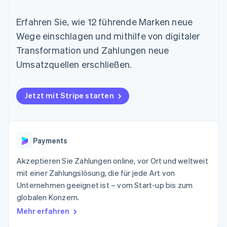
Data Pipeline
Geldmanagement
Marktplatz auf
Zugriff auf mehr als
Datensynchronisierung
Produkt-Roadmap
Plattformen
Grundlagen der
Erfahren Sie, wie 12 führende Marken neue
125
Stripe Sessions
SaaS
Abonnementverwaltung
Terminal
Karriere
Wege einschlagen und mithilfe von digitaler
Zahlungen vor Ort
Newsroom
So setzen Sie
Transformation und Zahlungen neue
Authorization
Stripe Press
nutzungsbasierte
Boost
Abrechnung um
Umsatzquellen erschließen.
Nach Branche
Optimierung der
Stablecoin-gestützte
Autorisierungsraten
Karten ausgeben: So
Link
KI-Unternehmen
Kontakt
geht´s
Jetzt mit Stripe starten
Beschleunigter
Creator Economy
Bereitstellung und
Bezahlvorgang
Gaming
Verwaltung von
Sales-Team
Financial
Bewirtung, Reisen und
Diensten mit Agenten
kontaktieren
Connections
Freizeit
Partner werden
Verbundene
Versicherungen
Payments
Medien und
Finanzdaten
Unterhaltung
Ressourcen
Akzeptieren Sie Zahlungen online, vor Ort und weltweit
Gemeinnützige
Organisationen
mit einer Zahlungslösung, die für jede Art von
Fachdienstleistungen
App-Integrationen
Unternehmen geeignet ist – vom Start-up bis zum
Mehr
Öffentlicher Sektor
Code-Beispiele
Product roadmap
globalen Konzern.
Einzelhandel
Entwickler-Blog
Ausblick
API-Status
Mehr erfahren
Radar