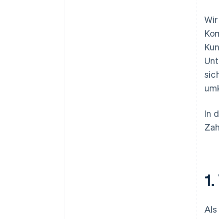
Wir
Kom
Kun
Unt
sic
umk
In 
Zah
1
Als