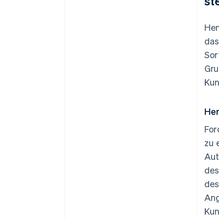
st
Hen
das
Sor
Gru
Kun
Her
For
zu 
Aut
des
des
Ang
Kun