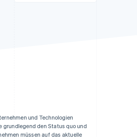
Stripe-Sessions 2026
Erfahren Sie, wie Stripe
Lösungen für die
Wirtschaftsinfrastruktur
für KI aufbaut.
Jetzt ansehen
Unternehmen und Technologien
che grundlegend den Status quo und
nehmen müssen auf das aktuelle