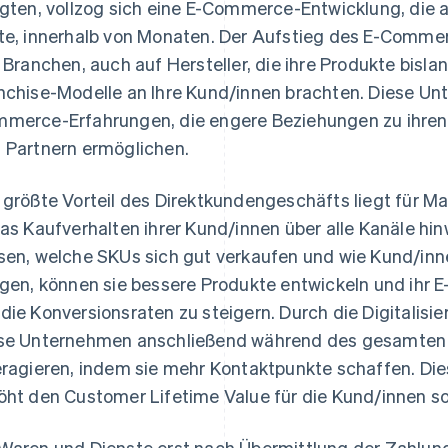
igten, vollzog sich eine E-Commerce-Entwicklung, die 
te, innerhalb von Monaten. Der Aufstieg des E-Comme
e Branchen, auch auf Hersteller, die ihre Produkte bisl
nchise-Modelle an Ihre Kund/innen brachten. Diese U
merce-Erfahrungen, die engere Beziehungen zu ihren
 Partnern ermöglichen.
 größte Vorteil des Direktkundengeschäfts liegt für Mar
das Kaufverhalten ihrer Kund/innen über alle Kanäle 
sen, welche SKUs sich gut verkaufen und wie Kund/in
igen, können sie bessere Produkte entwickeln und ihr
die Konversionsraten zu steigern. Durch die Digitalis
se Unternehmen anschließend während des gesamten 
eragieren, indem sie mehr Kontaktpunkte schaffen. Die
öht den Customer Lifetime Value für die Kund/innen s
Waren und Dienste erst nach Übermittlung der Zahlung