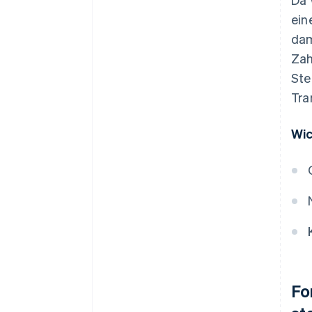
ein
dam
Zah
Ste
Tra
Wic
Fo