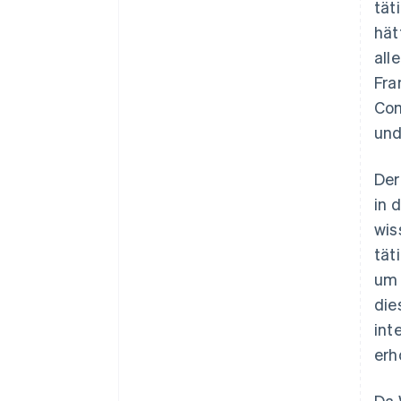
tät
hät
all
Fra
Com
und
Der
in 
wis
tät
um 
die
int
erh
Da 