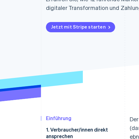
Optimierung der
Datensynchronisier
Autorisierungsraten
digitaler Transformation und Zahlu
Link
Beschleunigter Bezahlvorgang
Financial Connections
Jetzt mit Stripe starten
Verbundene Finanzdaten
Einführung
Der
(da
1. Verbraucher/innen direkt
ansprechen
ebn