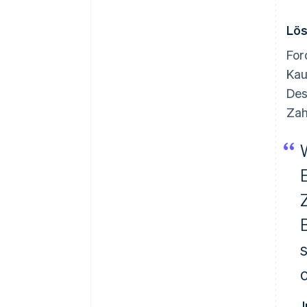
Lö
For
Kau
Des
Zah
J