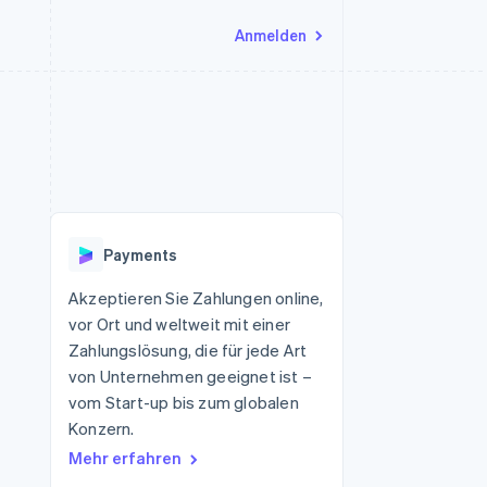
Anmelden
Ressourcen
Ecosystem
Kontakt
nd Marktplätze
Mehr
App-Integrationen
Partner
Sales-Team kontaktieren
Product roadmap
Code-Beispiele
Stripe App-Marktplatz
Partner werden
Ausblick
 Plattformen
Entwickler-Blog
 platforms
eit
API-Status
Radar
Betrugsprävention
eistungen
Payments
Atlas
onen
virtuelle Karten
Start-up-Gründung
Akzeptieren Sie Zahlungen online,
vor Ort und weltweit mit einer
Climate
CO₂-Entnahme
Zahlungslösung, die für jede Art
von Unternehmen geeignet ist –
Identity
Online-Identitätsprüfung
vom Start-up bis zum globalen
Konzern.
Mehr erfahren