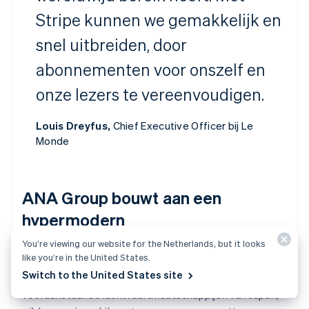
Stripe kunnen we gemakkelijk en
snel uitbreiden, door
abonnementen voor onszelf en
onze lezers te vereenvoudigen.
Louis Dreyfus,
Chief Executive Officer bij Le
Monde
ANA Group bouwt aan een
hypermodern
kilometerprogramma
You’re viewing our website for the Netherlands, but it looks
like you’re in the United States.
Switch to the United States site
All Nippon Airways (ANA)
, een van de meest
vooraanstaande luchtvaartmaatschappijen van Japan,