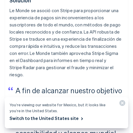
Solución
Le Monde
se asoció con Stripe para proporcionar una
experiencia de pagos sin inconvenientes a los
suscriptores de todo el mundo, con métodos de pago
locales reconocidos y de confianza. La API robusta de
Stripe se traduce en una experiencia de finalización de
compra rápida e intuitiva, y reduce las transacciones
con error.
Le Monde
también aprovecha Stripe Sigma
en el Dashboard para informes en tiempo real y
Stripe Radar para gestionar el fraude y minimizar el
riesgo.
A fin de alcanzar nuestro objetivo
de un millón de suscriptores para
You’re viewing our website for Mexico, but it looks like
2025, necesitamos un socio de
you’re in the United States.
Switch to the United States site
pagos que tenga ambición,