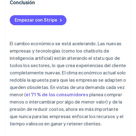
Stripe amplía su sociedad con Wix para brindar
Conclusión
WooCommerce se asoció con Stripe para su
soluciones omnicanal poderosas a las empresas
lanzamiento en 17 nuevos países en 3 meses
Shopify usa Tap to Pay en iPhone para pagos en
Empezar con Stripe
persona convenientes
El cambio económico se está acelerando. Las nuevas
empresas y tecnologías (como los chatbots de
inteligencia artificial) están alterando el statu quo de
todos los sectores, lo que crea experiencias del cliente
completamente nuevas. El clima económico actual solo
redobla la apuesta para que las empresas se adapten o
queden obsoletas. En vistas de una demanda cada vez
menor (
el 71 % de los consumidores
planea comprar
menos o intercambiar por algo de menor valor) y de la
presión de reducir costos, ahora es más importante
que nunca para las empresas enfocar los recursos y el
tiempo valiosos en ganar y retener clientes.