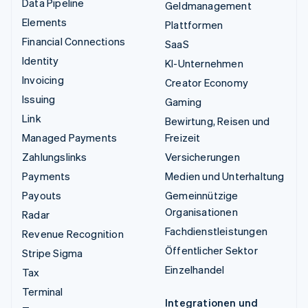
Data Pipeline
Geldmanagement
Elements
Plattformen
Financial Connections
SaaS
Identity
KI-Unternehmen
Invoicing
Creator Economy
Issuing
Gaming
Link
Bewirtung, Reisen und
Managed Payments
Freizeit
Zahlungslinks
Versicherungen
Payments
Medien und Unterhaltung
Payouts
Gemeinnützige
Organisationen
Radar
Fachdienstleistungen
Revenue Recognition
Öffentlicher Sektor
Stripe Sigma
Einzelhandel
Tax
Terminal
Integrationen und