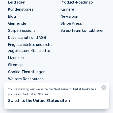
Leitfäden
Produkt-Roadmap
Kundenstories
Karriere
Blog
Newsroom
Gemeinde
Stripe Press
Stripe Sessions
Sales-Team kontaktieren
Datenschutz und AGB
Eingeschränkte und nicht
zugelassene Geschäfte
Lizenzen
Sitemap
Cookie-Einstellungen
Weitere Ressourcen
You’re viewing our website for Switzerland, but it looks like
Support
you’re in the United States.
Support anfordern
Switch to the United States site
Verwaltete Supportpläne