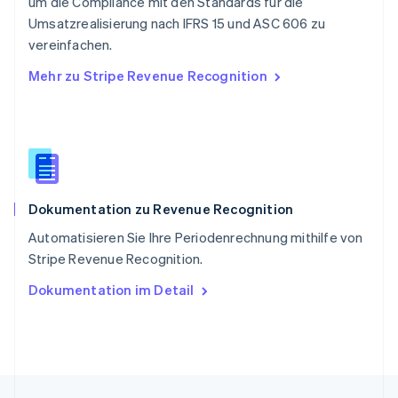
um die Compliance mit den Standards für die
Singapur
English
简体中文
Umsatzrealisierung nach IFRS 15 und ASC 606 zu
Slowakei
vereinfachen.
English
Mehr zu Stripe Revenue Recognition
Slowenien
English
Italiano
Sonderverwaltungsregion Hongkong,
China
English
简体中文
Spanien
Español
English
Dokumentation zu Revenue Recognition
Thailand
ไทย
English
Automatisieren Sie Ihre Periodenrechnung mithilfe von
Tschechische Republik
Stripe Revenue Recognition.
English
Ungarn
Dokumentation im Detail
English
Vereinigte Arabische Emirate
English
Vereinigte Staaten
English
Español
简体中文
Vereinigtes Königreich