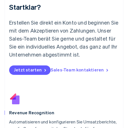
Malta
Startklar?
English
Mexiko
Español
English
Erstellen Sie direkt ein Konto und beginnen Sie
Neuseeland
mit dem Akzeptieren von Zahlungen. Unser
English
Niederlande
Sales-Team berät Sie gerne und gestaltet für
Nederlands
English
Sie ein individuelles Angebot, das ganz auf Ihr
Norwegen
Unternehmen abgestimmt ist.
English
Österreich
Deutsch
English
Jetzt starten
Sales-Team kontaktieren
Polen
English
Portugal
Português
English
Rumänien
English
Schweden
Svenska
English
Revenue Recognition
Schweiz
Automatisieren und konfigurieren Sie Umsatzberichte,
Deutsch
Français
Italiano
English