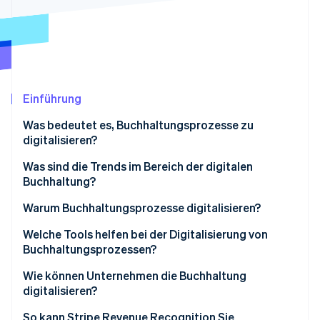
Betrugsprävention
Ecosystem
Atlas
Start-up-Gründung
Partner
Stripe App-Marktplatz
Climate
CO₂-Entnahme
Identity
Einführung
Online-Identitätsprüfung
Was bedeutet es, Buchhaltungsprozesse zu
digitalisieren?
Was sind die Trends im Bereich der digitalen
Buchhaltung?
Stripe-Sessions 2026
Erfahren Sie, wie Stripe Lösungen für die Wirtschaft
Warum Buchhaltungsprozesse digitalisieren?
Jetzt ansehen
Verbesserung der Produktivität und Genauigkeit
Welche Tools helfen bei der Digitalisierung von
Buchhaltungsprozessen?
Besseres Verständnis des Cashflows
Buchhaltungssoftware
Wie können Unternehmen die Buchhaltung
Erhöhung der Sicherheit und
digitalisieren?
Datennachverfolgbarkeit
Rechnungssoftware
So kann Stripe Revenue Recognition Sie