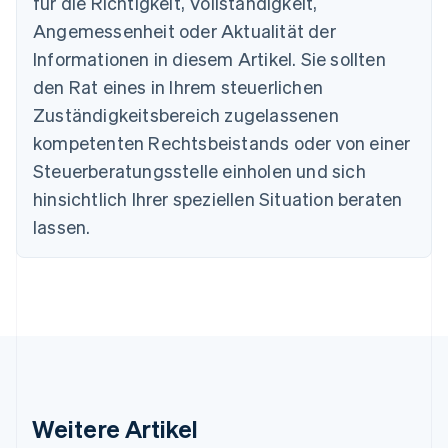
für die Richtigkeit, Vollständigkeit,
Belgien
Angemessenheit oder Aktualität der
Nederlands
Français
Deutsch
English
Brasilien
Informationen in diesem Artikel. Sie sollten
Português
English
den Rat eines in Ihrem steuerlichen
Bulgarien
Zuständigkeitsbereich zugelassenen
English
Dänemark
kompetenten Rechtsbeistands oder von einer
English
Steuerberatungsstelle einholen und sich
Deutschland
Deutsch
English
hinsichtlich Ihrer speziellen Situation beraten
Estland
lassen.
English
Festlandchina
简体中文
English
Finnland
English
Svenska
Frankreich
Français
English
Gibraltar
English
Griechenland
Weitere Artikel
English