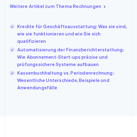
Indien
Weitere Artikel zum Thema Rechnungen
English
Irland
English
Kredite für Geschäftsausstattung: Was sie sind,
Italien
wie sie funktionieren und wie Sie sich
Italiano
English
Japan
qualifizieren
日本語
English
Automatisierung der Finanzberichterstattung:
Kanada
Wie Abonnement-Start-ups präzise und
English
Français
prüfungssichere Systeme aufbauen
Kroatien
English
Italiano
Kassenbuchhaltung vs. Periodenrechnung:
Lettland
Wesentliche Unterschiede, Beispiele und
English
Anwendungsfälle
Liechtenstein
Deutsch
English
Litauen
English
Luxemburg
Français
Deutsch
English
Malaysia
English
简体中文