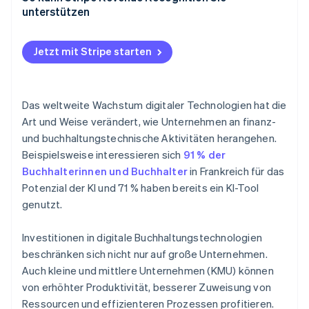
Senkung der Betriebskosten
Bank-APIs
unterstützen
ERP- und EDM-Lösungen
Jetzt mit Stripe starten
KI
OCR
Das weltweite Wachstum digitaler Technologien hat die
Cloud Computing
Art und Weise verändert, wie Unternehmen an finanz-
und buchhaltungstechnische Aktivitäten herangehen.
Beispielsweise interessieren sich
91 % der
Buchhalterinnen und Buchhalter
in Frankreich für das
Potenzial der KI und 71 % haben bereits ein KI-Tool
genutzt.
Investitionen in digitale Buchhaltungstechnologien
beschränken sich nicht nur auf große Unternehmen.
Auch kleine und mittlere Unternehmen (KMU) können
von erhöhter Produktivität, besserer Zuweisung von
Ressourcen und effizienteren Prozessen profitieren.