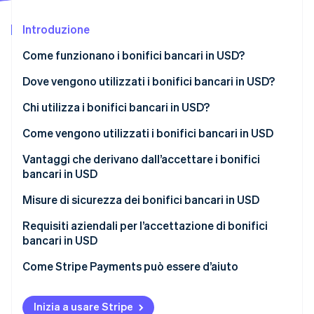
Scopri cosa ti aspetta
Introduzione
Radar
Ecosistema
Prevenzione delle frodi
Come funzionano i bonifici bancari in USD?
Partner
Atlas
Stripe App Marketplace
Costituzione di start-up
Trasferimenti ACH (Automated Clearing House)
Dove vengono utilizzati i bonifici bancari in USD?
Climate
Bonifici bancari
Mercati sviluppati
Chi utilizza i bonifici bancari in USD?
Rimozione del carbonio
Bonifici da banca a banca
Mercati emergenti
Come vengono utilizzati i bonifici bancari in USD
Identity
Verifica online dell'identità
Trasferimenti internazionali
Vantaggi che derivano dall’accettare i bonifici
bancari in USD
Misure di sicurezza dei bonifici bancari in USD
Gestione chiave di sicurezza
Requisiti aziendali per l’accettazione di bonifici
Stripe Sessions 2026
bancari in USD
Scopri come Stripe sta costruendo l'infrastruttura economi
Crittografia dei dati
Guarda ora
Come Stripe Payments può essere d’aiuto
Sicurezza della rete
Gestione delle vulnerabilità
Inizia a usare Stripe