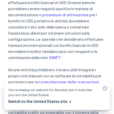
effettuare bonifici bancari in USD. Diverse banche
potrebbero avere requisiti specifici in materia di
documentazione o
procedure di attivazione
per i
bonifici in USD, pertanto le attività dovrebbero
consultare il sito web della banca o contattare
l'assistenza clienti per ottenere istruzioni sulla
configurazione. Le aziende che desiderano effettuare
transazioni internazionali con bonifici bancari in USD
dovrebbero inoltre familiarizzarsi con i requisiti e le
commissioni della rete
SWIFT
.
Alcune attività potrebbero trovare utile integrare i
propri conti bancari con un software di contabilità per
automatizzare
la riconciliazione delle transazioni
,
facilitare il tracciamento in tempo reale del flusso di
You’re viewing our website for Slovenia, but it looks like
cassa e mantenere registrazioni finanziarie accurate.
you’re in the United States.
Prima di impegnarsi nell'acquisto di un prodotto,
Switch to the United States site
un'attività dovrebbe verificare che il software di
contabilità scelto sia integrabile con il sistema della