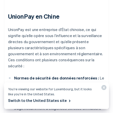
UnionPay en Chine
UnionPay est une entreprise d’État chinoise, ce qui
signifie qu’elle opère sous l’influence et la surveillance
directes du gouvernement et qu’elle présente
plusieurs caractéristiques spécifiques à son
gouvernement et à son environnement réglementaire.
Ces conditions ont plusieurs conséquences sur la
sécurité :
Normes de sécurité des données renforcées :
Le
gouvernement chinois impose des réglementations
You’re viewing our website for Luxembourg, but it looks
strictes en matière de sécurité des données, et
like you’re in the United States.
UnionPay adhère à ces normes, qui dépassent
Switch to the United States site
souvent les bonnes pratiques internationales. Il
s’agit notamment d’exigences strictes en matière