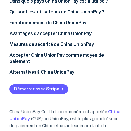
Dans quels pays China UnionPay est-il utilisé ?
Découvrez les prochaines évolutions
Commerce en ligne
Chine
Qui sont les utilisateurs de China UnionPay ?
Radar
Prévention de la fraude
Dans le monde
Segments de clientèle
Fonctionnement de China UnionPay
Écosystème
Atlas
Constitution de start-up
Asie (hors Chine)
Entreprises
Pour les clients
Avantages d’accepter China UnionPay
Partenaires
Climate
Stripe App Marketplace
Cas d’usage
Pour les entreprises
Attraction d’une plus grande clientèle chinoise
Mesures de sécurité de China UnionPay
Élimination du carbone
Fonctionnalités et caractéristiques
Rationaliser les échanges et les paiements
Sécurité de la carte
Accepter China UnionPay comme moyen de
Identity
transfrontaliers
paiement
Vérification de l'identité
UnionPay en Chine
Sécurité du réseau
Pour les entreprises installées en Chine
Alternatives à China UnionPay
Processus de démarrage
Alipay
Démarrer avec Stripe
Pour les entreprises situées hors de Chine
WeChat Pay
Stripe Sessions 2026
Découvrez comment Stripe construit l’infrastructure écono
Processus de démarrage
Regarder la vidéo
China UnionPay Co. Ltd., communément appelée
China
Accepter UnionPay avec Stripe
UnionPay
(CUP) ou UnionPay, est le plus grand réseau
de paiement en Chine et un acteur important du