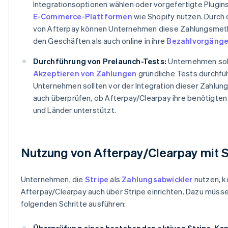
Integrationsoptionen wählen oder vorgefertigte Plugins
E-Commerce-Plattformen
wie Shopify nutzen. Durch d
von Afterpay können Unternehmen diese Zahlungsmet
den Geschäften als auch online in ihre
Bezahlvorgäng
Durchführung von Prelaunch-Tests:
Unternehmen sol
Akzeptieren von Zahlungen
gründliche Tests durchfü
Unternehmen sollten vor der Integration dieser Zahlu
auch überprüfen, ob Afterpay/Clearpay ihre benötigte
und Länder unterstützt.
Nutzung von Afterpay/Clearpay mit S
Unternehmen, die
Stripe
als
Zahlungsabwickler
nutzen, 
Afterpay/Clearpay auch über Stripe einrichten. Dazu müsse
folgenden Schritte ausführen:
Überprüfung eines bestehenden aktiven Stripe-Kon