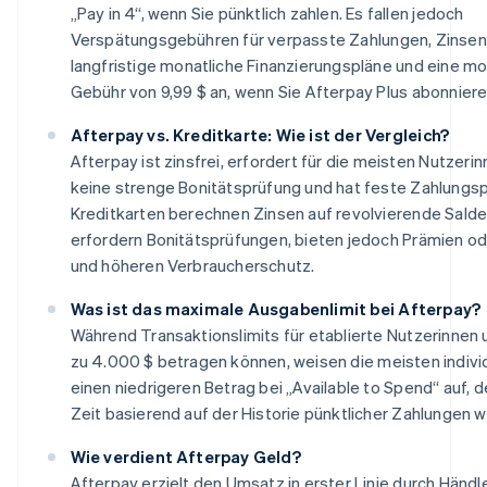
„Pay in 4“, wenn Sie pünktlich zahlen. Es fallen jedoch
Verspätungsgebühren für verpasste Zahlungen, Zinsen
langfristige monatliche Finanzierungspläne und eine mo
Gebühr von 9,99 $ an, wenn Sie Afterpay Plus abonniere
Afterpay vs. Kreditkarte: Wie ist der Vergleich?
Afterpay ist zinsfrei, erfordert für die meisten Nutzeri
keine strenge Bonitätsprüfung und hat feste Zahlungsp
Kreditkarten berechnen Zinsen auf revolvierende Sald
erfordern Bonitätsprüfungen, bieten jedoch Prämien o
und höheren Verbraucherschutz.
Was ist das maximale Ausgabenlimit bei Afterpay?
Während Transaktionslimits für etablierte Nutzerinnen 
zu 4.000 $ betragen können, weisen die meisten indivi
einen niedrigeren Betrag bei „Available to Spend“ auf, d
Zeit basierend auf der Historie pünktlicher Zahlungen w
Wie verdient Afterpay Geld?
Afterpay erzielt den Umsatz in erster Linie durch Händ