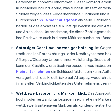
Personen mit hohem Einkommen. Dieser Komfort erhöh
Kundenbindung und -treue, was für den Umsatz entsche
Studien zeigen, dass wiederkehrende Kundinnen und K
Durchschnitt
67 % mehr ausgeben
als neue. Darüber h
bedeutet das erwartete zukünftige Wachstum von After
und Asien, dass Unternehmen, die diese Zahlungsmeth
ihre Reichweite auch in diesen Märkten ausbauen könne
Sofortiger Cashflow und weniger Haftung:
Im Gegen
traditionellen Ratenzahlungs- oder Kreditsystemen bez
Afterpay/Clearpay Unternehmen vollständig. Diese sof
kann den Cashflow drastisch verbessern, was insbeson
Kleinunternehmen
ein Schlüsselfaktor sein kann. Au
verlagert sich das Kreditrisiko auf Afterpay, wodurch si
finanziellen Verbindlichkeiten des Unternehmens verrin
Wettbewerbsvorteil und Markteinblick:
Das Angebot
hochmoderner Zahlungslösungen zeichnet eine Marke i
wettbewerbsintensiven Märkten als kundenorientiert u
aus. Darüber hinaus liefert die Partnerschaft differenzi