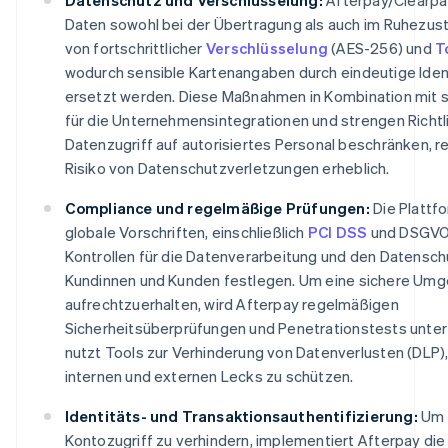
Daten sowohl bei der Übertragung als auch im Ruhezust
von fortschrittlicher
Verschlüsselung
(AES-256) und
T
wodurch sensible Kartenangaben durch eindeutige Iden
ersetzt werden. Diese Maßnahmen in Kombination mit s
für die Unternehmensintegrationen und strengen Richtli
Datenzugriff auf autorisiertes Personal beschränken, r
Risiko von Datenschutzverletzungen erheblich.
Compliance und regelmäßige Prüfungen:
Die Plattfo
globale Vorschriften, einschließlich
PCI DSS
und DSGVO,
Kontrollen für die Datenverarbeitung und den Datensch
Kundinnen und Kunden festlegen. Um eine sichere Um
aufrechtzuerhalten, wird Afterpay regelmäßigen
Sicherheitsüberprüfungen und Penetrationstests unte
nutzt Tools zur Verhinderung von Datenverlusten (DLP)
internen und externen Lecks zu schützen.
Identitäts- und Transaktionsauthentifizierung:
Um 
Kontozugriff zu verhindern, implementiert Afterpay die