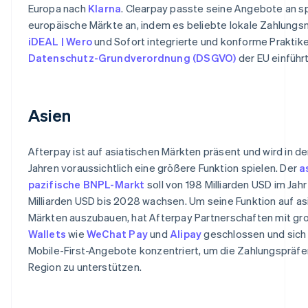
Europa nach
Klarna
. Clearpay passte seine Angebote an s
europäische Märkte an, indem es beliebte lokale Zahlung
iDEAL | Wero
und Sofort integrierte und konforme Praktike
Datenschutz-Grundverordnung (DSGVO)
der EU einführ
Asien
Afterpay ist auf asiatischen Märkten präsent und wird in
Jahren voraussichtlich eine größere Funktion spielen. Der
a
pazifische BNPL-Markt
soll von 198 Milliarden USD im Jah
Milliarden USD bis 2028 wachsen. Um seine Funktion auf as
Märkten auszubauen, hat Afterpay Partnerschaften mit g
Wallets
wie
WeChat Pay
und
Alipay
geschlossen und sich 
Mobile-First-Angebote konzentriert, um die Zahlungspräf
Region zu unterstützen.