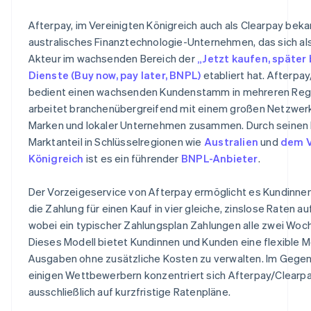
Afterpay, im Vereinigten Königreich auch als Clearpay bekan
australisches Finanztechnologie-Unternehmen, das sich als
Akteur im wachsenden Bereich der
„Jetzt kaufen, später
Dienste (Buy now, pay later, BNPL)
etabliert hat. Afterpa
bedient einen wachsenden Kundenstamm in mehreren Reg
arbeitet branchenübergreifend mit einem großen Netzwer
Marken und lokaler Unternehmen zusammen. Durch seinen 
Marktanteil in Schlüsselregionen wie
Australien
und
dem V
Königreich
ist es ein führender
BNPL-Anbieter
.
Der Vorzeigeservice von Afterpay ermöglicht es Kundinne
die Zahlung für einen Kauf in vier gleiche, zinslose Raten au
wobei ein typischer Zahlungsplan Zahlungen alle zwei Woch
Dieses Modell bietet Kundinnen und Kunden eine flexible Mö
Ausgaben ohne zusätzliche Kosten zu verwalten. Im Gege
einigen Wettbewerbern konzentriert sich Afterpay/Clearp
ausschließlich auf kurzfristige Ratenpläne.