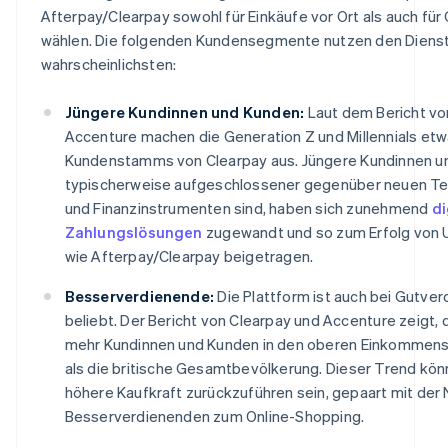
Afterpay/Clearpay sowohl für Einkäufe vor Ort als auch für
wählen. Die folgenden Kundensegmente nutzen den Diens
wahrscheinlichsten:
Jüngere Kundinnen und Kunden:
Laut dem Bericht vo
Accenture machen die Generation Z und Millennials et
Kundenstamms von Clearpay aus. Jüngere Kundinnen un
typischerweise aufgeschlossener gegenüber neuen Te
und Finanzinstrumenten sind, haben sich zunehmend
di
Zahlungslösungen
zugewandt und so zum Erfolg von
wie Afterpay/Clearpay beigetragen.
Besserverdienende:
Die Plattform ist auch bei Gutver
beliebt. Der Bericht von Clearpay und Accenture zeigt,
mehr Kundinnen und Kunden in den oberen Einkommens
als die britische Gesamtbevölkerung. Dieser Trend kön
höhere Kaufkraft zurückzuführen sein, gepaart mit der
Besserverdienenden zum Online-Shopping.