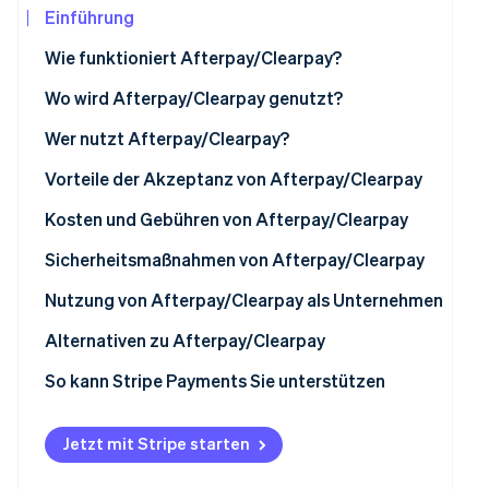
Betrugsprävention
Einführung
Ecosystem
Atlas
Wie funktioniert Afterpay/Clearpay?
Start-up-Gründung
Partner
Stripe App-Marktplatz
Climate
Wo wird Afterpay/Clearpay genutzt?
CO₂-Entnahme
Nordamerika
Wer nutzt Afterpay/Clearpay?
Identity
Online-Identitätsprüfung
Europa
Vorteile der Akzeptanz von Afterpay/Clearpay
Asien
Kosten und Gebühren von Afterpay/Clearpay
Australien und Neuseeland
Sicherheitsmaßnahmen von Afterpay/Clearpay
Stripe-Sessions 2026
Nutzung von Afterpay/Clearpay als Unternehmen
Erfahren Sie, wie Stripe Lösungen für die Wir
Jetzt ansehen
Technische Anforderungen
Alternativen zu Afterpay/Clearpay
So richten Sie Afterpay/Clearpay ein
So kann Stripe Payments Sie unterstützen
Nutzung von Afterpay/Clearpay mit Stripe
Jetzt mit Stripe starten