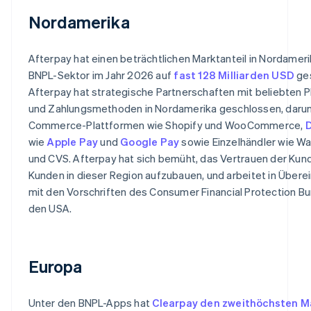
Nordamerika
Afterpay hat einen beträchtlichen Marktanteil in Nordameri
BNPL-Sektor im Jahr 2026 auf
fast 128 Milliarden USD
ges
Afterpay hat strategische Partnerschaften mit beliebten 
und Zahlungsmethoden in Nordamerika geschlossen, darun
Commerce-Plattformen wie Shopify und WooCommerce,
D
wie
Apple Pay
und
Google Pay
sowie Einzelhändler wie W
und CVS. Afterpay hat sich bemüht, das Vertrauen der Kun
Kunden in dieser Region aufzubauen, und arbeitet in Über
mit den Vorschriften des Consumer Financial Protection Bu
den USA.
Europa
Unter den BNPL-Apps hat
Clearpay den zweithöchsten M