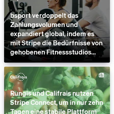
bsport verdoppelt das
Zahlungsvolumen und
expandiert global, indem es
mit Stripe die Bedürfnisse von
gehobenen Fitnessstudios
erfüllt
Rungis und Califrais nutzen
Stripe Connect, um in nur zehn
Tagen eine stabile Plattform