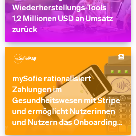
Wiederherstellungs-Tools
1,2 Millionen USD an Umsatz
zurück
mySofie rationalisiert
Zahlungen im
Gesundheitswesen mit Stripe
und ermöglicht Nutzerinnen
und Nutzern das Onboarding
in weniger als zwei Minuten