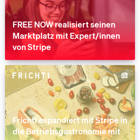
FREE NOW realisiert seinen
Marktplatz mit Expert/innen
von Stripe
Frichti expandiert mit Stripe in
die Betriebsgastronomie mit