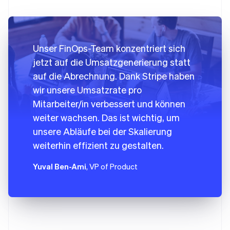
Unser FinOps-Team konzentriert sich
jetzt auf die Umsatzgenerierung statt
auf die Abrechnung. Dank Stripe haben
wir unsere Umsatzrate pro
Mitarbeiter/in verbessert und können
weiter wachsen. Das ist wichtig, um
unsere Abläufe bei der Skalierung
weiterhin effizient zu gestalten.
Yuval Ben-Ami
, VP of Product