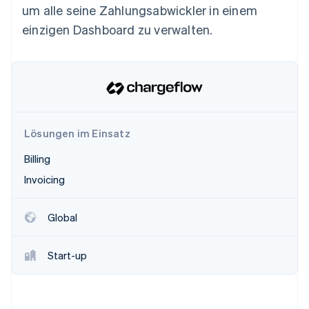
Betrugsprävention
um alle seine Zahlungsabwickler in einem
Ecosystem
Atlas
einzigen Dashboard zu verwalten.
Start-up-Gründung
Partner
Stripe App-Marktplatz
Climate
CO₂-Entnahme
Identity
Online-Identitätsprüfung
Lösungen im Einsatz
Billing
Invoicing
Stripe-Sessions 2026
Erfahren Sie, wie Stripe Lösungen für die Wirts
Jetzt ansehen
Global
Start-up