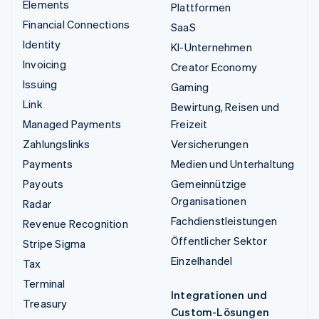
Elements
Plattformen
Financial Connections
SaaS
Identity
KI-Unternehmen
Invoicing
Creator Economy
Issuing
Gaming
Link
Bewirtung, Reisen und
Managed Payments
Freizeit
Zahlungslinks
Versicherungen
Payments
Medien und Unterhaltung
Payouts
Gemeinnützige
Organisationen
Radar
Fachdienstleistungen
Revenue Recognition
Öffentlicher Sektor
Stripe Sigma
Einzelhandel
Tax
Terminal
Integrationen und
Treasury
Custom-Lösungen