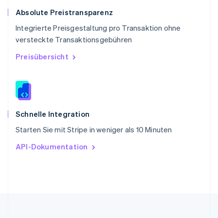
Slowakei
Absolute Preistransparenz
English
Integrierte Preisgestaltung pro Transaktion ohne
Slowenien
versteckte Transaktionsgebühren
English
Italiano
Sonderverwaltungsregion Hongkong,
Preisübersicht
China
English
简体中文
Spanien
Español
English
Thailand
ไทย
English
Schnelle Integration
Tschechische Republik
Starten Sie mit Stripe in weniger als 10 Minuten
English
Ungarn
API-Dokumentation
English
Vereinigte Arabische Emirate
English
Vereinigte Staaten
English
Español
简体中文
Vereinigtes Königreich
English