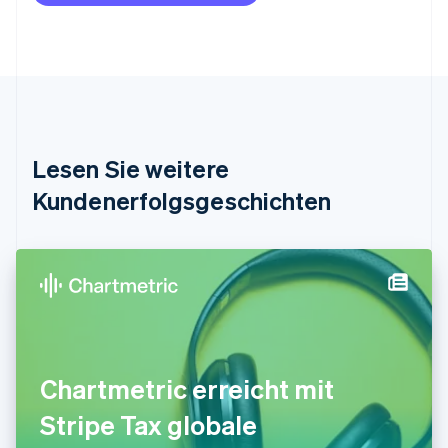
Nederlands
Français
Deutsch
English
Brasilien
Português
English
Bulgarien
English
Dänemark
English
Deutschland
Lesen Sie weitere
Deutsch
English
Estland
Kundenerfolgsgeschichten
English
Festlandchina
简体中文
English
Finnland
English
Svenska
Frankreich
Français
English
Gibraltar
English
Chartmetric erreicht mit
Griechenland
English
Stripe Tax globale
Indien