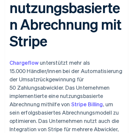
nutzungsbasierte
Data Pipeline
Geldmanagement
Marktplatz auf
Zugriff auf mehr als
Datensynchronisierung
Produkt-Roadmap
Plattformen
Grundlagen der
125
Stripe Sessions
SaaS
Abonnementverwaltung
n Abrechnung mit
Terminal
Karriere
Zahlungen vor Ort
Newsroom
So setzen Sie
Authorization
Stripe Press
nutzungsbasierte
Stripe
Boost
Abrechnung um
Nach Branche
Optimierung der
Stablecoin-gestützte
Autorisierungsraten
Karten ausgeben: So
Link
KI-Unternehmen
Kontakt
geht´s
Beschleunigter
Creator Economy
Bereitstellung und
Chargeflow
Bezahlvorgang
unterstützt mehr als
Gaming
Verwaltung von
Sales-Team
Financial
Bewirtung, Reisen und
Diensten mit Agenten
kontaktieren
15.000 Händler/innen bei der Automatisierung
Connections
Freizeit
Partner werden
Verbundene
Versicherungen
der Umsatzrückgewinnung für
Medien und
Finanzdaten
50 Zahlungsabwickler. Das Unternehmen
Unterhaltung
Ressourcen
Gemeinnützige
implementierte eine nutzungsbasierte
Organisationen
Abrechnung mithilfe von
Stripe Billing
, um
Fachdienstleistungen
App-Integrationen
Mehr
Öffentlicher Sektor
Code-Beispiele
sein erfolgsbasiertes Abrechnungsmodell zu
Product roadmap
Einzelhandel
Entwickler-Blog
optimieren. Das Unternehmen nutzt auch die
Ausblick
API-Status
Integration von Stripe für mehrere Abwickler,
Radar