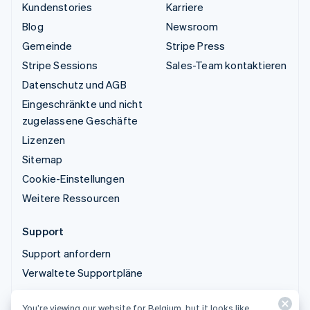
Kundenstories
Karriere
Blog
Newsroom
Gemeinde
Stripe Press
Stripe Sessions
Sales-Team kontaktieren
Datenschutz und AGB
Eingeschränkte und nicht
zugelassene Geschäfte
Lizenzen
Sitemap
Cookie-Einstellungen
Weitere Ressourcen
Support
Support anfordern
Verwaltete Supportpläne
You’re viewing our website for Belgium, but it looks like
© 2026 Stripe, LLC