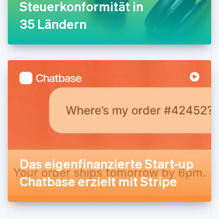
Steuerkonformität in
English
Irland
35 Ländern
English
Italien
Italiano
English
Japan
日本語
English
Kanada
English
Français
Kroatien
English
Italiano
Lettland
English
Liechtenstein
Deutsch
English
Litauen
Das eigenfinanzierte Start-up
English
Luxemburg
Chatbase erzielt mit Stripe
Français
Deutsch
English
Malaysia
English
简体中文
Malta
English