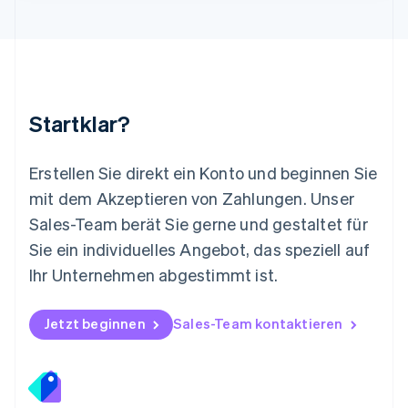
Mexiko
Español
English
Neuseeland
English
Niederlande
Nederlands
English
Startklar?
Norwegen
English
Österreich
Erstellen Sie direkt ein Konto und beginnen Sie
Deutsch
English
mit dem Akzeptieren von Zahlungen. Unser
Polen
Sales-Team berät Sie gerne und gestaltet für
English
Portugal
Sie ein individuelles Angebot, das speziell auf
Português
English
Ihr Unternehmen abgestimmt ist.
Rumänien
English
Schweden
Jetzt beginnen
Sales-Team kontaktieren
Svenska
English
Schweiz
Deutsch
Français
Italiano
English
Singapur
English
简体中文