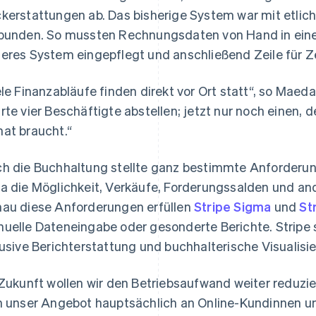
kerstattungen ab. Das bisherige System war mit etlic
bunden. So mussten Rechnungsdaten von Hand in eine C
eres System eingepflegt und anschließend Zeile für Ze
ele Finanzabläufe finden direkt vor Ort statt“, so Maeda
rte vier Beschäftigte abstellen; jetzt nur noch einen, 
at braucht.“
h die Buchhaltung stellte ganz bestimmte Anforderu
a die Möglichkeit, Verkäufe, Forderungssalden und an
au diese Anforderungen erfüllen
Stripe Sigma
und
St
uelle Dateneingabe oder gesonderte Berichte. Stripe 
lusive Berichterstattung und buchhalterische Visualisi
 Zukunft wollen wir den Betriebsaufwand weiter reduzi
h unser Angebot hauptsächlich an Online-Kundinnen un