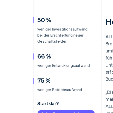
50 %
H
weniger Investitionsaufwand
bei der Erschließung neuer
ALL
Geschäftsfelder
Bro
umf
66 %
füh
Unt
weniger Entwicklungsaufwand
erf
Bud
75 %
weniger Betriebsaufwand
„Di
mei
Startklar?
ALL