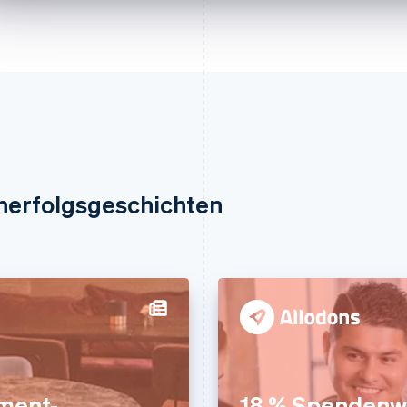
nerfolgsgeschichten
ment-
18 % Spendenw