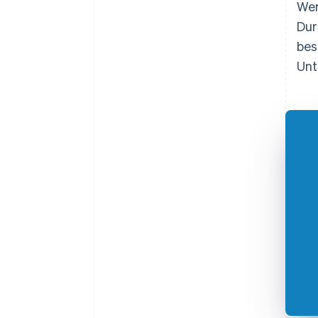
Wer
Dur
bes
Unt