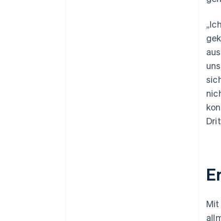
„Ic
gek
aus
uns
sic
nic
kon
Dri
E
Mi
all