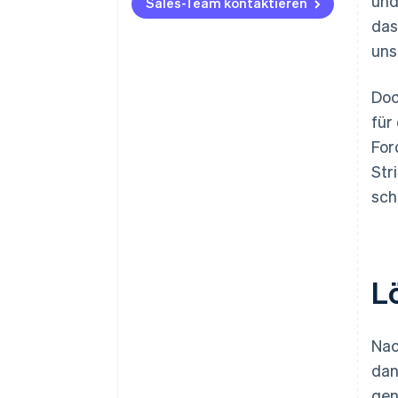
und
Sales-Team kontaktieren
das
uns
Doc
für
For
Str
sch
L
Nac
dan
ge