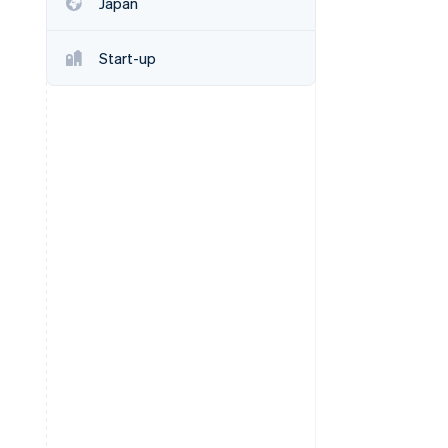
Japan
Start-up
Stripe-Sessions 2026
Erfahren Sie, wie Stripe
Lösungen für die
Wirtschaftsinfrastruktur
für KI aufbaut.
Jetzt ansehen