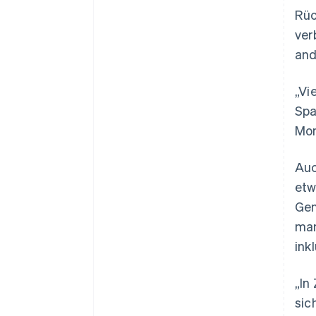
Rüc
ver
and
„Vi
Spa
Mon
Auc
etw
Gen
man
ink
„In
sic