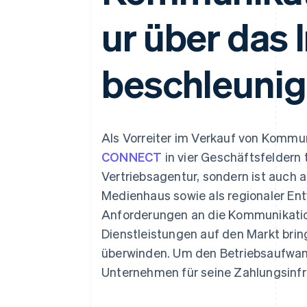
Optimierung der
Datensynchronisier
Autorisierungsraten
ur über das 
Link
Beschleunigter Bezahlvorgang
Financial Connections
Verbundene Finanzdaten
beschleunig
Als Vorreiter im Verkauf von Kommun
CONNECT
in vier Geschäftsfeldern t
Vertriebsagentur, sondern ist auch 
Medienhaus sowie als regionaler Ent
Anforderungen an die Kommunikatio
Dienstleistungen auf den Markt bri
überwinden. Um den Betriebsaufwand
Unternehmen für seine Zahlungsinfra