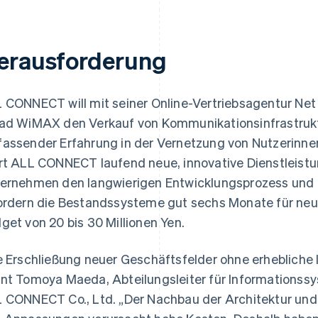
erausforderung
 CONNECT will mit seiner Online-Vertriebsagentur Net
ad WiMAX den Verkauf von Kommunikationsinfrastruktu
assender Erfahrung in der Vernetzung von Nutzerinne
rt ALL CONNECT laufend neue, innovative Dienstleist
ernehmen den langwierigen Entwicklungsprozess und fän
ordern die Bestandssysteme gut sechs Monate für ne
get von 20 bis 30 Millionen Yen.
e Erschließung neuer Geschäftsfelder ohne erhebliche I
nt Tomoya Maeda, Abteilungsleiter für Informationss
 CONNECT Co., Ltd. „Der Nachbau der Architektur un