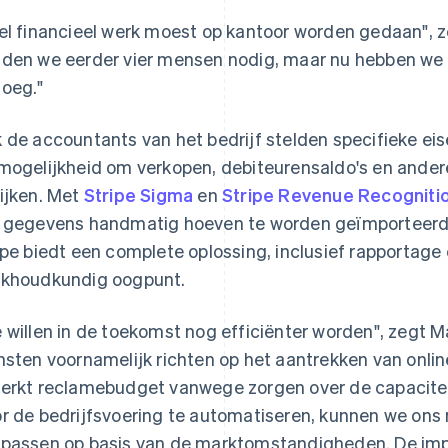
el financieel werk moest op kantoor worden gedaan", z
den we eerder vier mensen nodig, maar nu hebben we
oeg."
 de accountants van het bedrijf stelden specifieke ei
mogelijkheid om verkopen, debiteurensaldo's en ander
ijken. Met
Stripe Sigma
en
Stripe Revenue Recogniti
 gegevens handmatig hoeven te worden geïmporteerd o
ipe biedt een complete oplossing, inclusief rapportage 
khoudkundig oogpunt.
 willen in de toekomst nog efficiënter worden", zegt
nsten voornamelijk richten op het aantrekken van onli
erkt reclamebudget vanwege zorgen over de capaciteit
r de bedrijfsvoering te automatiseren, kunnen we ons
passen op basis van de marktomstandigheden. De imple