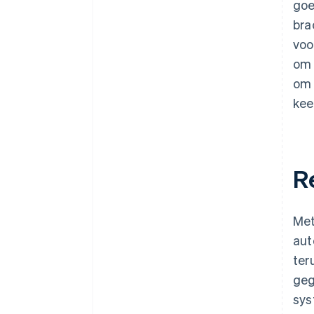
goe
bra
voo
om 
om 
kee
R
Met
aut
ter
geg
sys