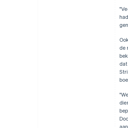
"Ve
had
gen
Ook
de 
bek
dat
Str
boe
"We
die
bep
Doo
aan