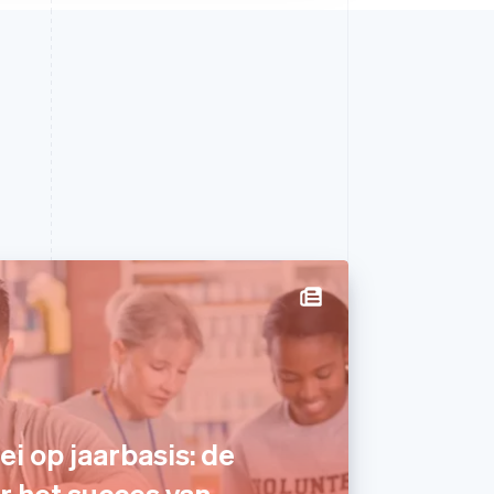
i op jaarbasis: de
r het succes van