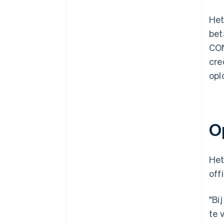
Het
bet
CON
cre
opl
O
Het
off
"Bi
te 