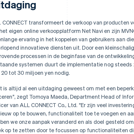
itdaging
 CONNECT transformeert de verkoop van producten vo
 het eigen online verkoopplatform Net Navi en zijn 
enlange ervaring in het koppelen van gebruikers aan d
rlopend innovatieve diensten uit. Door een kleinschali
drovende processen in de beginfase van de ontwikkelin
taande systemen duurt de implementatie nog steeds 
 20 tot 30 miljoen yen nodig.
t is altijd al een uitdaging geweest om met een beperk
ceren", zegt Tomoya Maeda, Department Head of Info
icer van ALL CONNECT Co., Ltd. "Er zijn veel investeri
ieuw op te bouwen, functionaliteit toe te voegen en 
ben we onze aanpak veranderd en als doel gesteld o
k op te zetten door te focussen op functionaliteiten die