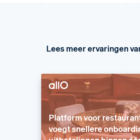
Lees meer ervaringen va
Platform voor restauran
voegt snellere onboardi
uitbetalingen binnen éé