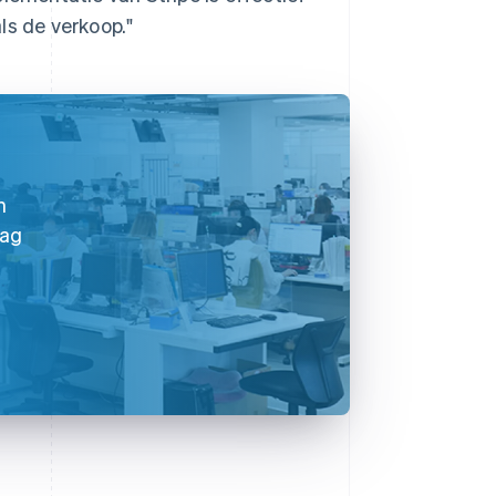
ls de verkoop."
n
aag