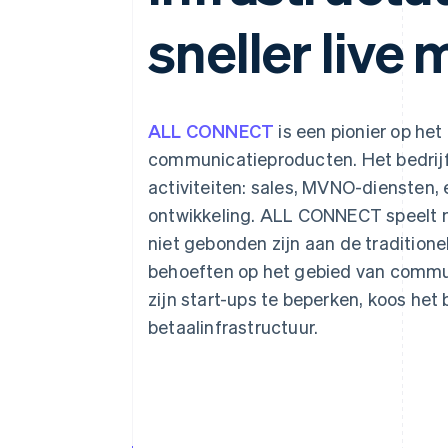
Link
sneller live 
Versneld afrekenen
Financial Connections
Data gekoppelde rekeningen
ALL CONNECT
is een pionier op het
communicatieproducten. Het bedrijf 
activiteiten: sales, MVNO-diensten
ontwikkeling. ALL CONNECT speelt m
niet gebonden zijn aan de tradition
behoeften op het gebied van commun
zijn start-ups te beperken, koos het 
betaalinfrastructuur.