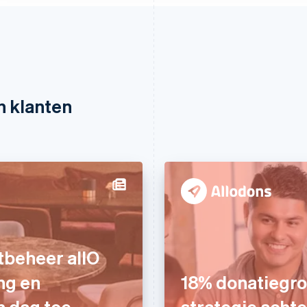
n klanten
tbeheer allO
ng en
18% donatiegroe
n dag toe
strategie achte