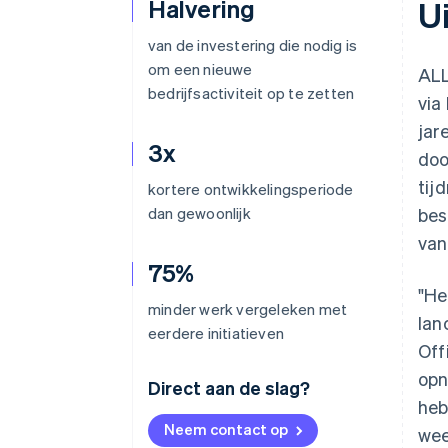
Halvering
U
van de investering die nodig is
om een nieuwe
ALL
bedrijfsactiviteit op te zetten
via
jar
3x
doo
tij
kortere ontwikkelingsperiode
dan gewoonlijk
bes
van
75%
"He
minder werk vergeleken met
lan
eerdere initiatieven
Off
opn
Direct aan de slag?
heb
Neem contact op
wee