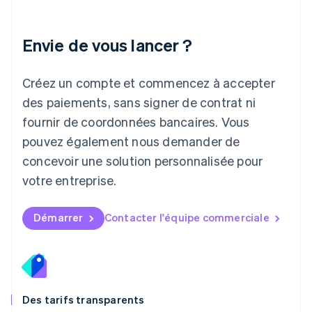
Lettonie
English
Liechtenstein
Envie de vous lancer ?
Deutsch
English
Lituanie
English
Créez un compte et commencez à accepter
Luxembourg
des paiements, sans signer de contrat ni
Français
Deutsch
English
Malaisie
fournir de coordonnées bancaires. Vous
English
简体中文
pouvez également nous demander de
Malte
concevoir une solution personnalisée pour
English
Mexique
votre entreprise.
Español
English
Norvège
English
Démarrer
Contacter l'équipe commerciale
Nouvelle-Zélande
English
Pays-Bas
Nederlands
English
Pologne
English
Des tarifs transparents
Portugal