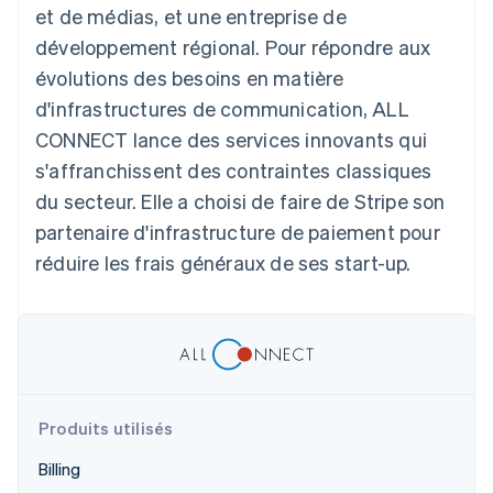
et de médias, et une entreprise de
Découvrez les prochaines évolutions
Commerce en ligne
développement régional. Pour répondre aux
Radar
Prévention de la fraude
évolutions des besoins en matière
Écosystème
Atlas
d'infrastructures de communication, ALL
Constitution de start-up
CONNECT lance des services innovants qui
Partenaires
Climate
Stripe App Marketplace
s'affranchissent des contraintes classiques
Élimination du carbone
du secteur. Elle a choisi de faire de Stripe son
Identity
partenaire d'infrastructure de paiement pour
Vérification de l'identité
réduire les frais généraux de ses start-up.
Stripe Sessions 2026
Découvrez comment Stripe construit l’infrastructure écono
Regarder la vidéo
Produits utilisés
Billing