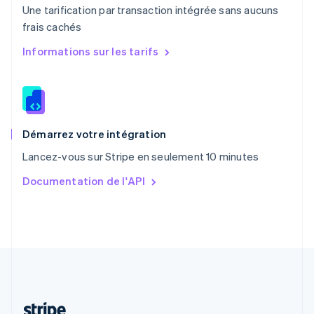
Une tarification par transaction intégrée sans aucuns
Português
English
frais cachés
R.A.S. de Hong Kong, Chine
English
简体中文
Informations sur les tarifs
République tchèque
English
Roumanie
English
Royaume-Uni
English
Démarrez votre intégration
Singapour
Lancez-vous sur Stripe en seulement 10 minutes
English
简体中文
Slovaquie
Documentation de l'API
English
Slovénie
English
Italiano
Suède
Svenska
English
Suisse
Deutsch
Français
Italiano
English
Thaïlande
ไทย
English