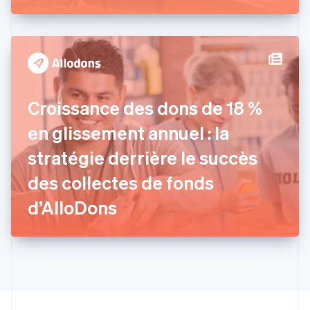
Estonie
English
États-Unis
English
Español
简体中文
Finlande
English
Svenska
France
Croissance des dons de 18 %
Français
English
Gibraltar
en glissement annuel : la
English
Grèce
stratégie derrière le succès
English
Hongrie
des collectes de fonds
English
Inde
d’AlloDons
English
Irlande
English
Italie
Italiano
English
Japon
日本語
English