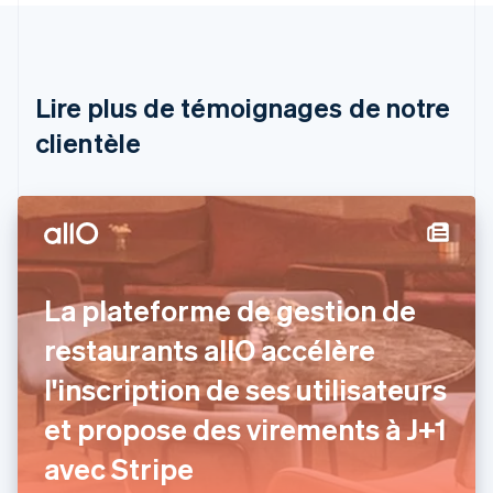
Autriche
Deutsch
English
Belgique
Nederlands
Français
Deutsch
English
Brésil
Lire plus de témoignages de notre
Português
English
clientèle
Bulgarie
English
Canada
English
Français
Chine continentale
简体中文
English
Chypre
English
La plateforme de gestion de
Croatie
English
Italiano
restaurants allO accélère
Danemark
l'inscription de ses utilisateurs
English
Émirats arabes unis
et propose des virements à J+1
English
Espagne
avec Stripe
Español
English