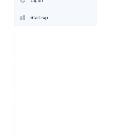
Japon
Start-up
Stripe Sessions 2026
Découvrez comment
Stripe construit
l’infrastructure
économique de l’IA.
Regarder la vidéo