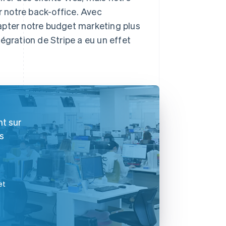
r notre back-office. Avec
apter notre budget marketing plus
égration de Stripe a eu un effet
t sur
es
et