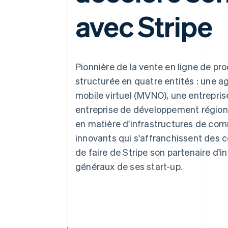
Authorization Boost
Acceptation optimisée
avec Stripe
Link
Paiements accélérés
Financial Connections
Comptes financiers associés
Pionnière de la vente en ligne de p
structurée en quatre entités : une 
mobile virtuel (MVNO), une entrepri
entreprise de développement régiona
en matière d'infrastructures de co
innovants qui s'affranchissent des co
de faire de Stripe son partenaire d'i
généraux de ses start-up.