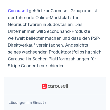
Data Pipeline
Geldmanagement
Marktplatz auf
Zugriff auf mehr als
Datensynchronisierung
Produkt-Roadmap
Plattformen
Grundlagen der
Carousell
gehört zur Carousell Group und ist
125
Stripe Sessions
SaaS
Abonnementverwaltung
Terminal
Karriere
der führende Online-Marktplatz für
Zahlungen vor Ort
Newsroom
So setzen Sie
Gebrauchtwaren in Südostasien. Das
Authorization
Stripe Press
nutzungsbasierte
Boost
Abrechnung um
Unternehmen will Secondhand-Produkte
Nach Branche
Optimierung der
Stablecoin-gestützte
weltweit beliebter machen und dazu den P2P-
Autorisierungsraten
Karten ausgeben: So
Link
KI-Unternehmen
Kontakt
geht´s
Direktverkauf vereinfachen. Angesichts
Beschleunigter
Creator Economy
Bereitstellung und
seines wachsenden Produktportfolios hat sich
Bezahlvorgang
Gaming
Verwaltung von
Sales-Team
Financial
Bewirtung, Reisen und
Diensten mit Agenten
kontaktieren
Carousell in Sachen Plattformzahlungen für
Connections
Freizeit
Partner werden
Verbundene
Versicherungen
Stripe Connect entschieden.
Medien und
Finanzdaten
Unterhaltung
Ressourcen
Gemeinnützige
Organisationen
Fachdienstleistungen
App-Integrationen
Mehr
Öffentlicher Sektor
Code-Beispiele
Product roadmap
Einzelhandel
Entwickler-Blog
Ausblick
API-Status
Lösungen im Einsatz
Radar