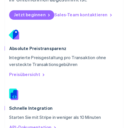
Rumänien
English
Schweden
Jetzt beginnen
Sales-Team kontaktieren
Svenska
English
Schweiz
Deutsch
Français
Italiano
English
Singapur
English
简体中文
Slowakei
Absolute Preistransparenz
English
Integrierte Preisgestaltung pro Transaktion ohne
Slowenien
versteckte Transaktionsgebühren
English
Italiano
Sonderverwaltungsregion Hongkong,
Preisübersicht
China
English
简体中文
Spanien
Español
English
Thailand
ไทย
English
Schnelle Integration
Tschechische Republik
Starten Sie mit Stripe in weniger als 10 Minuten
English
Ungarn
API-Dokumentation