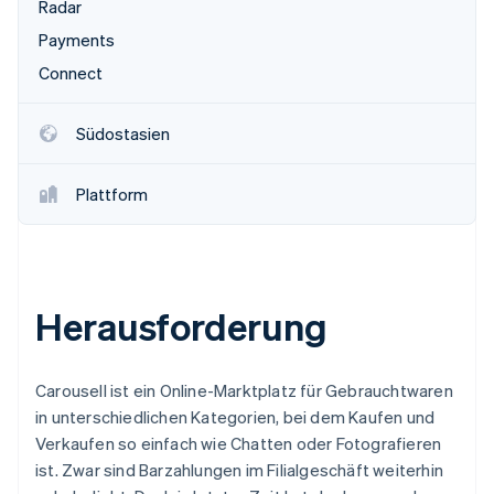
Radar
Betrugsprävention
Ecosystem
Payments
Atlas
Start-up-Gründung
Partner
Connect
Stripe App-Marktplatz
Climate
CO₂-Entnahme
Südostasien
Identity
Online-Identitätsprüfung
Plattform
Stripe-Sessions 2026
Herausforderung
Erfahren Sie, wie Stripe Lösungen für die Wirts
Jetzt ansehen
Carousell ist ein Online-Marktplatz für Gebrauchtwaren
in unterschiedlichen Kategorien, bei dem Kaufen und
Verkaufen so einfach wie Chatten oder Fotografieren
ist. Zwar sind Barzahlungen im Filialgeschäft weiterhin