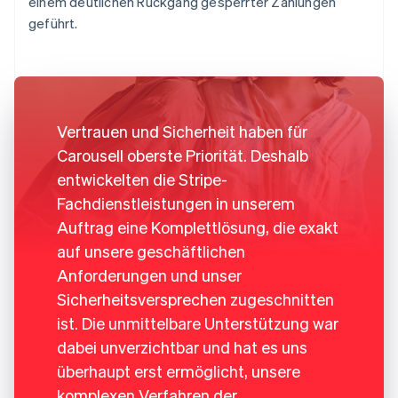
einem deutlichen Rückgang gesperrter Zahlungen
geführt.
Vertrauen und Sicherheit haben für
Carousell oberste Priorität. Deshalb
entwickelten die Stripe-
Fachdienstleistungen in unserem
Auftrag eine Komplettlösung, die exakt
auf unsere geschäftlichen
Anforderungen und unser
Sicherheitsversprechen zugeschnitten
ist. Die unmittelbare Unterstützung war
dabei unverzichtbar und hat es uns
überhaupt erst ermöglicht, unsere
komplexen Verfahren der