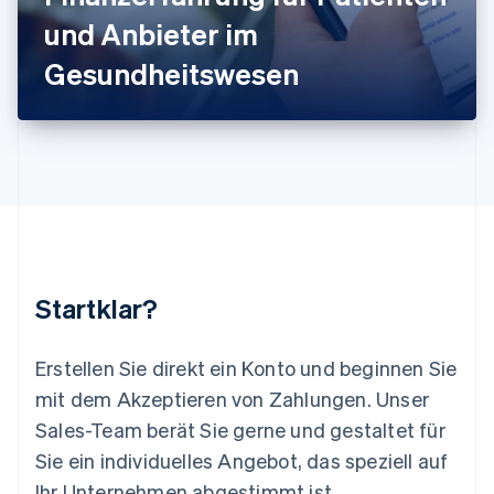
Litauen
und Anbieter im
English
Luxemburg
Gesundheitswesen
Français
Deutsch
English
Malaysia
English
简体中文
Malta
English
Mexiko
Español
English
Neuseeland
English
Niederlande
Nederlands
English
Startklar?
Norwegen
English
Österreich
Erstellen Sie direkt ein Konto und beginnen Sie
Deutsch
English
mit dem Akzeptieren von Zahlungen. Unser
Polen
Sales-Team berät Sie gerne und gestaltet für
English
Portugal
Sie ein individuelles Angebot, das speziell auf
Português
English
Ihr Unternehmen abgestimmt ist.