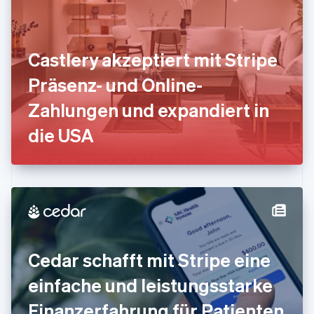
Frankreich
Français
English
Gibraltar
English
Castlery akzeptiert mit Stripe
Griechenland
English
Präsenz- und Online-
Indien
Zahlungen und expandiert in
English
Irland
die USA
English
Italien
Italiano
English
Japan
日本語
English
Kanada
English
Français
Kroatien
English
Italiano
Cedar schafft mit Stripe eine
Lettland
English
einfache und leistungsstarke
Liechtenstein
Deutsch
English
Finanzerfahrung für Patienten