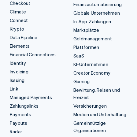
Checkout
Finanzautomatisierung
Climate
Globale Unternehmen
Connect
In-App-Zahlungen
Krypto
Marktplätze
Data Pipeline
Geldmanagement
Elements
Plattformen
Financial Connections
SaaS
Identity
KI-Unternehmen
Invoicing
Creator Economy
Issuing
Gaming
Link
Bewirtung, Reisen und
Managed Payments
Freizeit
Zahlungslinks
Versicherungen
Payments
Medien und Unterhaltung
Payouts
Gemeinnützige
Organisationen
Radar