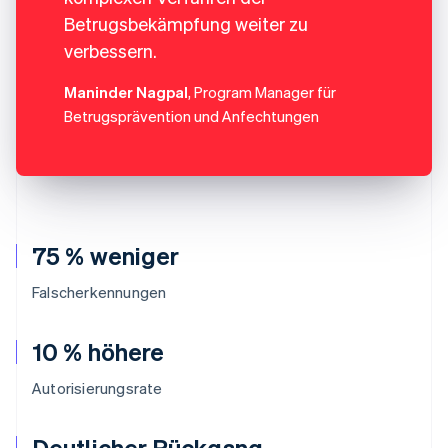
Betrugsbekämpfung weiter zu
verbessern.
Maninder Nagpal
, Program Manager für
Betrugsprävention und Anfechtungen
75 % weniger
Falscherkennungen
10 % höhere
Autorisierungsrate
Deutlicher Rückgang