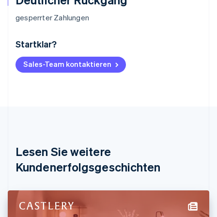
gesperrter Zahlungen
Startklar?
Australien
English
Belgien
Sales-Team kontaktieren
Nederlands
Français
Deutsch
English
Brasilien
Português
English
Bulgarien
English
Dänemark
English
Deutschland
Lesen Sie weitere
Deutsch
English
Estland
Kundenerfolgsgeschichten
English
Festlandchina
简体中文
English
Finnland
English
Svenska