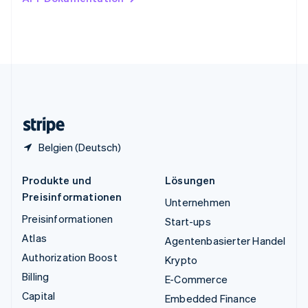
English
Vereinigte Arabische Emirate
English
Vereinigte Staaten
English
Español
简体中文
Vereinigtes Königreich
English
Zypern
English
Belgien (Deutsch)
Produkte und
Lösungen
Preisinformationen
Unternehmen
Preisinformationen
Start-ups
Atlas
Agentenbasierter Handel
Authorization Boost
Krypto
Billing
E-Commerce
Capital
Embedded Finance