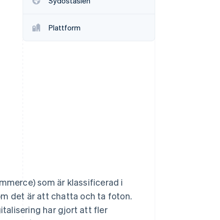
Sydostasien
Plattform
Stripe Sessions 2026
Se hur Stripe bygger den
ekonomiska
infrastrukturen för AI.
Titta nu
ommerce) som är klassificerad i
som det är att chatta och ta foton.
alisering har gjort att fler