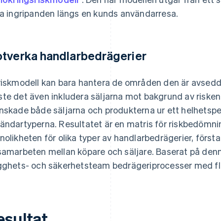
ja ingripanden längs en kunds användarresa.
tverka handlarbedrägerier
riskmodell kan bara hantera de områden den är avsedd
te det även inkludera säljarna mot bakgrund av risken
nskade både säljarna och produkterna ur ett helhetsp
ändartyperna. Resultatet är en matris för riskbedömn
nolikheten för olika typer av handlarbedrägerier, först
samarbeten mellan köpare och säljare. Baserat på den
gghets- och säkerhetsteam bedrägeriprocesser med fle
esultat