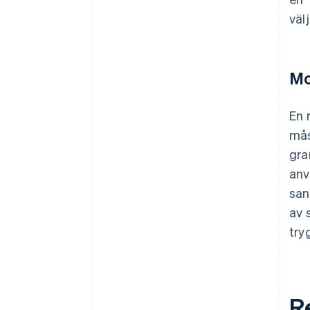
väl
Mo
En 
mås
gra
anv
san
av 
try
R