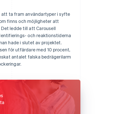
 att ta fram användartyper i syfte
 som finns och möjligheter att
et ledde till att Carousell
ntifierings- och reaktionstiderna
an hade i slutet av projektet.
en för utfärdare med 10 procent,
skat antalet falska bedrägerilarm
ckeringar.
es
 ta