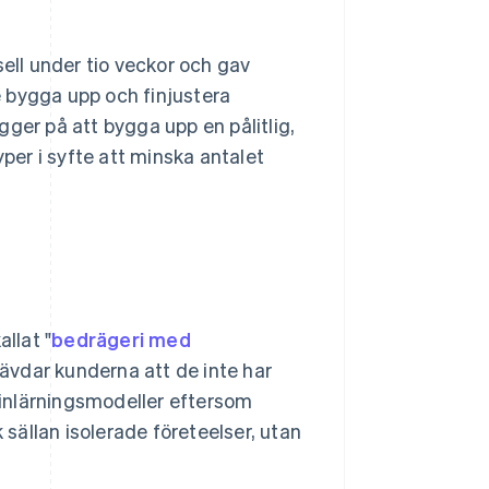
l under tio veckor och gav
 bygga upp och finjustera
ger på att bygga upp en pålitlig,
er i syfte att minska antalet
llat "
bedrägeri med
 hävdar kunderna att de inte har
ininlärningsmodeller eftersom
 sällan isolerade företeelser, utan