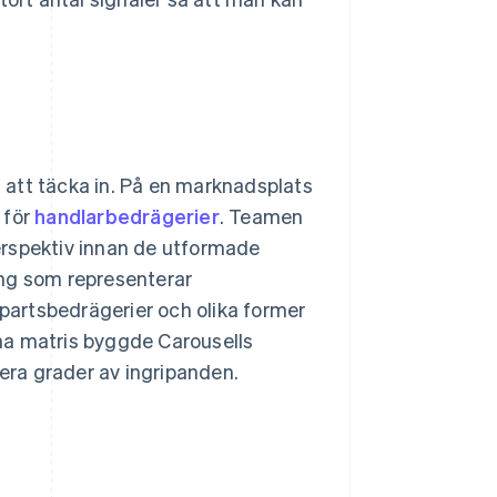
 att täcka in. På en marknadsplats
 för
handlarbedrägerier
. Teamen
erspektiv innan de utformade
ing som representerar
apartsbedrägerier och olika former
na matris byggde Carousells
ra grader av ingripanden.