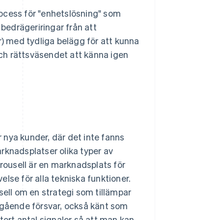
ocess för "enhetslösning" som
 bedrägeriringar från att
r) med tydliga belägg för att kunna
ch rättsväsendet att känna igen
 nya kunder, där det inte fanns
rknadsplatser olika typer av
 Carousell är en marknadsplats för
lse för alla tekniska funktioner.
ll om en strategi som tillämpar
upgående försvar, också känt som
tort antal signaler så att man kan