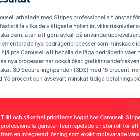
ousell arbetade med Stripes professionella tjänster för
 fastställa vilka de viktigaste hoten är, vilka risknivåer
ska dem, utan att göra avkall på användarupplevelsen. D
lementerade nya bedrägeriprocesser som minskade ide
 hjälpte Carousell att behålla de låga bedrägerinivåer m
sa nya processer har också ökat godkännandefrekvens
skat 3D Secure-ingripanden (3DS) med 15 procent, min
 75 procent och avsevärt minskat tidiga betalningsblo
Tillit och säkerhet prioriteras högst hos Carousell. Strip
professionella tjänster-team spelade en stor roll för att
fram en integrerad lösning som exakt motsvarade våra