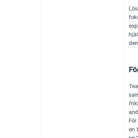
Lös
fok
exp
hjä
den
Fö
Tea
sam
fri
and
För
en 
en