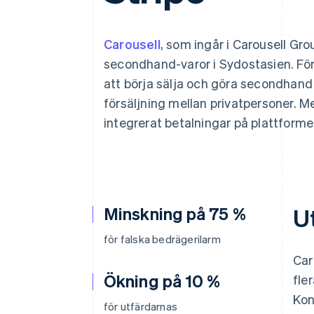
Accelererad kassaprocess
Financial Connections
Länkade finanskontodata
Carousell
, som ingår i Carousell Gro
secondhand-varor i Sydostasien. För
att börja sälja och göra secondhand 
försäljning mellan privatpersoner. M
integrerat betalningar på plattform
Minskning på 75 %
U
för falska bedrägerilarm
Car
Ökning på 10 %
fle
Kon
för utfärdarnas