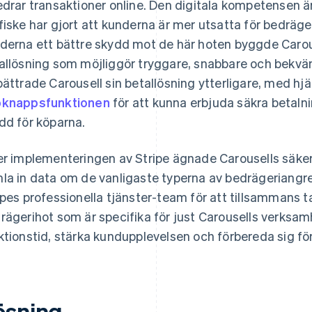
edrar transaktioner online. Den digitala kompetensen är
fiske har gjort att kunderna är mer utsatta för bedräge
derna ett bättre skydd mot de här hoten byggde Carou
allösning som möjliggör tryggare, snabbare och bekvä
bättrade Carousell sin betallösning ytterligare, med hj
knappsfunktionen
för att kunna erbjuda säkra betaln
dd för köparna.
er implementeringen av Stripe ägnade Carousells säk
la in data om de vanligaste typerna av bedrägeriangr
ipes professionella tjänster-team för att tillsammans 
rägerihot som är specifika för just Carousells verksamhe
ktionstid, stärka kundupplevelsen och förbereda sig för f
ösning