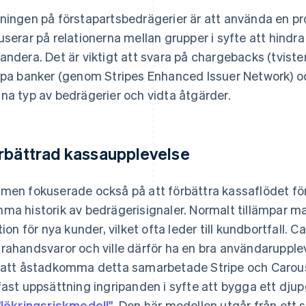
ningen på förstapartsbedrägerier är att använda en pr
userar på relationerna mellan grupper i syfte att hindra
andera. Det är viktigt att svara på chargebacks (tviste
lpa banker (genom Stripes Enhanced Issuer Network) o
na typ av bedrägerier och vidta åtgärder.
rbättrad kassaupplevelse
men fokuserade också på att förbättra kassaflödet för
ma historik av bedrägerisignaler. Normalt tillämpar ma
ktion för nya kunder, vilket ofta leder till kundbortfall.
rahandsvaror och ville därför ha en bra användaruppleve
 att åstadkomma detta samarbetade Stripe och Carouse
fast uppsättning ingripanden i syfte att bygga ett dj
"lökringsriskmodell"
. Den här modellen utgår från ett s