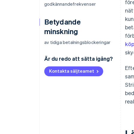
för
godkännandefrekvenser
nät
kun
Betydande
bet
minskning
för
av tidiga betalningsblockeringar
köp
sky
Är du redo att sätta igång?
Eft
Kontakta säljteamet
sam
Str
bed
rea
L