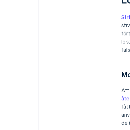
Str
str
för
lok
fal
Mo
Att
åte
fåt
anv
de 