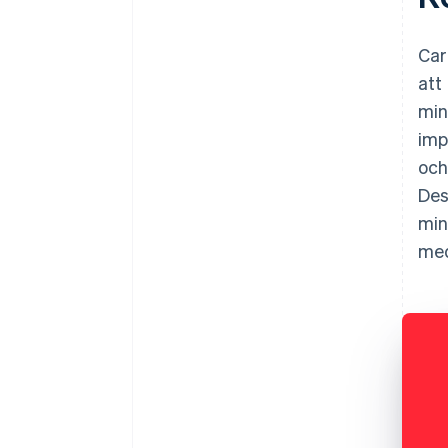
Car
att
min
imp
och
Des
min
med