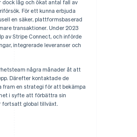
 dock låg och ökat antal fall av
riförsök. För ett kunna erbjuda
sell en säker, plattformsbaserad
mare transaktioner. Under 2023
älp av Stripe Connect, och införde
ingar, integrerade leveranser och
erhetsteam några månader åt att
epp. Därefter kontaktade de
ta fram en strategi för att bekämpa
t i syfte att förbättra sin
ortsatt global tillväxt.