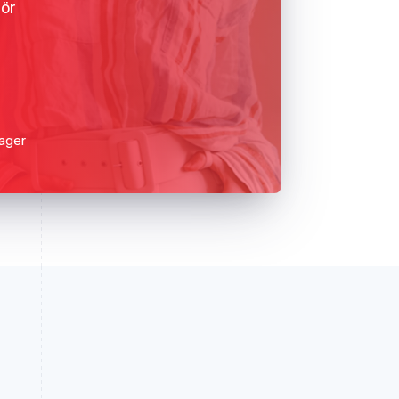
för
ager