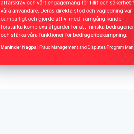
affärskrav och vårt engagemang för tillit och säkerhet 
våra användare. Deras direkta stöd och vägledning var
oumbärligt och gjorde att vi med framgång kunde
förstärka komplexa åtgärder för att minska bedrägerier
och stärka våra funktioner för bedrägeribekämpning.
Maninder Nagpal
, Fraud Management and Disputes Program Man