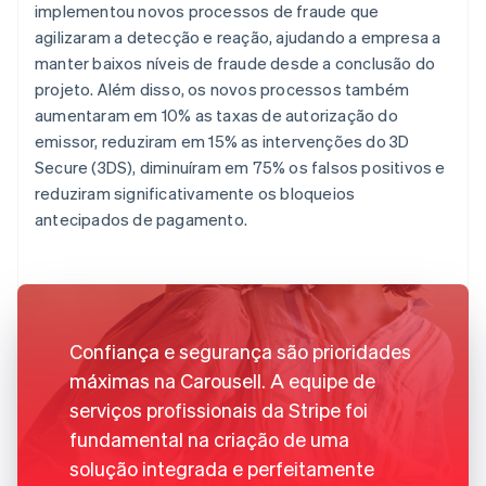
implementou novos processos de fraude que
agilizaram a detecção e reação, ajudando a empresa a
manter baixos níveis de fraude desde a conclusão do
projeto. Além disso, os novos processos também
aumentaram em 10% as taxas de autorização do
emissor, reduziram em 15% as intervenções do 3D
Secure (3DS), diminuíram em 75% os falsos positivos e
reduziram significativamente os bloqueios
antecipados de pagamento.
Confiança e segurança são prioridades
máximas na Carousell. A equipe de
serviços profissionais da Stripe foi
fundamental na criação de uma
solução integrada e perfeitamente