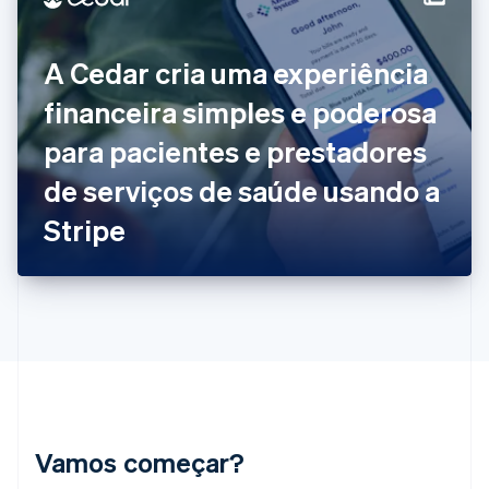
English
Español
简体中文
Estônia
A Cedar cria uma experiência
English
Finlândia
financeira simples e poderosa
English
Svenska
França
para pacientes e prestadores
Français
English
Gibraltar
de serviços de saúde usando a
English
Grécia
Stripe
English
Hungria
English
Índia
English
Irlanda
English
Itália
Italiano
English
Japão
Vamos começar?
日本語
English
Letônia