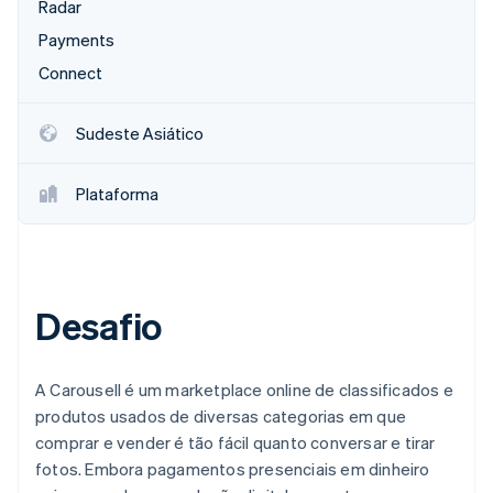
Radar
Payments
Ecossistema
Connect
Stripe Sessions 2026
Parceiros
Stripe App Marketplace
Veja como a Stripe está construindo a infraestrutura econô
Sudeste Asiático
Assista agora
Plataforma
Desafio
A Carousell é um marketplace online de classificados e
produtos usados de diversas categorias em que
comprar e vender é tão fácil quanto conversar e tirar
fotos. Embora pagamentos presenciais em dinheiro