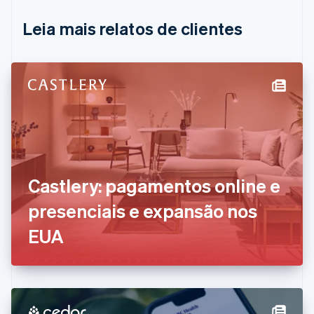
Português
English
Leia mais relatos de clientes
Bulgária
English
Canadá
English
Français
China continental
简体中文
English
Chipre
English
Croácia
English
Italiano
Dinamarca
Castlery: pagamentos online e
English
Emirados Árabes Unidos
presenciais e expansão nos
English
Eslováquia
EUA
English
Eslovênia
English
Italiano
Espanha
Español
English
Estados Unidos