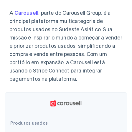
de 125
Recognition
Marketplaces
Gerenciar assinaturas
Authorization
Automação
Plano de ação do
Gestão dos valores
Ofereça cobrança por
A
Carousell
, parte do Carousell Group, é a
Boost
contábil
produto
Plataformas
uso
Otimizações
Stripe Sigma
Conferência anual das
principal plataforma multicategoria de
SaaS
Emita cartões
de aceitação
Relatórios
sessões
respaldados por
produtos usados no Sudeste Asiático. Sua
Link
personalizados
Carreiras
stablecoins
Checkout
Data Pipeline
Sala de imprensa
Provisione e gerencie
missão é inspirar o mundo a começar a vender
acelerado
Sincronização
Stripe Press
serviços com agentes
Por setor
e priorizar produtos usados, simplificando a
de dados
compra e venda entre pessoas. Com um
Empresas de IA
portfólio em expansão, a Carousell está
Economia de criadores
Contato
Recursos
usando o Stripe Connect para integrar
Mais
Jogos
Fale com a equipe de
Product roadmap
Hospitalidade, viagens
Integrações de
pagamentos na plataforma.
vendas
Veja o que está chegando
e lazer
aplicativos
Seja um parceiro
Seguros
Exemplos de códigos
Radar
Mídia e entretenimento
Blog de
Prevenção de fraudes
desenvolvedores
Organizações sem fins
Status da API
Atlas
lucrativos
Incorporação de startups
Serviços profissionais
Climate
Setor público
Produtos usados
Remoção de carbono
Varejo