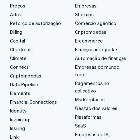
Preços
Empresas
Atlas
Startups
Reforço de autorização
Comércio agêntico
Billing
Criptomoedas
Capital
E-commerce
Checkout
Finanças integradas
Climate
Automação de finanças
Connect
Empresas do mundo
todo
Criptomoedas
Pagamentos no
Data Pipeline
aplicativo
Elements
Marketplaces
Financial Connections
Gestão dos valores
Identity
Plataformas
Invoicing
SaaS
Issuing
Empresas de IA
Link