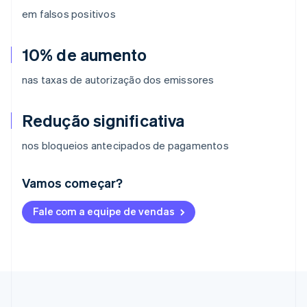
em falsos positivos
10% de aumento
nas taxas de autorização dos emissores
Redução significativa
nos bloqueios antecipados de pagamentos
Vamos começar?
Alemanha
Fale com a equipe de vendas
Deutsch
English
Austrália
English
Áustria
Deutsch
English
Bélgica
Nederlands
Français
Deutsch
English
Brasil