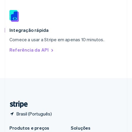
Português
English
RAE de Hong Kong, China
English
简体中文
Reino Unido
English
Integração rápida
República Tcheca
Comece a usar a Stripe em apenas 10 minutos.
English
Romênia
Referência da API
English
Singapura
English
简体中文
Suécia
Svenska
English
Suíça
Deutsch
Français
Italiano
English
Tailândia
ไทย
English
Brasil (Português)
Produtos e preços
Soluções