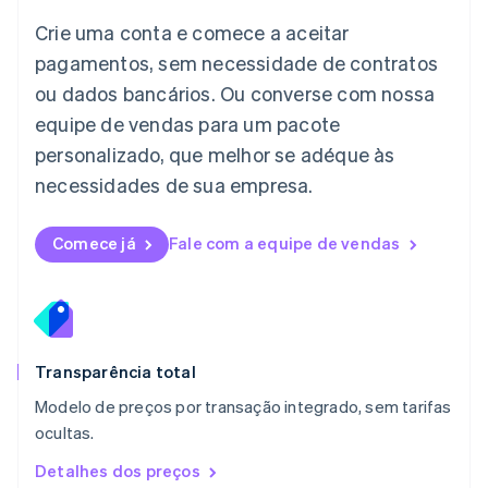
English
Crie uma conta e comece a aceitar
Liechtenstein
pagamentos, sem necessidade de contratos
Deutsch
English
Lituânia
ou dados bancários. Ou converse com nossa
English
equipe de vendas para um pacote
Luxemburgo
personalizado, que melhor se adéque às
Français
Deutsch
English
Malásia
necessidades de sua empresa.
English
简体中文
Malta
English
Comece já
Fale com a equipe de vendas
México
Español
English
Noruega
English
Nova Zelândia
English
Transparência total
Países Baixos
Modelo de preços por transação integrado, sem tarifas
Nederlands
English
ocultas.
Polônia
English
Detalhes dos preços
Portugal