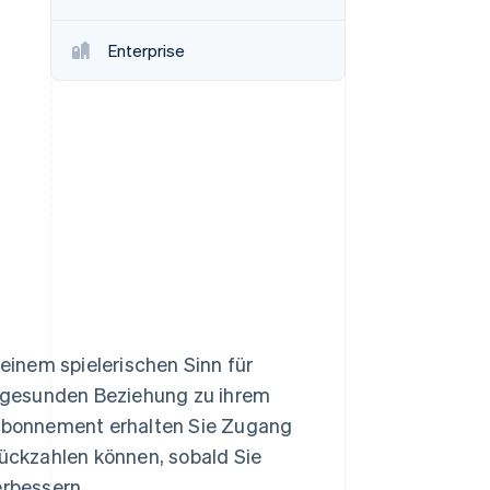
Enterprise
Stripe-Sessions 2026
Erfahren Sie, wie Stripe
Lösungen für die
Wirtschaftsinfrastruktur
für KI aufbaut.
Jetzt ansehen
 einem spielerischen Sinn für
 gesunden Beziehung zu ihrem
r-Abonnement erhalten Sie Zugang
rückzahlen können, sobald Sie
erbessern.