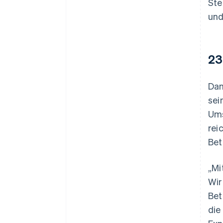
Ste
und
23
Dan
sei
Ums
rei
Bet
„Mi
Wir
Bet
die