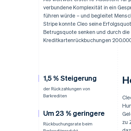
Optimierung der
Datensynchronisier
Autorisierungsraten
verbundene Komplexität in ein Gesp
Link
führen würde – und begleitet Mensc
Beschleunigter Bezahlvorgang
Financial Connections
Stripe konnte Cleo seine Erfolgsquo
Verbundene Finanzdaten
Betrugsquote senken und durch die
Kreditkartenrückbuchungen 200.000
1,5 % Steigerung
H
der Rückzahlungen von
Barkrediten
Cle
Hum
Um 23 % geringere
Gel
zu 
Rückbuchungsrate beim
daz
Barkreditprodukt