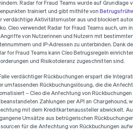
hindern. Radar for Fraud Teams wurde auf Grundlage v
enpunkten trainiert und gibt mithilfe von
Betrugsfrüh
r verdächtige Aktivitätsmuster aus und blockiert au
iko. Cleo verwendet Radar for Fraud Teams auch, um indi
Angriffe von Nutzerinnen und Nutzern mit bestimmten
tennummern und IP-Adressen zu unterbinden. Dank d
ar for Fraud Teams kann Cleo Betrugsregeln einrichten
orderungen und Risikotoleranz zugeschnitten sind.
Falle verdächtiger Rückbuchungen erspart die Integrat
er umfassenden Rückbuchungslösung, die die Anfec
omatisiert – Cleo die Anfechtung von Rückbuchungen se
 beanstandeten Zahlungen per API an Chargehound, w
echtung mit dem Kreditkartenaussteller abwickelt. Au
gangene Umsätze aus betrügerischen Rückbuchungen 
sourcen für die Anfechtung von Rückbuchungen auf