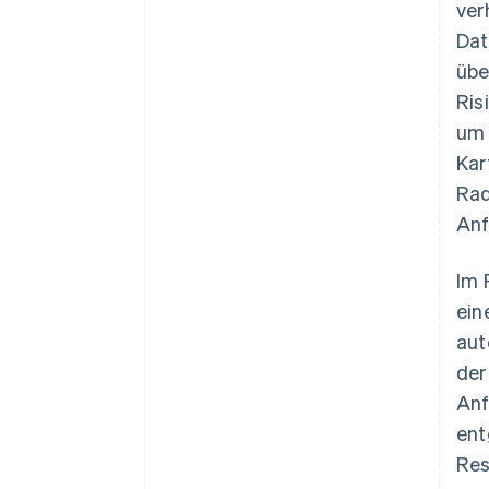
ver
Dat
übe
Ris
um 
Kar
Rad
Anf
Im 
ein
aut
der
Anf
ent
Res