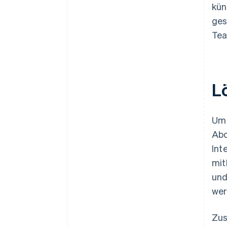
kün
ges
Tea
L
Um 
Abo
Int
mit
und
wer
Zus