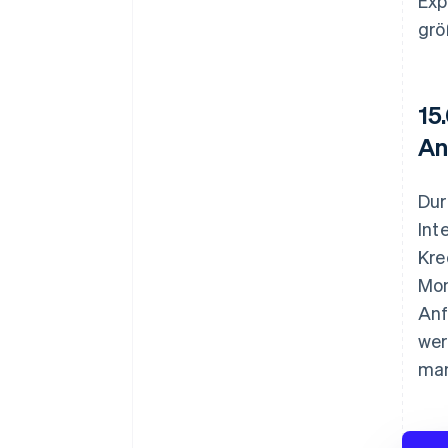
Exp
grö
15
An
Dur
Int
Kre
Mon
Anf
wer
man