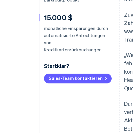
Zuv
15.000 $
Zah
monatliche Einsparungen durch
was
automatisierte Anfechtungen
Tra
von
Kreditkartenrückbuchungen
„We
feh
Startklar?
kön
Sales-Team kontaktieren
Hea
Quo
Dar
ver
Akt
Bet