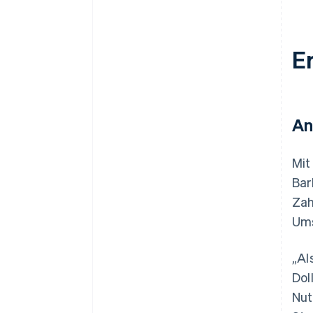
E
An
Mit
Bar
Zah
Ums
„Al
Dol
Nut