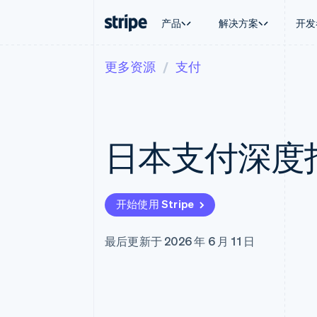
产品
解决方案
开发
更多资源
支付
按企业阶段
文档
学习
按应用场
支持
支付
营收
大型企业
Stripe 文档
博客
智能体
获取支
Payments
Billing
初创企业
API 参考文档
客户案例
加密货
托管支
在线支付
经常性收入
库与 SDK
指南
电子商
专业服
Payment links
Metronome
Stripe Apps
日本支付深度
嵌入式
无代码支付
按用量计费
财务自
Checkout
Subscriptions
全球化
预构建支付界面
订阅管理
应用内
Elements
Invoicing
交易市
灵活的 UI 组件
一次性或定期账单
开始使用 Stripe
资金管
Payment methods
Tax
平台
接入 125+ 种支付方式
销售税和增值税自动
SaaS
Terminal
Revenue Recogniti
最后更新于 2026 年 6 月 11 日
线下支付
会计自动化
Authorization Boost
Stripe Sigma
支付成功率优化
自定义报告
Link
Data Pipeline
加速结账
数据同步