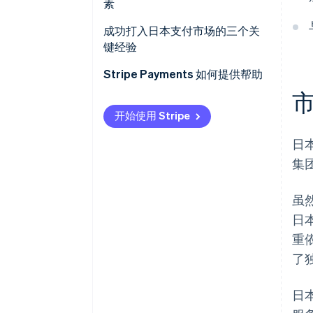
素
新兴趋势
在日本接受国际支付
成功打入日本支付市场的三个关
键经验
1. 平衡创新与传统
Stripe Payments 如何提供帮助
2. 加强安全措施
开始使用 Stripe
3. 在本地客户中建立信任
日
集
虽然
日
重
了
日