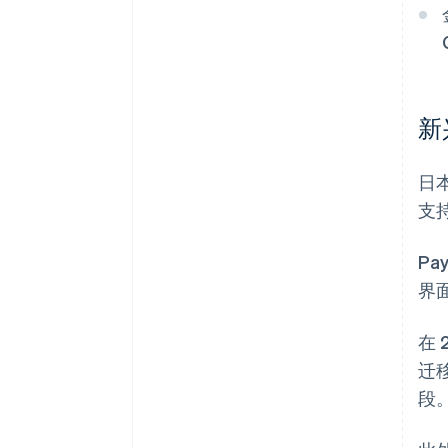
新
日
支
P
界面
在
迁
段