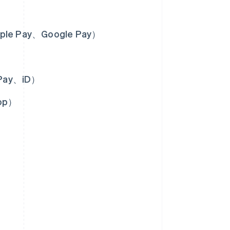
ple Pay、Google Pay）
Pay、iD）
op）