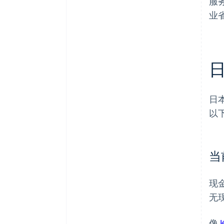
服
业
日
以
当
现
无
像