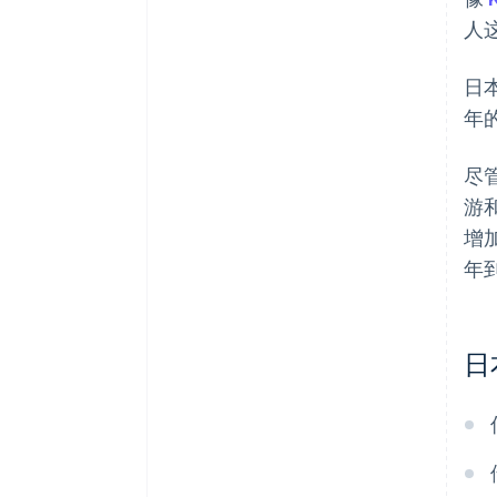
人
日
年
尽
游
增加
年
日