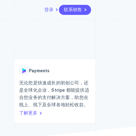
登录
联系销售
资源
生态系统
联系
场
更多
应用集成
合作伙伴
联系销售
Product roadmap
代码示例
Stripe App Marketplace
成为合作伙伴
了解未来规划
开发者博客
API 状态
Radar
欺诈防范
Payments
Atlas
初创企业注册
无论您是快速成长的初创公司，还
是全球化企业，Stripe 都能提供适
Climate
碳移除
合您业务的支付解决方案，助您在
线上、线下及全球各地轻松收款。
了解更多