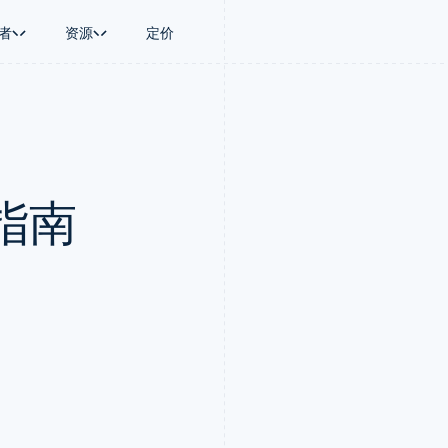
者
资源
定价
景
指南
按行业
公司
资金管理
平台和交易市
商务
持
接受线上付款
AI 企业
产品路线图
Global Payouts
Connect
币
持方案
实施预置结账流程
创作者经济
Sessions 年度大会
向第三方打款
平台支付
务
务
构建平台或交易市场
游戏
招聘
Crypto
指南
金融
管理订阅
酒店、旅游与休闲
资讯中心
钱包、稳定币发行和发卡基础设
动化
提供按用量计费
保险
Stripe Press
施
企业
发行稳定币支持的支付卡
媒体与娱乐
支付
通过智能体配置和管理服务
非营利组织
场
专业服务
理
公共部门
零售
化
on