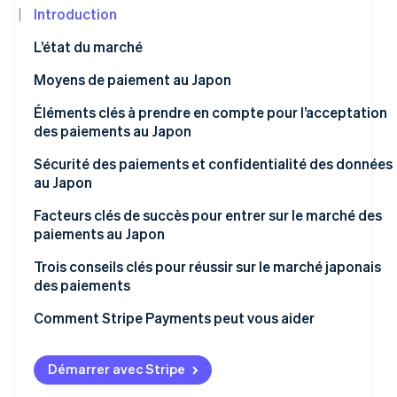
Découvrez les prochaines évolutions
Commerce en ligne
Introduction
Radar
L’état du marché
Prévention de la fraude
Écosystème
Moyens de paiement au Japon
Atlas
Constitution de start-up
Tendances actuelles en matière de paiements
Éléments clés à prendre en compte pour l’acceptation
Partenaires
Climate
Stripe App
des paiements au Japon
Élimination du carbone
Moyens de paiement populaires auprès des
Marketplace
consommateurs (B2C) au Japon
Taxes de vente et conformité fiscale au Japon
Sécurité des paiements et confidentialité des données
Identity
au Japon
Vérification de l'identité
Moyens de paiement professionnels populaires (B2B)
Chargebacks et résolution des litiges au Japon
au Japon
Facteurs clés de succès pour entrer sur le marché des
Accepter les paiements internationaux au Japon
paiements au Japon
Tendances émergentes
Trois conseils clés pour réussir sur le marché japonais
des paiements
Stripe Sessions 2026
Découvrez comment Stripe construit l’infrastructure écon
1. Trouver l’équilibre entre innovation et tradition
Comment Stripe Payments peut vous aider
Regarder la vidéo
2. Renforcer les mesures de sécurité
Démarrer avec Stripe
3. Instaurer la confiance avec les clients locaux