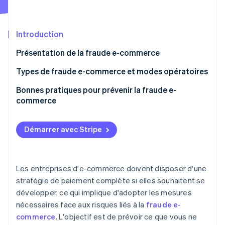
Découvrez les prochaines évolutions
Commerce en ligne
Radar
Prévention de la fraude
Introduction
Écosystème
Atlas
Présentation de la fraude e-commerce
Constitution de start-up
Partenaires
Types de fraude e-commerce et modes opératoires
Climate
Stripe App Marketplace
Élimination du carbone
Usurpation d’identité
Bonnes pratiques pour prévenir la fraude e-
Identity
commerce
Vérification de l'identité
Fraude à la carte bancaire
Fraude à la contestation de paiement
Démarrer avec Stripe
Hameçonnage et ingénierie sociale
Stripe Sessions 2026
Fraude par prise de contrôle de compte
Les entreprises d'e-commerce doivent disposer d'une
Découvrez comment Stripe construit l’infrastructure écono
stratégie de paiement complète si elles souhaitent se
Regarder la vidéo
Fraude au remboursement
développer, ce qui implique d'adopter les mesures
Fraude en affiliation
nécessaires face aux risques liés à la
fraude e-
commerce
. L'objectif est de prévoir ce que vous ne
Produits falsifiés ou contrefaçons