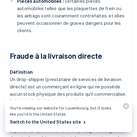
Pièces automobiles :
certaines pièces
automobiles telles que les plaquettes de frein ou
les airbags sont couramment contrefaites, et elles
peuvent occasionner de graves dangers pour les
clients.
Fraude à la livraison directe
Définition
Un drop-shipper (prestataire de services de livraison
directe) est un commerçant en ligne qui ne possède
aucun stock physique des produits qu'il commercialise.
Il répond plutôt à des commandes en achetant des
You’re viewing our website for Luxembourg, but it looks
produits auprès d'un fournisseur ou d'un fabricant,
like you’re in the United States.
lequel les livre directement au client en son nom. Cette
Switch to the United States site
organisation lui évite de supporter les coûts et les
aspects complexes liés à l'entreposage et à la gestion