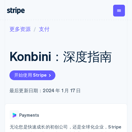
更多资源
支付
按企业阶段
文档
学习
支付
营收
资金管
平台
理
易市
大型企业
Stripe 文档
博客
Payments
Billing
初创企业
API 参考文档
客户案例
Konbini：深度指南
在线支付
经常性收入
Global
Conn
库与 SDK
指南
Payment links
Metronome
Payouts
Stripe Apps
按用量计费
平台
无代码支付
Subscriptions
向第三
按应用场景
Checkout
方打款
开始使用 Stripe
支持
预构建支付界
订阅管理
Crypto
指南
智能体商务
面
Invoicing
钱包、
加密货币
获取支持
一次性或定期
Elements
最后更新日期：2024 年 1 月 17 日
稳定币
电子商务
接受线上付款
托管支持方案
灵活的 UI 组件
账单
发行和
嵌入式金融
实施预置结账流程
专业服务
支付方式
Tax
发卡基
财务自动化
构建平台或交易市场
支持 125 种以
销售税和增值
础设施
全球化企业
管理订阅
上
税自动化
Payments
应用内支付
提供按用量计费
Terminal
Revenue
交易市场
发行稳定币支持的支付卡
线下支付
Recognition
公司
资金管理
通过智能体配置和管理服
无论您是快速成长的初创公司，还是全球化企业，Stripe
会计自动化
Authorization
平台
务