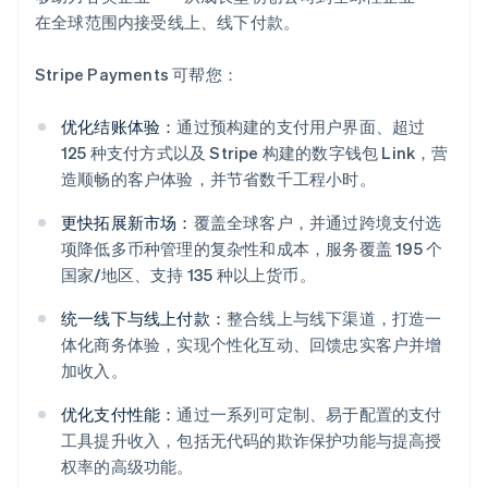
在全球范围内接受线上、线下付款。
Stripe Payments 可帮您：
优化结账体验：
通过预构建的支付用户界面、超过
125 种支付方式以及 Stripe 构建的数字钱包 Link，营
造顺畅的客户体验，并节省数千工程小时。
更快拓展新市场：
覆盖全球客户，并通过跨境支付选
项降低多币种管理的复杂性和成本，服务覆盖 195 个
国家/地区、支持 135 种以上货币。
统一线下与线上付款：
整合线上与线下渠道，打造一
体化商务体验，实现个性化互动、回馈忠实客户并增
阿联酋
加收入。
English
爱尔兰
优化支付性能：
通过一系列可定制、易于配置的支付
English
工具提升收入，包括无代码的欺诈保护功能与提高授
爱沙尼亚
权率的高级功能。
English