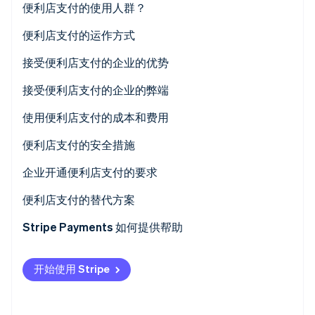
便利店支付的使用人群？
Stripe Sessions 2026
了解 Stripe 如何为 AI 构建经济基础设施。
使用便利店支付的企业
便利店支付的运作方式
立即观看
使用便利店支付的客户
接受便利店支付的企业的优势
扩大市场覆盖范围
接受便利店支付的企业的弊端
加速交易
资金到账延迟
使用便利店支付的成本和费用
降低网购用户的准入门槛
付款有效期风险
便利店支付的安全措施
促进支付跟踪和管理
订单履行与付款确认的时间协调问题
企业开通便利店支付的要求
收集战略性业务情报
在纯现金支付的局限性下运作
企业注册便利店支付服务
便利店支付的替代方案
适应不同的商业平台
成本与费用
将系统与便利店支付集成
银行转账
Stripe Payments 如何提供帮助
促进临时购买
确保您遵守金融法规
数字钱包和移动支付
开始使用 Stripe
建立信任
开通便利店服务的商家账户
信用卡和借记卡支付
对员工进行新支付方式培训
数字钱包服务