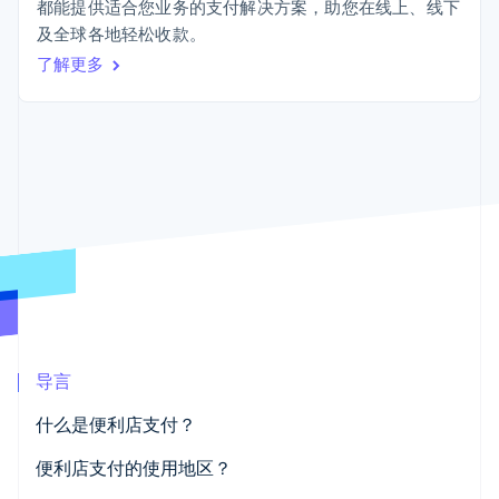
Boost
Stripe Sigma
都能提供适合您业务的支付解决方案，助您在线上、线下
产品路线图
SaaS
支付成功率优
自定义报告
及全球各地轻松收款。
Sessions 年度大会
化
Data Pipeline
招聘
了解更多
数据同步
Link
资讯中心
加速结账
资源
Stripe Press
按行业
应用集成
AI 企业
代码示例
创作者经济
开发者博客
联系
更多
游戏
API 状态
Product roadmap
酒店、旅游与休闲
联系销售
了解未来规划
保险
成为合作伙伴
媒体与娱乐
Radar
非营利组织
欺诈防范
专业服务
Atlas
公共部门
初创企业注册
零售
Climate
导言
碳移除
生态系统
什么是便利店支付？
合作伙伴
便利店支付的使用地区？
Stripe App Marketplace