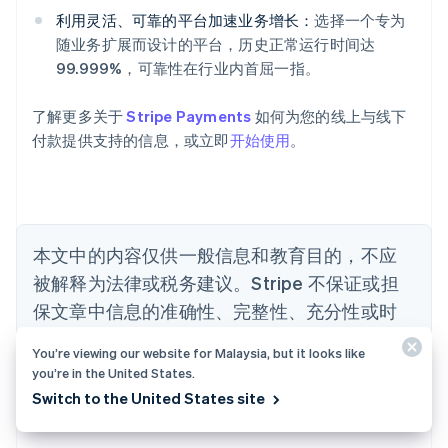
奥地利
利用灵活、可靠的平台加速业务增长：
选择一个专为
Deutsch
English
随业务扩展而设计的平台，历史正常运行时间达
澳大利亚
99.999%，可靠性在行业内首屈一指。
English
巴西
Português
English
了解更多关于
Stripe Payments
如何为您的线上与线下
保加利亚
付款提供支持的信息，或立即
开始使用
。
English
比利时
Nederlands
Français
Deutsch
English
波兰
English
丹麦
本文中的内容仅供一般信息和教育目的，不应
English
被解释为法律或税务建议。Stripe 不保证或担
德国
保文章中信息的准确性、完整性、充分性或时
Deutsch
English
法国
效性。您应该寻求在您的司法管辖区获得执业
Français
English
You’re viewing our website for Malaysia, but it looks like
许可的合格律师或会计师的建议，以就您的特
you’re in the United States.
芬兰
定情况提供建议。
Switch to the United States site
English
Svenska
荷兰
Nederlands
English