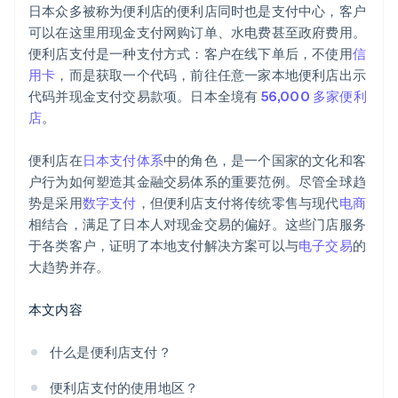
日本众多被称为便利店的便利店同时也是支付中心，客户
优先保障安全标准
可以在这里用现金支付网购订单、水电费甚至政府费用。
便利店支付是一种支付方式：客户在线下单后，不使用
信
制定支持和应急方案
用卡
，而是获取一个代码，前往任意一家本地便利店出示
持续开展市场调研和适配
代码并现金支付交易款项。日本全境有
56,000 多家便利
店
。
便利店在
日本支付体系
中的角色，是一个国家的文化和客
户行为如何塑造其金融交易体系的重要范例。尽管全球趋
势是采用
数字支付
，但便利店支付将传统零售与现代
电商
相结合，满足了日本人对现金交易的偏好。这些门店服务
于各类客户，证明了本地支付解决方案可以与
电子交易
的
大趋势并存。
本文内容
什么是便利店支付？
便利店支付的使用地区？