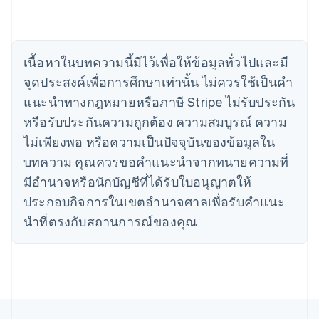
English
Français
โครเอเชีย
English
Italiano
จีนแผ่นดินใหญ่
เนื้อหาในบทความนี้มีไว้เพื่อให้ข้อมูลทั่วไปและมี
简体中文
English
ไซปรัส
จุดประสงค์เพื่อการศึกษาเท่านั้น ไม่ควรใช้เป็นคํา
English
แนะนําทางกฎหมายหรือภาษี Stripe ไม่รับประกัน
ญี่ปุ่น
หรือรับประกันความถูกต้อง ความสมบูรณ์ ความ
日本語
English
เดนมาร์ก
ไม่เพียงพอ หรือความเป็นปัจจุบันของข้อมูลใน
English
บทความ คุณควรขอคําแนะนําจากทนายความที่
ไทย
ไทย
English
มีอํานาจหรือนักบัญชีที่ได้รับใบอนุญาตให้
นอร์เวย์
ประกอบกิจการในเขตอํานาจศาลเพื่อรับคําแนะ
English
นิวซีแลนด์
นําที่ตรงกับสถานการณ์ของคุณ
English
เนเธอร์แลนด์
Nederlands
English
บราซิล
Português
English
บัลแกเรีย