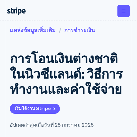
แหล่งข้อมูลเพิ่มเติม
การชำระเงิน
ตามขั้น
เอกสารประกอบ
เรียนรู้
การชำระเงิน
รายรับ
การ
แพลตฟอ
จัดการ
และ
องค์กร
Stripe Docs
บล็อก
เงิน
มาร์เก็ต
Payments
Billing
ธุรกิจสตาร์ทอัพ
ข้อมูลอ้างอิงเกี่ยวกับ API
เรื่องราวจากลูกค้า
การโอนเงินต่างชาติ
การชำระเงิน
รายรับตาม
เพลส
ไลบรารีและ SDK
คู่มือ
ออนไลน์
แบบแผนล่วง
Stripe Apps
Global
Payment links
หน้า
Metronome
Payouts
Conne
ในนิวซีแลนด์: วิธีการ
การชำร
ตามกรณีใช้งาน
การชำระเงิน
การเรียกเก็บ
เบิกจ่าย
เงินสำห
การสนับสนุน
แบบไม่ต้อง
เงินตามการ
ให้กับ
ทำงานและค่าใช้จ่าย
แพลตฟอ
คู่มือ
การค้าแบบใช้เอเจนต์
เขียนโค้ด
Checkout
ใช้งาน
การชำระเงิน
บุคคลที่
อีคอมเมิร์ซ
รับการสนับสนุน
UI การชำระ
ตามรอบบิล
สาม
บริการทางการเงินที่ผสาน
รับการชำระเงินออนไลน์
แพ็กเกจการสนับสนุนที่ได้
การจัดการ
เงินสำเร็จรูป
รวมในตัว
ติดตั้งใช้งานการชำระเงิน
รับการจัดการ
การชำระเงิน
Elements
เริ่มใช้งาน Stripe
การทำงานอัตโนมัติด้าน
สำเร็จรูป
บริการเฉพาะทาง
องค์ประกอบ UI
ตามรอบบิล
Invoicing
การเงิน
สร้างแพลตฟอร์มหรือ
ครั้งเดียวหรือ
ที่ยืดหยุ่น
ธุรกิจทั่วโลก
มาร์เก็ตเพลส
ตามแบบแผน
วิธีการชำระ
อัปเดตล่าสุดเมื่อวันที่ 28 มกราคม 2026
การชำระเงินในแอป
จัดการการชำระเงินตาม
เงิน
ล่วงหน้า
Tax
มาร์เก็ตเพลส
รอบบิล
เข้าถึงได้
คิดภาษีการ
บริษัท
การจัดการเงิน
เสนอการเรียกเก็บเงินตาม