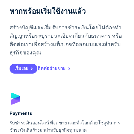
English
ลักเซมเบิร์ก
หากพร้อมเริ่มใช้งานแล้ว
Français
Deutsch
English
ลัตเวีย
สร้างบัญชีและเริ่มรับการชำระเงินโดยไม่ต้องทำ
English
ลิกเตนสไตน์
สัญญาหรือระบุรายละเอียดเกี่ยวกับธนาคาร หรือ
Deutsch
English
ติดต่อเราเพื่อสร้างแพ็กเกจที่ออกแบบเองสำหรับ
ลิทัวเนีย
English
ธุรกิจของคุณ
สเปน
Español
English
สโลวาเกีย
เริ่มเลย
ติดต่อฝ่ายขาย
English
สโลวีเนีย
English
Italiano
สวิตเซอร์แลนด์
Deutsch
Français
Italiano
English
สวีเดน
Svenska
English
Payments
สหรัฐอเมริกา
English
Español
简体中文
รับชำระเงินออนไลน์ ที่จุดขาย และทั่วโลกด้วยโซลูชันการ
สหรัฐอาหรับเอมิเรตส์
ชำระเงินที่สร้างมาสำหรับธุรกิจทุกขนาด
English