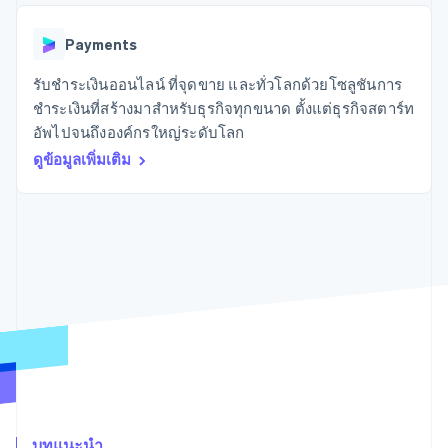
มากกว่า 125
ขายและ VAT
แพลตฟอร์ม
การใช้งาน
รายการ
Authorization
อัตโนมัติ
Revenue
แผนงานผลิตภัณฑ์
SaaS
ออกบัตรที่มีสเตเบิลคอยน์
Boost
Recognition
Payments
การประชุมประจำปีแบบ
รองรับอยู่
ยกระดับการ
เซสชัน
จัดเตรียมและจัดการ
ระบบ
ยอมรับการ
รับชำระเงินออนไลน์ ที่จุดขาย และทั่วโลกด้วยโซลูชันการ
ตำแหน่งงาน
บริการด้วยเอเจนต์
อัตโนมัติ
ชำระเงิน
Link
ห้องข่าว
ชำระเงินที่สร้างมาสำหรับธุรกิจทุกขนาด ตั้งแต่ธุรกิจสตาร์ท
ตามอุตสาหกรรม
การชำระเงินที่
สำหรับการ
Stripe
Stripe Press
อัพไปจนถึงองค์กรใหญ่ระดับโลก
Sigma
รวดเร็วขึ้น
ทำบัญชี
รายงานที่
บริษัท AI
ดูข้อมูลเพิ่มเติม
แหล่งข้อมูล
ออกแบบเอง
แวดวงครีเอเตอร์
Data
เกม
การติดต่อ
Pipeline
การบริการ การเดินทาง
การเชื่อมต่อการทำงาน
การซิงค์
และสันทนาการ
แอป
ติดต่อฝ่ายขาย
ข้อมูล
ประกันภัย
ตัวอย่างโค้ด
สมัครเป็นพาร์ทเนอร์
สื่อและความบันเทิง
บล็อกของนักพัฒนา
องค์กรไม่แสวงผลกำไร
สถานะ API
บริการเฉพาะทาง
ภาครัฐ
เพิ่มเติม
ธุรกิจค้าปลีก
Product roadmap
ดูสิ่งที่กำลังจะมาถึง
Radar
ระบบนิเวศ
การป้องกันการฉ้อโกง
บทแนะนำ
Atlas