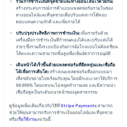
รวมการชำระเงินที่จุดขายและทางออนไลน์ไว้ด้วยกัน:
สร้างประสบการณ์การค้าแบบแพลตฟอร์มรวมในช่อง
ทางออนไลน์และที่จุดขายเพื่อปรับแต่งการโต้ตอบ
ตอบแทนความภักดี และเพิ่มรายได้
ปรับปรุงประสิทธิภาพการชำระเงิน:
เพิ่มรายรับด้วย
เครื่องมือการชำระเงินที่กำหนดเองได้และปรับแต่งได้
ง่ายๆ ซึ่งรวมถึงระบบป้องกันการฉ้อโกงแบบไม่ต้องเขียน
โค้ดและความสามารถขั้นสูงเพื่อเพิ่มอัตราการอนุมัติ
เดินหน้าได้เร็วขึ้นด้วยแพลตฟอร์มที่ยืดหยุ่นและเชื่อถือ
ได้เพื่อการเติบโต:
สร้างบนแพลตฟอร์มที่ออกแบบมา
เพื่อขยับขยายไปพร้อมกับคุณ โดยมีระยะเวลาให้บริการ
99.999% โดยแทบจะไม่หยุดทำงานเลย และมีความน่า
เชื่อถือสูงเป็นระดับแนวหน้าของอุตสาหกรรม
กรีซ
ดูข้อมูลเพิ่มเติมเกี่ยวกับวิธีที่
Stripe Payments
สามารถ
English
เขตบริหารพิเศษฮ่องกง ประเทศจีน
ช่วยให้คุณสามารถรับการชำระเงินออนไลน์และที่จุดขาย
English
简体中文
หรือ
เริ่มใช้งาน
เลยวันนี้
แคนาดา