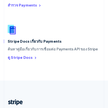
สำรวจ Payments
สหราชอาณาจักร
English
สาธารณรัฐเช็ก
English
สิงคโปร์
English
简体中文
ออสเตรเลีย
English
Stripe Docs เกี่ยวกับ Payments
ออสเตรีย
ค้นหาคู่มือเกี่ยวกับการเชื่อมต่อ Payments API ของ Stripe
Deutsch
English
อิตาลี
ดู Stripe Docs
Italiano
English
อินเดีย
English
เอสโตเนีย
English
ไอร์แลนด์
English
ฮังการี
English