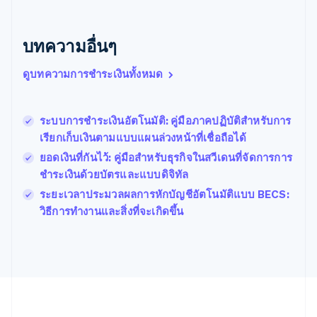
English
เบลเยียม
Nederlands
Français
Deutsch
English
บทความอื่นๆ
โปรตุเกส
Português
English
ดูบทความการชำระเงินทั้งหมด
โปแลนด์
English
ฝรั่งเศส
Français
English
ระบบการชำระเงินอัตโนมัติ: คู่มือภาคปฏิบัติสำหรับการ
ฟินแลนด์
เรียกเก็บเงินตามแบบแผนล่วงหน้าที่เชื่อถือได้
English
Svenska
ยอดเงินที่กันไว้: คู่มือสำหรับธุรกิจในสวีเดนที่จัดการการ
มอลตา
ชำระเงินด้วยบัตรและแบบดิจิทัล
English
มาเลเซีย
ระยะเวลาประมวลผลการหักบัญชีอัตโนมัติแบบ BECS:
English
简体中文
วิธีการทำงานและสิ่งที่จะเกิดขึ้น
เม็กซิโก
Español
English
ยิบรอลตาร์
English
เยอรมนี
Deutsch
English
โรมาเนีย