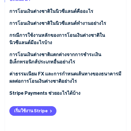
พาร์ทเนอร์
การก่อตั้งบริษัทสตาร์ทอัพ
Stripe App Marketplace
การโอนเงินต่างชาติในนิวซีแลนด์คืออะไร
Climate
การขจัดคาร์บอน
การโอนเงินต่างชาติในนิวซีแลนด์ทำงานอย่างไร
การโอนเงินระหว่างประเทศ
กรณีการใช้งานหลักของการโอนเงินต่างชาติใน
นิวซีแลนด์มีอะไรบ้าง
การโอนเงินภายในประเทศ
Stripe Sessions 2026
การโอนเงินต่างชาติแตกต่างจากการชำระเงิน
ดูว่า Stripe กำลังสร้างโครงสร้างพื้นฐานระบบเศรษฐกิจสำหรับ
อิเล็กทรอนิกส์ประเภทอื่นอย่างไร
AI อย่างไร
รับชมเลย
การโอนเงินต่างชาติ
ค่าธรรมเนียม FX และการกำหนดเส้นทางของธนาคารมี
ผลต่อการโอนเงินต่างชาติอย่างไร
การโอนเงินระหว่างบัญชี
ส่วนต่างกำไรจาก FX
Stripe Payments ช่วยอะไรได้บ้าง
POLi
การกำหนดเส้นทางของธนาคาร
เริ่มใช้งาน Stripe
ใครเป็นผู้จ่ายค่าธรรมเนียมอะไรบ้าง