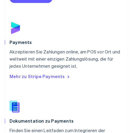
Portugal
Português
English
Rumänien
English
Schweden
Svenska
English
Schweiz
Payments
Deutsch
Français
Italiano
English
Akzeptieren Sie Zahlungen online, am POS vor Ort und
Singapur
English
简体中文
weltweit mit einer einzigen Zahlungslösung, die für
Slowakei
jedes Unternehmen geeignet ist.
English
Mehr zu Stripe Payments
Slowenien
English
Italiano
Sonderverwaltungsregion Hongkong,
China
English
简体中文
Spanien
Español
English
Dokumentation zu Payments
Thailand
ไทย
English
Finden Sie einen Leitfaden zum Integrieren der
Tschechische Republik