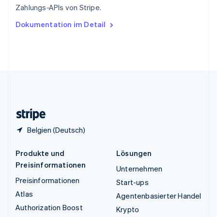
Zahlungs-APIs von Stripe.
English
Ungarn
Dokumentation im Detail
English
Vereinigte Arabische Emirate
English
Vereinigte Staaten
English
Español
简体中文
Vereinigtes Königreich
English
Zypern
English
Belgien (Deutsch)
Produkte und
Lösungen
Preisinformationen
Unternehmen
Preisinformationen
Start-ups
Atlas
Agentenbasierter Handel
Authorization Boost
Krypto