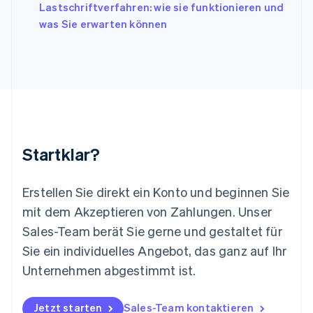
Lastschriftverfahren: wie sie funktionieren und
Liechtenstein
was Sie erwarten können
Deutsch
English
Litauen
English
Luxemburg
Français
Deutsch
English
Malaysia
English
简体中文
Malta
English
Startklar?
Mexiko
Español
English
Neuseeland
Erstellen Sie direkt ein Konto und beginnen Sie
English
mit dem Akzeptieren von Zahlungen. Unser
Niederlande
Nederlands
English
Sales-Team berät Sie gerne und gestaltet für
Norwegen
Sie ein individuelles Angebot, das ganz auf Ihr
English
Österreich
Unternehmen abgestimmt ist.
Deutsch
English
Polen
Jetzt starten
Sales-Team kontaktieren
English