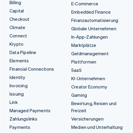
Billing
E-Commerce
Capital
Embedded Finance
Checkout
Finanzautomatisierung
Climate
Globale Unternehmen
Connect
In-App-Zahlungen
Krypto
Marktplätze
Data Pipeline
Geldmanagement
Elements
Plattformen
Financial Connections
SaaS
Identity
KI-Unternehmen
Invoicing
Creator Economy
Issuing
Gaming
Link
Bewirtung, Reisen und
Managed Payments
Freizeit
Zahlungslinks
Versicherungen
Payments
Medien und Unterhaltung