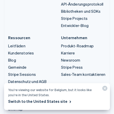
API-Änderungsprotokoll
Bibliotheken und SDKs
Stripe Projects
Entwickler-Blog
Ressourcen
Unternehmen
Leitfäden
Produkt-Roadmap
Kundenstories
Karriere
Blog
Newsroom
Gemeinde
Stripe Press
Stripe Sessions
Sales-Team kontaktieren
Datenschutz und AGB
Eingeschränkte und nicht
You’re viewing our website for Belgium, but it looks like
zugelassene Geschäfte
you’re in the United States.
Switch to the United States site
Lizenzen
Sitemap