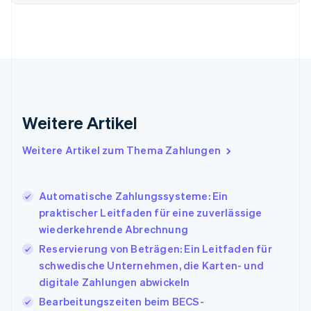
Finnland
English
Svenska
Frankreich
Français
English
Gibraltar
English
Griechenland
English
Weitere Artikel
Indien
English
Weitere Artikel zum Thema Zahlungen
Irland
English
Italien
Automatische Zahlungssysteme: Ein
Italiano
English
Japan
praktischer Leitfaden für eine zuverlässige
日本語
English
wiederkehrende Abrechnung
Kanada
Reservierung von Beträgen: Ein Leitfaden für
English
Français
schwedische Unternehmen, die Karten- und
Kroatien
English
Italiano
digitale Zahlungen abwickeln
Lettland
Bearbeitungszeiten beim BECS-
English