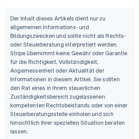
Der Inhalt dieses Artikels dient nur zu
allgemeinen Informations- und
Bildungszwecken und sollte nicht als Rechts-
oder Steuerberatung interpretiert werden.
Australien
English
Stripe übernimmt keine Gewähr oder Garantie
Belgien
für die Richtigkeit, Vollständigkeit,
Nederlands
Français
Deutsch
English
Brasilien
Angemessenheit oder Aktualität der
Português
English
Informationen in diesem Artikel. Sie sollten
Bulgarien
den Rat eines in Ihrem steuerlichen
English
Dänemark
Zuständigkeitsbereich zugelassenen
English
kompetenten Rechtsbeistands oder von einer
Deutschland
Steuerberatungsstelle einholen und sich
Deutsch
English
Estland
hinsichtlich Ihrer speziellen Situation beraten
English
lassen.
Festlandchina
简体中文
English