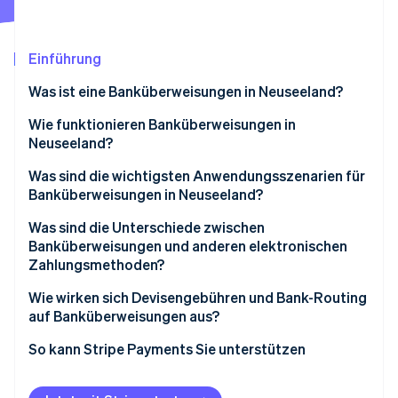
Betrugsprävention
Ecosystem
Atlas
Start-up-Gründung
Partner
Einführung
Stripe App-Marktplatz
Climate
Was ist eine Banküberweisungen in Neuseeland?
CO₂-Entnahme
Identity
Wie funktionieren Banküberweisungen in
Online-Identitätsprüfung
Neuseeland?
Internationale Überweisungen
Was sind die wichtigsten Anwendungsszenarien für
Banküberweisungen in Neuseeland?
Inlandsüberweisungen
Was sind die Unterschiede zwischen
Stripe-Sessions 2026
Banküberweisungen und anderen elektronischen
Erfahren Sie, wie Stripe Lösungen für die Wirts
Zahlungsmethoden?
Jetzt ansehen
Wire Transfers
Wie wirken sich Devisengebühren und Bank-Routing
auf Banküberweisungen aus?
Überweisungen von Konto zu Konto
Devisenmargen
So kann Stripe Payments Sie unterstützen
POLi
Bank-Routing