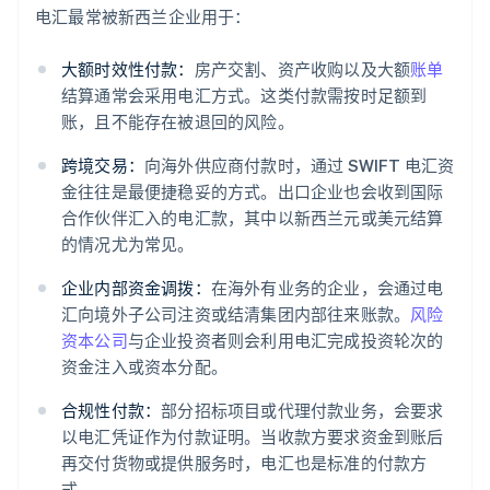
电汇最常被新西兰企业用于：
大额时效性付款：
房产交割、资产收购以及大额
账单
结算通常会采用电汇方式。这类付款需按时足额到
账，且不能存在被退回的风险。
跨境交易：
向海外供应商付款时，通过 SWIFT 电汇资
金往往是最便捷稳妥的方式。出口企业也会收到国际
合作伙伴汇入的电汇款，其中以新西兰元或美元结算
的情况尤为常见。
企业内部资金调拨：
在海外有业务的企业，会通过电
汇向境外子公司注资或结清集团内部往来账款。
风险
资本公司
与企业投资者则会利用电汇完成投资轮次的
资金注入或资本分配。
合规性付款：
部分招标项目或代理付款业务，会要求
以电汇凭证作为付款证明。当收款方要求资金到账后
再交付货物或提供服务时，电汇也是标准的付款方
式。