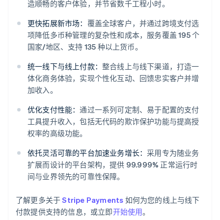
造顺畅的客户体验，并节省数千工程小时。
更快拓展新市场：
覆盖全球客户，并通过跨境支付选
项降低多币种管理的复杂性和成本，服务覆盖 195 个
国家/地区、支持 135 种以上货币。
统一线下与线上付款：
整合线上与线下渠道，打造一
体化商务体验，实现个性化互动、回馈忠实客户并增
加收入。
阿联酋
优化支付性能：
通过一系列可定制、易于配置的支付
English
爱尔兰
工具提升收入，包括无代码的欺诈保护功能与提高授
English
权率的高级功能。
爱沙尼亚
English
依托灵活可靠的平台加速业务增长：
采用专为随业务
奥地利
扩展而设计的平台架构，提供 99.999% 正常运行时
Deutsch
English
间与业界领先的可靠性保障。
澳大利亚
English
巴西
了解更多关于
Stripe Payments
如何为您的线上与线下
Português
English
付款提供支持的信息，或立即
开始使用
。
保加利亚