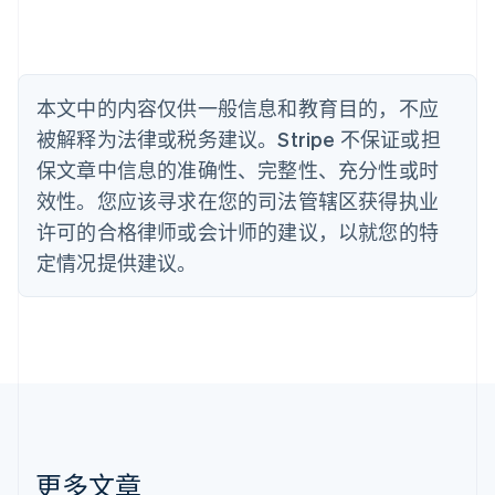
English
比利时
Nederlands
Français
Deutsch
English
波兰
本文中的内容仅供一般信息和教育目的，不应
English
丹麦
被解释为法律或税务建议。Stripe 不保证或担
English
保文章中信息的准确性、完整性、充分性或时
德国
效性。您应该寻求在您的司法管辖区获得执业
Deutsch
English
法国
许可的合格律师或会计师的建议，以就您的特
Français
English
定情况提供建议。
芬兰
English
Svenska
荷兰
Nederlands
English
加拿大
English
Français
捷克
English
克罗地亚
English
Italiano
更多文章
拉脱维亚