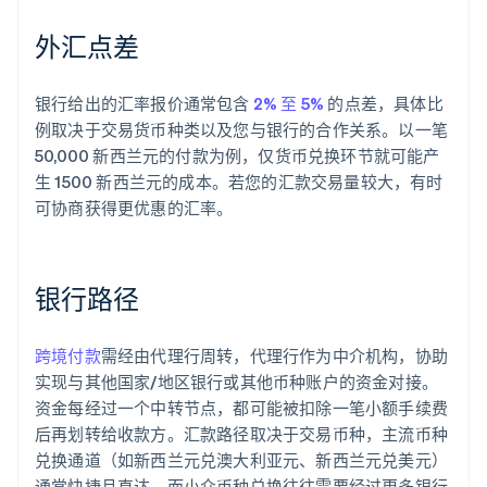
外汇点差
银行给出的汇率报价通常包含
2% 至 5%
的点差，具体比
例取决于交易货币种类以及您与银行的合作关系。以一笔
50,000 新西兰元的付款为例，仅货币兑换环节就可能产
生 1500 新西兰元的成本。若您的汇款交易量较大，有时
可协商获得更优惠的汇率。
银行路径
跨境付款
需经由代理行周转，代理行作为中介机构，协助
实现与其他国家/地区银行或其他币种账户的资金对接。
资金每经过一个中转节点，都可能被扣除一笔小额手续费
后再划转给收款方。汇款路径取决于交易币种，主流币种
兑换通道（如新西兰元兑澳大利亚元、新西兰元兑美元）
通常快捷且直达，而小众币种兑换往往需要经过更多银行