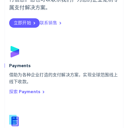
日本語
English
属支付解决方案。
瑞典
Svenska
English
瑞士
立即开始
联系销售
Deutsch
Français
Italiano
English
塞浦路斯
English
斯洛伐克
English
斯洛文尼亚
English
Italiano
Payments
泰国
ไทย
English
借助为各种企业打造的支付解决方案，实现全球范围线上
希腊
线下收款。
English
探索 Payments
西班牙
Español
English
新加坡
English
简体中文
新西兰
English
匈牙利