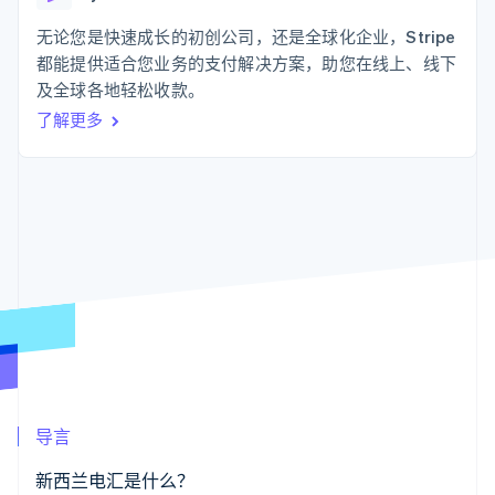
化
Stripe Sigma
产品路线图
SaaS
自定义报告
Link
Sessions 年度大会
无论您是快速成长的初创公司，还是全球化企业，Stripe
加速结账
Data Pipeline
招聘
都能提供适合您业务的支付解决方案，助您在线上、线下
数据同步
资讯中心
资源
及全球各地轻松收款。
Stripe Press
按行业
了解更多
应用集成
AI 企业
代码示例
更多
创作者经济
开发者博客
联系
Product roadmap
游戏
API 状态
了解未来规划
酒店、旅游与休闲
联系销售
保险
Radar
成为合作伙伴
媒体与娱乐
欺诈防范
非营利组织
Atlas
专业服务
初创企业注册
公共部门
零售
Climate
碳移除
生态系统
导言
合作伙伴
Stripe App Marketplace
新西兰电汇是什么？
Stripe Sessions 2026