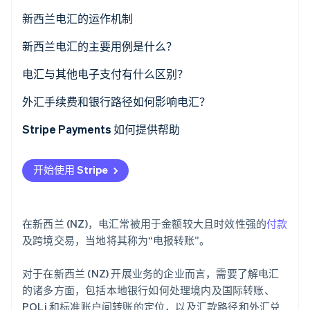
了解 Stripe 如何为 AI 构建经济基础设施。
新西兰电汇的运作机制
立即观看
国际电汇
新西兰电汇的主要用例是什么？
电汇与其他电子支付有什么区别？
电汇
外汇手续费和银行路径如何影响电汇？
账户间转账
外汇点差
Stripe Payments 如何提供帮助
POLi
银行路径
开始使用 Stripe
手续费由哪一方承担？
在新西兰 (NZ)，电汇常被用于金额较大且时效性强的
付款
及跨境交易，当地将其称为“电报转账”。
对于在新西兰 (NZ) 开展业务的企业而言，需要了解电汇
的诸多方面，包括本地银行如何处理境内及国际转账、
POLi 和标准账户间转账的定位，以及汇款路径和外汇兑