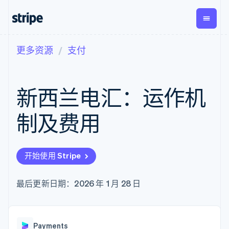
更多资源
支付
按企业阶段
文档
学习
支付
营收
资金管
平台
理
易市
大型企业
Stripe 文档
博客
Payments
Billing
初创企业
API 参考文档
客户案例
新西兰电汇：运作机
在线支付
经常性收入
Global
Conn
库与 SDK
指南
Payment links
Metronome
Payouts
Stripe Apps
按用量计费
平台
制及费用
无代码支付
Subscriptions
向第三
按应用场景
Checkout
方打款
支持
预构建支付界
订阅管理
指南
智能体商务
面
Invoicing
加密货币
获取支持
一次性或定期
Elements
开始使用 Stripe
电子商务
接受线上付款
托管支持方案
灵活的 UI 组件
账单
嵌入式金融
实施预置结账流程
专业服务
支付方式
Tax
财务自动化
构建平台或交易市场
最后更新日期：2026 年 1 月 28 日
支持 125 种以
销售税和增值
全球化企业
管理订阅
上
税自动化
应用内支付
提供按用量计费
Authorization
Revenue
交易市场
发行稳定币支持的支付卡
Boost
Recognition
公司
资金管理
通过智能体配置和管理服
支付成功率优
会计自动化
Payments
平台
务