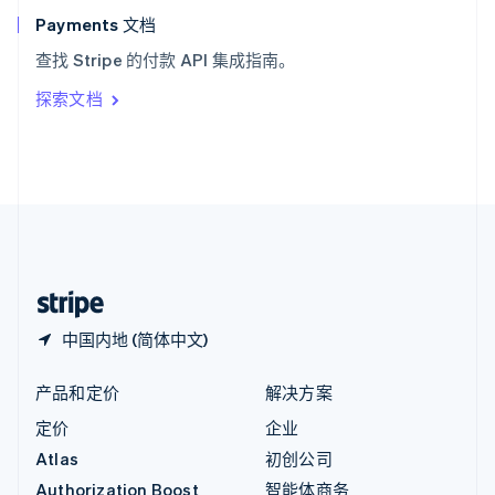
English
Payments 文档
意大利
查找 Stripe 的付款 API 集成指南。
Italiano
English
印度
探索文档
English
英国
English
直布罗陀
English
中国内地
简体中文
English
中国香港特别行政区
English
简体中文
中国内地 (简体中文)
产品和定价
解决方案
定价
企业
Atlas
初创公司
Authorization Boost
智能体商务