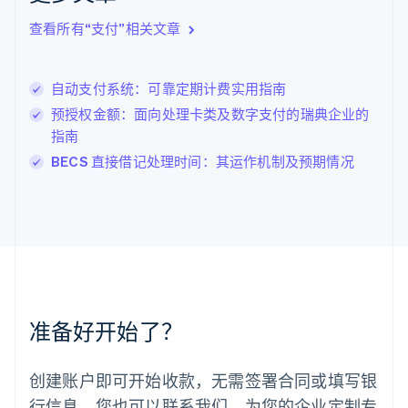
English
查看所有“支付”相关文章
立陶宛
English
列支敦士登
自动支付系统：可靠定期计费实用指南
Deutsch
English
卢森堡
预授权金额：面向处理卡类及数字支付的瑞典企业的
Français
Deutsch
English
指南
罗马尼亚
BECS 直接借记处理时间：其运作机制及预期情况
English
马尔他
English
马来西亚
English
简体中文
美国
English
Español
简体中文
墨西哥
Español
English
准备好开始了？
挪威
English
葡萄牙
创建账户即可开始收款，无需签署合同或填写银
Português
English
行信息。您也可以联系我们，为您的企业定制专
日本