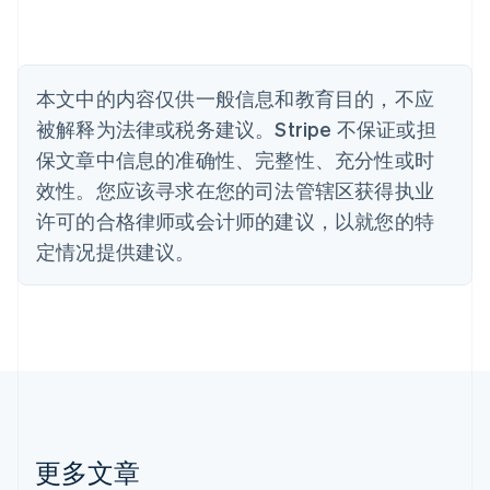
English
比利时
Nederlands
Français
Deutsch
English
波兰
本文中的内容仅供一般信息和教育目的，不应
English
丹麦
被解释为法律或税务建议。Stripe 不保证或担
English
保文章中信息的准确性、完整性、充分性或时
德国
效性。您应该寻求在您的司法管辖区获得执业
Deutsch
English
法国
许可的合格律师或会计师的建议，以就您的特
Français
English
定情况提供建议。
芬兰
English
Svenska
荷兰
Nederlands
English
加拿大
English
Français
捷克
English
克罗地亚
English
Italiano
更多文章
拉脱维亚