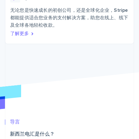
125+
Stripe Sigma
产品路线图
SaaS
自定义报告
Terminal
Sessions 年度大会
无论您是快速成长的初创公司，还是全球化企业，Stripe
线下支付
Data Pipeline
招聘
都能提供适合您业务的支付解决方案，助您在线上、线下
数据同步
Authorization
资源
新闻编辑室
Boost
及全球各地轻松收款。
Stripe Press
支付成功率优
按行业
应用程序集成
了解更多
化
代码示例
Link
AI 企业
开发者博客
加速结账
创作者经济
API 状态
联系
游戏
酒店、旅游与休闲
联系销售
保险
成为合作伙伴
媒体与娱乐
更多
非营利组织
Product roadmap
专业服务
了解未来规划
公共部门
零售
Radar
欺诈防范
Atlas
初创企业注册
生态系统
导言
Climate
合作伙伴
碳移除
新西兰电汇是什么？
Stripe App Marketplace