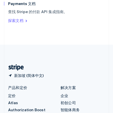
English
Payments 文档
意大利
查找 Stripe 的付款 API 集成指南。
Italiano
English
印度
探索文档
English
英国
English
直布罗陀
English
中国内地
简体中文
English
中国香港特别行政区
English
简体中文
新加坡 (简体中文)
产品和定价
解决方案
定价
企业
Atlas
初创公司
Authorization Boost
智能体商务