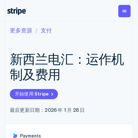
更多资源
支付
按企业阶段
文档
学习
支付
营收
资金管
平台
理
易市
大型企业
Stripe 文档
博客
Payments
Billing
初创企业
API 参考文档
客户案例
新西兰电汇：运作机
在线支付
经常性收入
Global
Conn
库与 SDK
指南
Managed
Metronome
Payouts
Stripe Apps
Payments
按用量计费
平台
制及费用
备案商家解决
Subscriptions
向第三
按应用场景
方案
方打款
支持
订阅管理
Payment links
Crypto
指南
智能体商务
Invoicing
钱包、
加密货币
获取支持
无代码支付
一次性或定期
开始使用 Stripe
稳定币
电子商务
接受线上付款
管理支持方案
Checkout
账单
发行和
嵌入式金融
实施预建结账流程
专业服务
预构建支付界
Tax
发卡基
财务自动化
构建平台或交易市场
最后更新日期：2026 年 1 月 28 日
面
销售税和增值
础设施
全球化企业
管理订阅
Elements
税自动化
应用内支付
提供按用量计费
灵活的 UI 组件
Revenue
交易市场
发行稳定币支持的支付卡
支付方式
Recognition
公司
资金管理
使用代理预配和管理服务
Access to
会计自动化
Payments
平台