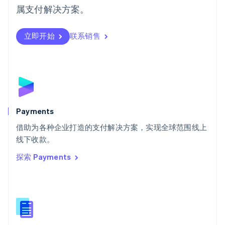
日本語
English
属支付解决方案。
瑞典
Svenska
English
瑞士
立即开始
联系销售
Deutsch
Français
Italiano
English
塞浦路斯
English
斯洛伐克
English
斯洛文尼亚
English
Italiano
Payments
泰国
ไทย
English
借助为各种企业打造的支付解决方案，实现全球范围线上
希腊
线下收款。
English
探索 Payments
西班牙
Español
English
新加坡
English
简体中文
新西兰
English
匈牙利