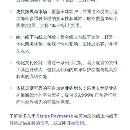
更快拓展新市场：
覆盖全球客户，并通过跨境支付选
项降低多币种管理的复杂性和成本，服务覆盖 195 个
国家/地区、支持 135 种以上货币。
统一线下与线上付款：
整合线上与线下渠道，打造一
体化商务体验，实现个性化互动、回馈忠实客户并增
加收入。
阿联酋
优化支付性能：
通过一系列可定制、易于配置的支付
English
爱尔兰
工具提升收入，包括无代码的欺诈保护功能与提高授
English
权率的高级功能。
爱沙尼亚
English
依托灵活可靠的平台加速业务增长：
采用专为随业务
奥地利
扩展而设计的平台架构，提供 99.999% 正常运行时
Deutsch
English
间与业界领先的可靠性保障。
澳大利亚
English
巴西
了解更多关于
Stripe Payments
如何为您的线上与线下
Português
English
付款提供支持的信息，或立即
开始使用
。
保加利亚