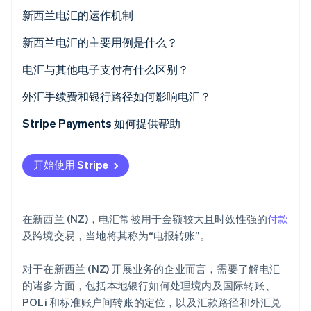
新西兰电汇的运作机制
国际电汇
新西兰电汇的主要用例是什么？
Stripe Sessions 2026
电汇与其他电子支付有什么区别？
了解 Stripe 如何为 AI 构建经济基础设施。
立即观看
电汇
外汇手续费和银行路径如何影响电汇？
账户间转账
外汇点差
Stripe Payments 如何提供帮助
POLi
银行路径
开始使用 Stripe
手续费由哪一方承担？
在新西兰 (NZ)，电汇常被用于金额较大且时效性强的
付款
及跨境交易，当地将其称为“电报转账”。
对于在新西兰 (NZ) 开展业务的企业而言，需要了解电汇
的诸多方面，包括本地银行如何处理境内及国际转账、
POLi 和标准账户间转账的定位，以及汇款路径和外汇兑