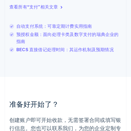
English
查看所有“支付”相关文章
立陶宛
English
列支敦士登
自动支付系统：可靠定期计费实用指南
Deutsch
English
卢森堡
预授权金额：面向处理卡类及数字支付的瑞典企业的
Français
Deutsch
English
指南
罗马尼亚
BECS 直接借记处理时间：其运作机制及预期情况
English
马尔他
English
马来西亚
English
简体中文
美国
English
Español
简体中文
墨西哥
Español
English
准备好开始了？
挪威
English
葡萄牙
创建账户即可开始收款，无需签署合同或填写银
Português
English
行信息。您也可以联系我们，为您的企业定制专
日本