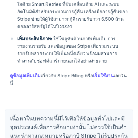
ใจด้วย Smart Retries ที่ขับเคลื่อนด้วย AI และระบบ
อัตโนมัติสำหรับกระบวนการกู้คืน เครื่องมือการกู้คืนของ
Stripe ช่วยให้ผู้ใช้สามารถกู้คืนรายรับกว่า 6,500 ล้าน
ดอลลาร์สหรัฐได้ในปี 2024
เพิ่มประสิทธิภาพ:
ใช้โซลูชันด้านภาษีเพิ่มเติม การ
รายงานรายรับ และข้อมูลของ Stripe เพื่อรวมระบบ
รายรับหลายระบบให้เป็นหนึ่งเดียว พร้อมผสานการ
ทำงานกับซอฟต์แวร์ภายนอกได้อย่างง่ายดาย
กรีซ
ดูข้อมูลเพิ่มเติม
เกี่ยวกับ Stripe Billing หรือ
เริ่มใช้งาน
เลยวัน
English
เขตบริหารพิเศษฮ่องกง ประเทศจีน
นี้
English
简体中文
แคนาดา
English
Français
โครเอเชีย
English
Italiano
เนื้อหาในบทความนี้มีไว้เพื่อให้ข้อมูลทั่วไปและมี
จีนแผ่นดินใหญ่
จุดประสงค์เพื่อการศึกษาเท่านั้น ไม่ควรใช้เป็นคํา
简体中文
English
ไซปรัส
แนะนําทางกฎหมายหรือภาษี Stripe ไม่รับประกัน