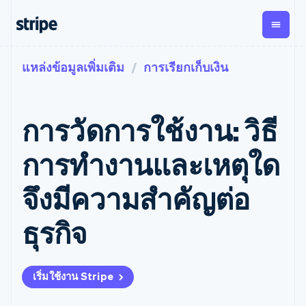
แหล่งข้อมูลเพิ่มเติม
การเรียกเก็บเงิน
ตามขั้น
เอกสารประกอบ
เรียนรู้
การชำระเงิน
รายรับ
การ
แพลตฟอ
จัดการ
และ
องค์กร
Stripe Docs
บล็อก
เงิน
มาร์เก็ต
Payments
Billing
ธุรกิจสตาร์ทอัพ
ข้อมูลอ้างอิงเกี่ยวกับ API
เรื่องราวจากลูกค้า
การวัดการใช้งาน: วิธี
การชำระเงิน
รายรับตาม
เพลส
ไลบรารีและ SDK
คู่มือ
ออนไลน์
แบบแผนล่วง
Stripe Apps
Global
Payment links
หน้า
Metronome
Payouts
Conne
การทํางานและเหตุใด
การชำร
ตามกรณีใช้งาน
การชำระเงิน
การเรียกเก็บ
เบิกจ่าย
เงินสำห
การสนับสนุน
แบบไม่ต้อง
เงินตามการ
ให้กับ
จึงมีความสําคัญต่อ
แพลตฟอ
คู่มือ
การค้าแบบใช้เอเจนต์
เขียนโค้ด
Checkout
ใช้งาน
การชำระเงิน
บุคคลที่
อีคอมเมิร์ซ
รับการสนับสนุน
UI การชำระ
ตามรอบบิล
สาม
บริการทางการเงินที่ผสาน
รับการชำระเงินออนไลน์
แพ็กเกจการสนับสนุนที่ได้
การจัดการ
ธุรกิจ
เงินสำเร็จรูป
รวมในตัว
ติดตั้งใช้งานการชำระเงิน
รับการจัดการ
การชำระเงิน
Elements
การทำงานอัตโนมัติด้าน
สำเร็จรูป
บริการเฉพาะทาง
องค์ประกอบ UI
ตามรอบบิล
Invoicing
การเงิน
สร้างแพลตฟอร์มหรือ
ครั้งเดียวหรือ
ที่ยืดหยุ่น
ธุรกิจทั่วโลก
มาร์เก็ตเพลส
ตามแบบแผน
วิธีการชำระ
เริ่มใช้งาน Stripe
การชำระเงินในแอป
จัดการการชำระเงินตาม
เงิน
ล่วงหน้า
Tax
มาร์เก็ตเพลส
รอบบิล
เข้าถึงได้
คิดภาษีการ
บริษัท
การจัดการเงิน
เสนอการเรียกเก็บเงินตาม