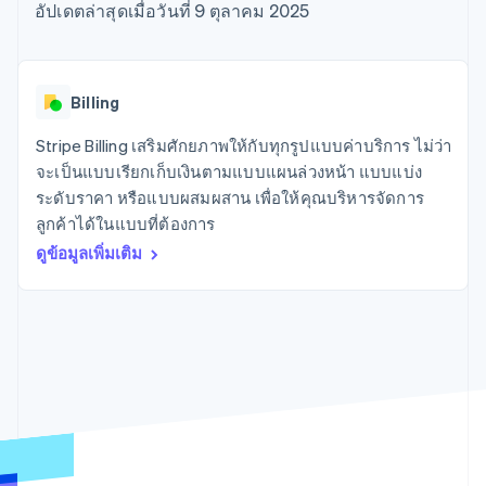
มากกว่า 125
ขายและ VAT
อัปเดตล่าสุดเมื่อวันที่ 9 ตุลาคม 2025
แพลตฟอร์ม
การใช้งาน
รายการ
Authorization
อัตโนมัติ
Revenue
แผนงานผลิตภัณฑ์
SaaS
ออกบัตรที่มีสเตเบิลคอยน์
Boost
Recognition
การประชุมประจำปีแบบ
รองรับอยู่
ยกระดับการ
เซสชัน
จัดเตรียมและจัดการ
ระบบ
ยอมรับการ
ตำแหน่งงาน
บริการด้วยเอเจนต์
Billing
อัตโนมัติ
ชำระเงิน
Link
ห้องข่าว
ตามอุตสาหกรรม
การชำระเงินที่
สำหรับการ
Stripe
Stripe Press
Stripe Billing เสริมศักยภาพให้กับทุกรูปแบบค่าบริการ ไม่ว่า
Sigma
รวดเร็วขึ้น
ทำบัญชี
รายงานที่
บริษัท AI
จะเป็นแบบเรียกเก็บเงินตามแบบแผนล่วงหน้า แบบแบ่ง
แหล่งข้อมูล
ออกแบบเอง
แวดวงครีเอเตอร์
ระดับราคา หรือแบบผสมผสาน เพื่อให้คุณบริหารจัดการ
Data
เกม
การติดต่อ
ลูกค้าได้ในแบบที่ต้องการ
Pipeline
การบริการ การเดินทาง
การเชื่อมต่อการทำงาน
การซิงค์
และสันทนาการ
แอป
ดูข้อมูลเพิ่มเติม
ติดต่อฝ่ายขาย
ข้อมูล
ประกันภัย
ตัวอย่างโค้ด
สมัครเป็นพาร์ทเนอร์
สื่อและความบันเทิง
บล็อกของนักพัฒนา
องค์กรไม่แสวงผลกำไร
สถานะ API
บริการเฉพาะทาง
ภาครัฐ
เพิ่มเติม
ธุรกิจค้าปลีก
Product roadmap
ดูสิ่งที่กำลังจะมาถึง
Radar
ระบบนิเวศ
การป้องกันการฉ้อโกง
Atlas