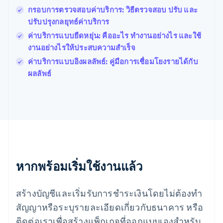
English
กรอบการตรวจสอบค่าบริการ: วิธีตรวจสอบ ปรับ และ
ฝรั่งเศส
Français
English
ปรับปรุงกลยุทธ์ค่าบริการ
ฟินแลนด์
ค่าบริการแบบยืดหยุ่น: คืออะไร ทำงานอย่างไร และใช้
English
Svenska
งานอย่างไรให้ประสบความสำเร็จ
มอลตา
English
ค่าบริการแบบอิงผลลัพธ์: คู่มือการเชื่อมโยงรายได้กับ
มาเลเซีย
ผลลัพธ์
English
简体中文
เม็กซิโก
Español
English
ยิบรอลตาร์
English
เยอรมนี
Deutsch
English
โรมาเนีย
หากพร้อมเริ่มใช้งานแล้ว
English
ลักเซมเบิร์ก
Français
Deutsch
English
สร้างบัญชีและเริ่มรับการชำระเงินโดยไม่ต้องทำ
ลัตเวีย
English
สัญญาหรือระบุรายละเอียดเกี่ยวกับธนาคาร หรือ
ลิกเตนสไตน์
ติดต่อเราเพื่อสร้างแพ็กเกจที่ออกแบบเองสำหรับ