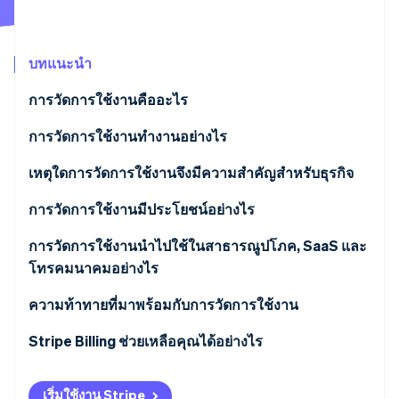
พาร์ทเนอร์
การก่อตั้งบริษัทสตาร์ทอัพ
Stripe App Marketplace
Climate
การขจัดคาร์บอน
บทแนะนำ
การวัดการใช้งานคืออะไร
การวัดการใช้งานทํางานอย่างไร
Stripe Sessions 2026
เหตุใดการวัดการใช้งานจึงมีความสําคัญสําหรับธุรกิจ
ดูว่า Stripe กำลังสร้างโครงสร้างพื้นฐานระบบเศรษฐกิจสำหรับ
AI อย่างไร
การวัดการใช้งานมีประโยชน์อย่างไร
รับชมเลย
ราคาที่สมกับมูลค่า
การวัดการใช้งานนําไปใช้ในสาธารณูปโภค, SaaS และ
โทรคมนาคมอย่างไร
อุปสรรคในการเริ่มต้นใช้งานต่ำและการรักษาลูกค้าที่
ง่ายขึ้น
บริการสาธารณูปโภค
ความท้าทายที่มาพร้อมกับการวัดการใช้งาน
รายรับที่เพิ่มขึ้นตามการใช้งาน
SaaS และคลาวด์
คําจํากัดความของหน่วย
Stripe Billing ช่วยเหลือคุณได้อย่างไร
ต้นทุนและรายรับสอดคล้องกัน
โทรคมนาคม
ความแม่นยําเมื่อคุณเติบโต
เริ่มใช้งาน Stripe