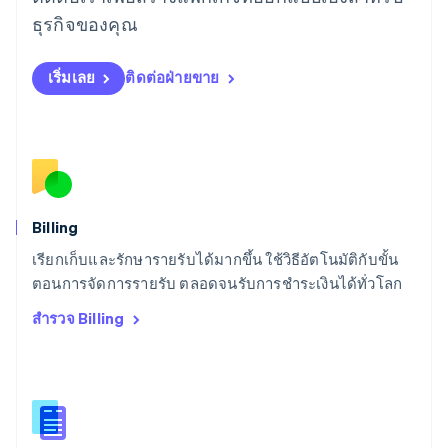
Deutsch
English
ลิทัวเนีย
ธุรกิจของคุณ
English
สเปน
เริ่มเลย
ติดต่อฝ่ายขาย
Español
English
สโลวาเกีย
English
สโลวีเนีย
English
Italiano
สวิตเซอร์แลนด์
Deutsch
Français
Italiano
English
สวีเดน
Billing
Svenska
English
เรียกเก็บและรักษารายรับได้มากขึ้น ใช้วิธีอัตโนมัติกับขั้น
สหรัฐอเมริกา
English
Español
简体中文
ตอนการจัดการรายรับ ตลอดจนรับการชำระเงินได้ทั่วโลก
สหรัฐอาหรับเอมิเรตส์
สำรวจ Billing
English
สหราชอาณาจักร
English
สาธารณรัฐเช็ก
English
สิงคโปร์