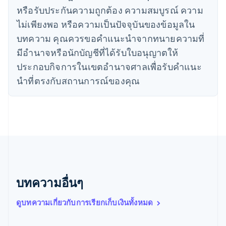
English
หรือรับประกันความถูกต้อง ความสมบูรณ์ ความ
ญี่ปุ่น
日本語
English
ไม่เพียงพอ หรือความเป็นปัจจุบันของข้อมูลใน
เดนมาร์ก
บทความ คุณควรขอคําแนะนําจากทนายความที่
English
ไทย
มีอํานาจหรือนักบัญชีที่ได้รับใบอนุญาตให้
ไทย
English
ประกอบกิจการในเขตอํานาจศาลเพื่อรับคําแนะ
นอร์เวย์
นําที่ตรงกับสถานการณ์ของคุณ
English
นิวซีแลนด์
English
เนเธอร์แลนด์
Nederlands
English
บราซิล
Português
English
บัลแกเรีย
English
เบลเยียม
บทความอื่นๆ
Nederlands
Français
Deutsch
English
โปรตุเกส
ดูบทความเกี่ยวกับการเรียกเก็บเงินทั้งหมด
Português
English
โปแลนด์