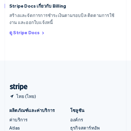
English
简体中文
Stripe Docs เกี่ยวกับ Billing
ออสเตรเลีย
English
สร้างและจัดการการชำระเงินตามรอบบิล ติดตามการใช้
ออสเตรีย
งาน และออกใบแจ้งหนี้
Deutsch
English
อิตาลี
ดู Stripe Docs
Italiano
English
อินเดีย
English
เอสโตเนีย
English
ไอร์แลนด์
English
ฮังการี
English
ไทย (ไทย)
ผลิตภัณฑ์และค่าบริการ
โซลูชัน
ค่าบริการ
องค์กร
Atlas
ธุรกิจสตาร์ทอัพ