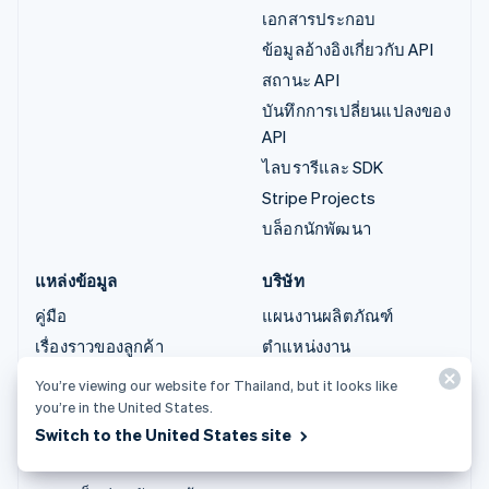
เอกสารประกอบ
ข้อมูลอ้างอิงเกี่ยวกับ API
สถานะ API
บันทึกการเปลี่ยนแปลงของ
API
ไลบรารีและ SDK
Stripe Projects
บล็อกนักพัฒนา
แหล่งข้อมูล
บริษัท
คู่มือ
แผนงานผลิตภัณฑ์
เรื่องราวของลูกค้า
ตำแหน่งงาน
บล็อก
ห้องข่าว
You’re viewing our website for Thailand, but it looks like
ชุมชน
Stripe Press
you’re in the United States.
Switch to the United States site
การประชุมประจำปีแบบ
ติดต่อฝ่ายขาย
เซสชัน