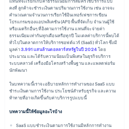
แทนที่จะเรียกเก็บค่าธรรมเนียมการสมัครใช้บริการแบบ
อาจยากขึ้นต่อการผูกมัดลูกค้า
สนับสนุนให้มีการปรับปรุงผลิตภัณฑ์อย่างต่อเนื่อง
คงที่ ลูกค้าจะชําระเงินตามปริมาณการใช้งาน เช่น อาจจะ
คำนวณตามจำนวนการเรียกใช้อินเทอร์เฟซการเขียน
ไม่ใช่ลูกค้าทุกคนที่ต้องการค่าบริการแบบ PAYG
โปรแกรมของแอปพลิเคชัน (API) พื้นที่จัดเก็บ จํานวนผู้ใช้
หรือเมตริกอื่นๆ ที่อิงตามการใช้งาน แทนที่จะจ่ายค่า
ธรรมเนียมเท่ากันทุกเดือนหรือทุกปี โมเดลค่าบริการนี้พบได้
ทั่วไปในตลาดการให้บริการซอฟต์แวร์ (SaaS) ทั่วโลก ซึ่งมี
มูลค่า
3.991 แสนล้านดอลลาร์สหรัฐในปี 2024
โดย
ประมาณ และได้รับความนิยมเป็นพิเศษในธุรกิจบริการ
ระบบคลาวด์ เครื่องมือโครงสร้างพื้นฐาน และแพลตฟอร์ม
นักพัฒนา
ในบทความนี้เราจะอธิบายหลักการทำงานของ SaaS แบบ
ชําระเงินตามการใช้งาน ประโยชน์สําหรับธุรกิจ และความ
ท้าทายที่อาจเกิดขึ้นกับค่าบริการรูปแบบนี้
บทความนี้ให้ข้อมูลอะไรบ้าง
SaaS แบบชำระเงินตามการใช้งานมีหลักการทํางาน