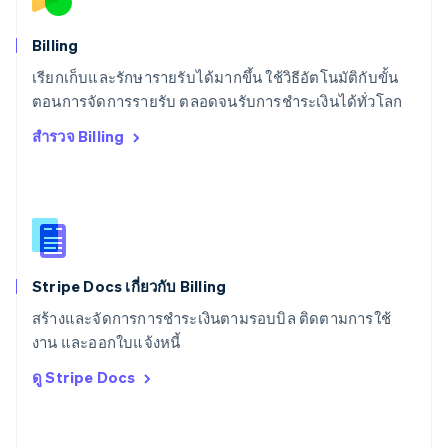
Deutsch
Français
Italiano
English
สวีเดน
Billing
Svenska
English
เรียกเก็บและรักษารายรับได้มากขึ้น ใช้วิธีอัตโนมัติกับขั้น
สหรัฐอเมริกา
English
Español
简体中文
ตอนการจัดการรายรับ ตลอดจนรับการชำระเงินได้ทั่วโลก
สหรัฐอาหรับเอมิเรตส์
สำรวจ Billing
English
สหราชอาณาจักร
English
สาธารณรัฐเช็ก
English
สิงคโปร์
English
简体中文
Stripe Docs เกี่ยวกับ Billing
ออสเตรเลีย
English
สร้างและจัดการการชำระเงินตามรอบบิล ติดตามการใช้
ออสเตรีย
งาน และออกใบแจ้งหนี้
Deutsch
English
อิตาลี
ดู Stripe Docs
Italiano
English
อินเดีย
English
เอสโตเนีย