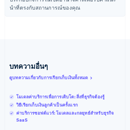
English
นําที่ตรงกับสถานการณ์ของคุณ
เนเธอร์แลนด์
Nederlands
English
บราซิล
Português
English
บัลแกเรีย
English
เบลเยียม
Nederlands
Français
Deutsch
English
โปรตุเกส
บทความอื่นๆ
Português
English
โปแลนด์
ดูบทความเกี่ยวกับการเรียกเก็บเงินทั้งหมด
English
ฝรั่งเศส
Français
English
ฟินแลนด์
โมเดลค่าบริการเพื่อการเติบโต: สิ่งที่ธุรกิจต้องรู้
English
Svenska
วิธีเรียกเก็บเงินลูกค้าเป็นครั้งแรก
มอลตา
English
ค่าบริการซอฟต์แวร์: โมเดลและกลยุทธ์สําหรับธุรกิจ
มาเลเซีย
SaaS
English
简体中文
เม็กซิโก