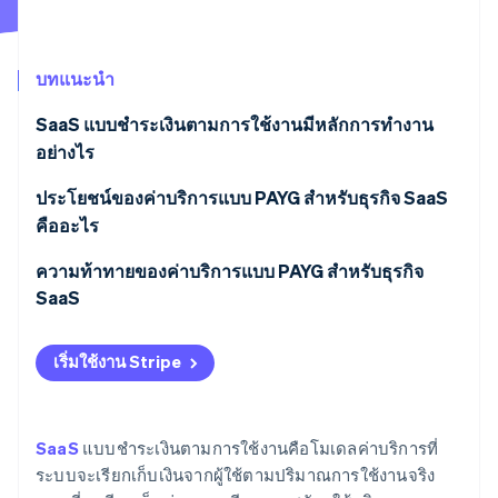
พาร์ทเนอร์
การก่อตั้งบริษัทสตาร์ทอัพ
Stripe App Marketplace
Climate
การขจัดคาร์บอน
บทแนะนำ
SaaS แบบชำระเงินตามการใช้งานมีหลักการทํางาน
อย่างไร
ประโยชน์ของค่าบริการแบบ PAYG สําหรับธุรกิจ SaaS
Stripe Sessions 2026
ดูว่า Stripe กำลังสร้างโครงสร้างพื้นฐานระบบเศรษฐกิจสำหรับ
คืออะไร
AI อย่างไร
รับชมเลย
โน้มน้าวลูกค้าได้ง่ายกว่าเดิม
ความท้าทายของค่าบริการแบบ PAYG สำหรับธุรกิจ
SaaS
คุณสามารถเพิ่มรายรับจากผู้ใช้ที่ใช้ปริมาณมากได้
คาดการณ์รายรับได้ยากขึ้น
คุณอาจเห็นอัตราการรักษาลูกค้าสูงขึ้นและอัตราการ
เริ่มใช้งาน Stripe
ลูกค้าอาจลำบากใจกับค่าใช้จ่ายที่ไม่คาดคิด
เลิกใช้บริการลดลง
ค่าบริการอาจซับซ้อนเกินไป
ต้นทุนและรายรับยังคงสอดคล้องกัน
SaaS
แบบชําระเงินตามการใช้งานคือโมเดลค่าบริการที่
ระบบจะเรียกเก็บเงินจากผู้ใช้ตามปริมาณการใช้งานจริง
เพิ่มภาระในการติดตามและเรียกเก็บเงิน
นำมาใช้เป็นข้อได้เปรียบทางการแข่งขันได้