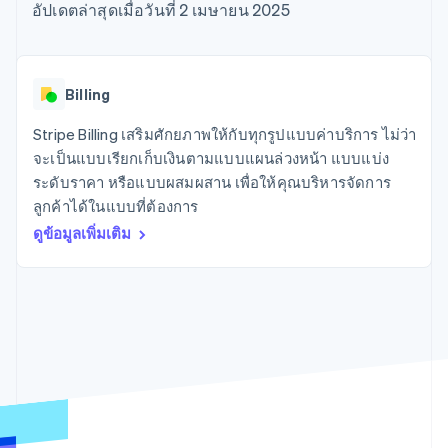
มากกว่า 125
ขายและ VAT
อัปเดตล่าสุดเมื่อวันที่ 2 เมษายน 2025
แพลตฟอร์ม
การใช้งาน
รายการ
Authorization
อัตโนมัติ
Revenue
แผนงานผลิตภัณฑ์
SaaS
ออกบัตรที่มีสเตเบิลคอยน์
Boost
Recognition
การประชุมประจำปีแบบ
รองรับอยู่
ยกระดับการ
เซสชัน
จัดเตรียมและจัดการ
ระบบ
ยอมรับการ
ตำแหน่งงาน
บริการด้วยเอเจนต์
Billing
อัตโนมัติ
ชำระเงิน
Link
ห้องข่าว
ตามอุตสาหกรรม
การชำระเงินที่
สำหรับการ
Stripe
Stripe Press
Stripe Billing เสริมศักยภาพให้กับทุกรูปแบบค่าบริการ ไม่ว่า
Sigma
รวดเร็วขึ้น
ทำบัญชี
รายงานที่
บริษัท AI
จะเป็นแบบเรียกเก็บเงินตามแบบแผนล่วงหน้า แบบแบ่ง
แหล่งข้อมูล
ออกแบบเอง
แวดวงครีเอเตอร์
ระดับราคา หรือแบบผสมผสาน เพื่อให้คุณบริหารจัดการ
Data
เกม
การติดต่อ
ลูกค้าได้ในแบบที่ต้องการ
Pipeline
การบริการ การเดินทาง
การเชื่อมต่อการทำงาน
การซิงค์
และสันทนาการ
แอป
ดูข้อมูลเพิ่มเติม
ติดต่อฝ่ายขาย
ข้อมูล
ประกันภัย
ตัวอย่างโค้ด
สมัครเป็นพาร์ทเนอร์
สื่อและความบันเทิง
บล็อกของนักพัฒนา
องค์กรไม่แสวงผลกำไร
สถานะ API
บริการเฉพาะทาง
ภาครัฐ
เพิ่มเติม
ธุรกิจค้าปลีก
Product roadmap
ดูสิ่งที่กำลังจะมาถึง
Radar
ระบบนิเวศ
การป้องกันการฉ้อโกง
Atlas