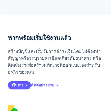
Español
English
ยิบรอลตาร์
English
เยอรมนี
Deutsch
English
โรมาเนีย
หากพร้อมเริ่มใช้งานแล้ว
English
ลักเซมเบิร์ก
Français
Deutsch
English
สร้างบัญชีและเริ่มรับการชำระเงินโดยไม่ต้องทำ
ลัตเวีย
English
สัญญาหรือระบุรายละเอียดเกี่ยวกับธนาคาร หรือ
ลิกเตนสไตน์
ติดต่อเราเพื่อสร้างแพ็กเกจที่ออกแบบเองสำหรับ
Deutsch
English
ลิทัวเนีย
ธุรกิจของคุณ
English
สเปน
เริ่มเลย
ติดต่อฝ่ายขาย
Español
English
สโลวาเกีย
English
สโลวีเนีย
English
Italiano
สวิตเซอร์แลนด์