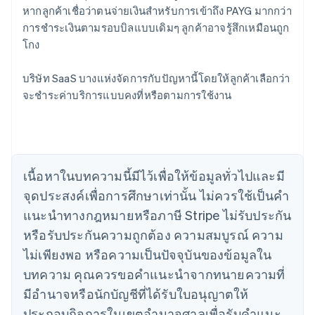
หากลูกค้าเชื่อว่าตนจ่ายเงินสำหรับการเข้าถึง PAYG มากกว่า
การชําระเงินตามรอบบิลแบบเดิมๆ ลูกค้าอาจรู้สึกเหมือนถูก
กรีซ
โกง
English
เขตบริหารพิเศษฮ่องกง ประเทศจีน
English
简体中文
บริษัท SaaS บางแห่งจัดการกับปัญหานี้โดยให้ลูกค้าเลือกว่า
แคนาดา
จะชำระค่าบริการแบบคงที่หรือตามการใช้งาน
English
Français
โครเอเชีย
English
Italiano
จีนแผ่นดินใหญ่
简体中文
English
ไซปรัส
เนื้อหาในบทความนี้มีไว้เพื่อให้ข้อมูลทั่วไปและมี
English
จุดประสงค์เพื่อการศึกษาเท่านั้น ไม่ควรใช้เป็นคํา
ญี่ปุ่น
แนะนําทางกฎหมายหรือภาษี Stripe ไม่รับประกัน
日本語
English
เดนมาร์ก
หรือรับประกันความถูกต้อง ความสมบูรณ์ ความ
English
ไม่เพียงพอ หรือความเป็นปัจจุบันของข้อมูลใน
ไทย
บทความ คุณควรขอคําแนะนําจากทนายความที่
ไทย
English
นอร์เวย์
มีอํานาจหรือนักบัญชีที่ได้รับใบอนุญาตให้
English
ประกอบกิจการในเขตอํานาจศาลเพื่อรับคําแนะ
นิวซีแลนด์