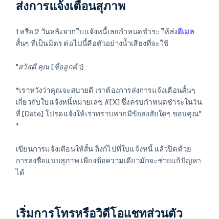
ส่งการแจ้งเตือนสุภาพ
1 หรือ 2 วันหลังจากใบแจ้งหนี้เลยกําหนดชําระ ให้ส่ง
อีเมล
สั้นๆ ที่เป็นมิตร ต่อไปนี้คือตัวอย่างน้ำเสียงที่จะใช้
"สวัสดี คุณ [ชื่อลูกค้า]
*เราหวังว่าคุณจะสบายดี เราต้องการส่งการแจ้งเตือนสั้นๆ
เกี่ยวกับใบแจ้งหนี้หมายเลข #[X] ซึ่งครบกําหนดชําระในวัน
ที่ [Date] โปรดแจ้งให้เราทราบหากมีข้อสงสัยใดๆ ขอบคุณ"
*
เขียนการแจ้งเตือนให้สั้น ลิงก์ไปที่ใบแจ้งหนี้ แล้วปิดด้วย
การลงชื่อแบบสุภาพ เพียงข้อความเดียวมักจะช่วยแก้ปัญหา
ได้
เริ่มการโทรหรือวิดีโอแชทส่วนตัว