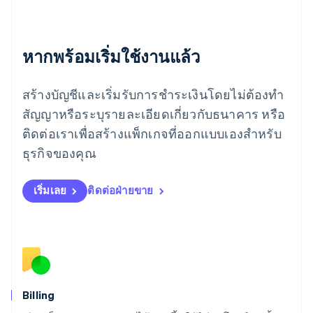
เยอรมนี
Deutsch
English
โรมาเนีย
หากพร้อมเริ่มใช้งานแล้ว
English
ลักเซมเบิร์ก
Français
Deutsch
English
สร้างบัญชีและเริ่มรับการชำระเงินโดยไม่ต้องทำ
ลัตเวีย
English
สัญญาหรือระบุรายละเอียดเกี่ยวกับธนาคาร หรือ
ลิกเตนสไตน์
ติดต่อเราเพื่อสร้างแพ็กเกจที่ออกแบบเองสำหรับ
Deutsch
English
ลิทัวเนีย
ธุรกิจของคุณ
English
สเปน
เริ่มเลย
ติดต่อฝ่ายขาย
Español
English
สโลวาเกีย
English
สโลวีเนีย
English
Italiano
สวิตเซอร์แลนด์
Deutsch
Français
Italiano
English
สวีเดน
Billing
Svenska
English