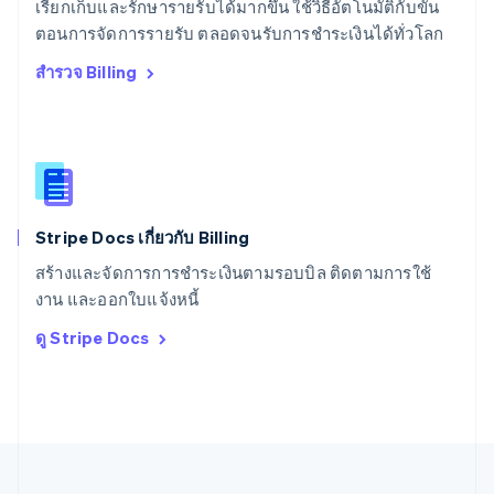
เรียกเก็บและรักษารายรับได้มากขึ้น ใช้วิธีอัตโนมัติกับขั้น
สหรัฐอเมริกา
English
Español
简体中文
ตอนการจัดการรายรับ ตลอดจนรับการชำระเงินได้ทั่วโลก
สหรัฐอาหรับเอมิเรตส์
สำรวจ Billing
English
สหราชอาณาจักร
English
สาธารณรัฐเช็ก
English
สิงคโปร์
English
简体中文
Stripe Docs เกี่ยวกับ Billing
ออสเตรเลีย
English
สร้างและจัดการการชำระเงินตามรอบบิล ติดตามการใช้
ออสเตรีย
งาน และออกใบแจ้งหนี้
Deutsch
English
อิตาลี
ดู Stripe Docs
Italiano
English
อินเดีย
English
เอสโตเนีย
English
ไอร์แลนด์
English