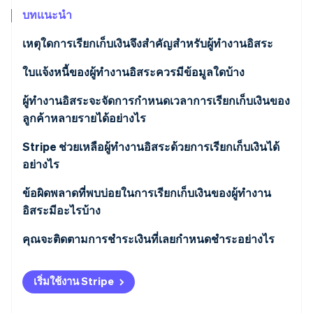
พาร์ทเนอร์
การก่อตั้งบริษัทสตาร์ทอัพ
Stripe App Marketplace
บทแนะนำ
Climate
เหตุใดการเรียกเก็บเงินจึงสําคัญสําหรับผู้ทํางานอิสระ
การขจัดคาร์บอน
เพิ่มความมั่นใจให้กับงานของคุณมากขึ้น
ใบแจ้งหนี้ของผู้ทำงานอิสระควรมีข้อมูลใดบ้าง
ความเข้าใจผิดน้อยลง
ข้อมูลธุรกิจ
ผู้ทํางานอิสระจะจัดการกําหนดเวลาการเรียกเก็บเงินของ
ลูกค้าหลายรายได้อย่างไร
Stripe Sessions 2026
ผลกําไรที่เสถียรขึ้น
ข้อมูลลูกค้า
ดูว่า Stripe กำลังสร้างโครงสร้างพื้นฐานระบบเศรษฐกิจสำหรับ
การกําหนดเวลาการบล็อกปฏิทิน
Stripe ช่วยเหลือผู้ทํางานอิสระด้วยการเรียกเก็บเงินได้
AI อย่างไร
พื้นที่เพื่อการเติบโต
หมายเลขใบแจ้งหนี้
อย่างไร
รับชมเลย
การเรียกเก็บเงินแบบแบ่งระดับสําหรับลูกค้าหลายราย
วันที่ออกและวันที่ครบกําหนด
การชําระเงินที่เรียบง่าย
ข้อผิดพลาดที่พบบ่อยในการเรียกเก็บเงินของผู้ทำงาน
การแจ้งเตือนอัตโนมัติ
อิสระมีอะไรบ้าง
คําอธิบายบริการ
การออกใบแจ้งหนี้ตามแบบแผนล่วงหน้า
การเรียกเก็บเงินเป้าหมายสำคัญสำหรับโครงการขนาด
เงื่อนไขการชําระเงินที่ไม่ชัดเจนหรือไม่ครบถ้วน
คุณจะติดตามการชําระเงินที่เลยกําหนดชําระอย่างไร
อัตราและยอดรวมที่ครบกําหนดชําระ
ใหญ่
การแจ้งเตือนการชําระเงินอัตโนมัติ
การจัดการเอกสารที่ไม่เป็นระเบียบ
ส่งการแจ้งเตือนสุภาพ
วิธีการชําระเงินที่ยอมรับ
การรายงานแบบละเอียด
เริ่มใช้งาน Stripe
ไม่สามารถติดตามผลได้
เริ่มการโทรหรือวิดีโอแชทส่วนตัว
เงื่อนไขการชําระเงินที่ล่าช้า
ความสามารถในการขยายระบบ