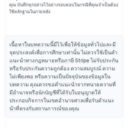
เขตบริหารพิเศษฮ่องกง ประเทศจีน
คุณ บันทึกทุกอย่างไว้อย่างรอบคอบในกรณีที่คุณจำเป็นต้อง
English
简体中文
ใช้หลักฐานในภายหลัง
แคนาดา
English
Français
โครเอเชีย
English
Italiano
จีนแผ่นดินใหญ่
เนื้อหาในบทความนี้มีไว้เพื่อให้ข้อมูลทั่วไปและมี
简体中文
English
ไซปรัส
จุดประสงค์เพื่อการศึกษาเท่านั้น ไม่ควรใช้เป็นคํา
English
แนะนําทางกฎหมายหรือภาษี Stripe ไม่รับประกัน
ญี่ปุ่น
หรือรับประกันความถูกต้อง ความสมบูรณ์ ความ
日本語
English
เดนมาร์ก
ไม่เพียงพอ หรือความเป็นปัจจุบันของข้อมูลใน
English
บทความ คุณควรขอคําแนะนําจากทนายความที่
ไทย
ไทย
English
มีอํานาจหรือนักบัญชีที่ได้รับใบอนุญาตให้
นอร์เวย์
ประกอบกิจการในเขตอํานาจศาลเพื่อรับคําแนะ
English
นิวซีแลนด์
นําที่ตรงกับสถานการณ์ของคุณ
English
เนเธอร์แลนด์
Nederlands
English