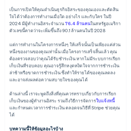
ภาษีและค่าธรรมเนียมที่ประเมินต่ำเกินไป
ตรวจทานเงื่อนไขการชําระเงิน
เป็นการเปิดให้คุณดำเนินธุรกิจอิสระของคุณเองและตัดสิน
ใจได้ว่าต้องการทำงานเมื่อใด อย่างไร และกับใคร ในปี
ตัวเลือกการชําระเงินที่เข้มงวดเกินไป
บังคับใช้ค่าธรรมเนียมการชําระเงินล่าช้า
2024 มีผู้ทำงานอิสระจำนวน
76.4 ล้านคน
ในสหรัฐอเมริกา
ยกระดับด้วยความระมัดระวัง
ตัวเลขนี้คาดว่าจะเพิ่มขึ้นถึง 90.1 ล้านคนในปี 2028
แต่การทำงานในโครงการหนึ่งๆ ให้เสร็จนั้นเป็นเพียงแค่ส่วน
หนึ่งของงานของคุณเท่านั้น เมื่อโครงการเสร็จสิ้นแล้ว คุณ
ต้องตรวจสอบว่าคุณได้รับชำระเงิน หากไม่มีระบบการเรียก
เก็บเงินที่รอบคอบ คุณอาจรู้สึกหงุดหงิดใจจากการชำระเงิน
ล่าช้าหรือขาดการชำระเงิน ซึ่งทำให้รายได้ของคุณลดลง
และอาจส่งผลต่อความสบายใจของคุณได้
ด้านล่างนี้ เราจะพูดถึงสิ่งที่คุณควรทราบเกี่ยวกับการเรียก
เก็บเงินของผู้ทำงานอิสระ รวมถึงวิธีการจัดการ
ใบแจ้งหนี้
และกำหนดเวลาการชำระเงิน ตลอดจนวิธีที่ Stripe ช่วยคุณ
ได้
บทความนี้ให้ข้อมูลอะไรบ้าง