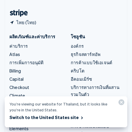
ฮังการี
English
ไทย (ไทย)
ผลิตภัณฑ์และค่าบริการ
โซลูชัน
ค่าบริการ
องค์กร
Atlas
ธุรกิจสตาร์ทอัพ
การเพิ่มการอนุมัติ
การค้าแบบใช้เอเจนต์
Billing
คริปโต
Capital
อีคอมเมิร์ซ
Checkout
บริการทางการเงินที่ผสาน
รวมในตัว
Climate
การทำงานอัตโนมัติด้าน
Connect
You’re viewing our website for Thailand, but it looks like
การเงิน
you’re in the United States.
คริปโต
Switch to the United States site
ธุรกิจทั่วโลก
Data Pipeline
การชำระเงินในแอป
Elements