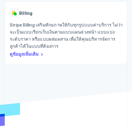
มากกว่า 125
ขายและ VAT
แพลตฟอร์ม
การใช้งาน
รายการ
Authorization
อัตโนมัติ
Revenue
แผนงานผลิตภัณฑ์
SaaS
ออกบัตรที่มีสเตเบิลคอยน์
Boost
Recognition
Billing
การประชุมประจำปีแบบ
รองรับอยู่
ยกระดับการ
เซสชัน
จัดเตรียมและจัดการ
ระบบ
ยอมรับการ
Stripe Billing เสริมศักยภาพให้กับทุกรูปแบบค่าบริการ ไม่ว่า
ตำแหน่งงาน
บริการด้วยเอเจนต์
อัตโนมัติ
ชำระเงิน
Link
ห้องข่าว
จะเป็นแบบเรียกเก็บเงินตามแบบแผนล่วงหน้า แบบแบ่ง
ตามอุตสาหกรรม
การชำระเงินที่
สำหรับการ
Stripe
Stripe Press
ระดับราคา หรือแบบผสมผสาน เพื่อให้คุณบริหารจัดการ
Sigma
รวดเร็วขึ้น
ทำบัญชี
รายงานที่
ลูกค้าได้ในแบบที่ต้องการ
บริษัท AI
แหล่งข้อมูล
ออกแบบเอง
แวดวงครีเอเตอร์
ดูข้อมูลเพิ่มเติม
Data
เกม
การติดต่อ
Pipeline
การบริการ การเดินทาง
การเชื่อมต่อการทำงาน
การซิงค์
และสันทนาการ
แอป
ติดต่อฝ่ายขาย
ข้อมูล
ประกันภัย
ตัวอย่างโค้ด
สมัครเป็นพาร์ทเนอร์
สื่อและความบันเทิง
บล็อกของนักพัฒนา
องค์กรไม่แสวงผลกำไร
สถานะ API
บริการเฉพาะทาง
ภาครัฐ
เพิ่มเติม
ธุรกิจค้าปลีก
Product roadmap
ดูสิ่งที่กำลังจะมาถึง
Radar
ระบบนิเวศ
การป้องกันการฉ้อโกง
Atlas