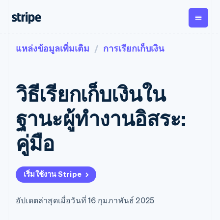
แหล่งข้อมูลเพิ่มเติม
การเรียกเก็บเงิน
ตามขั้น
เอกสารประกอบ
เรียนรู้
การชำระเงิน
รายรับ
การ
แพลตฟอ
จัดการ
และ
องค์กร
Stripe Docs
บล็อก
เงิน
มาร์เก็ต
Payments
Billing
ธุรกิจสตาร์ทอัพ
ข้อมูลอ้างอิงเกี่ยวกับ API
เรื่องราวจากลูกค้า
วิธีเรียกเก็บเงินใน
การชำระเงิน
รายรับตาม
เพลส
ไลบรารีและ SDK
คู่มือ
ออนไลน์
แบบแผนล่วง
Stripe Apps
Global
Payment links
หน้า
Metronome
Payouts
Conne
ฐานะผู้ทำงานอิสระ:
การชำร
ตามกรณีใช้งาน
การชำระเงิน
การเรียกเก็บ
เบิกจ่าย
เงินสำห
การสนับสนุน
แบบไม่ต้อง
เงินตามการ
ให้กับ
คู่มือ
แพลตฟอ
คู่มือ
การค้าแบบใช้เอเจนต์
เขียนโค้ด
Checkout
ใช้งาน
การชำระเงิน
บุคคลที่
อีคอมเมิร์ซ
รับการสนับสนุน
UI การชำระ
ตามรอบบิล
สาม
บริการทางการเงินที่ผสาน
รับการชำระเงินออนไลน์
แพ็กเกจการสนับสนุนที่ได้
การจัดการ
เงินสำเร็จรูป
รวมในตัว
ติดตั้งใช้งานการชำระเงิน
รับการจัดการ
การชำระเงิน
Elements
เริ่มใช้งาน Stripe
การทำงานอัตโนมัติด้าน
สำเร็จรูป
บริการเฉพาะทาง
องค์ประกอบ UI
ตามรอบบิล
Invoicing
การเงิน
สร้างแพลตฟอร์มหรือ
ครั้งเดียวหรือ
ที่ยืดหยุ่น
ธุรกิจทั่วโลก
มาร์เก็ตเพลส
ตามแบบแผน
วิธีการชำระ
อัปเดตล่าสุดเมื่อวันที่ 16 กุมภาพันธ์ 2025
การชำระเงินในแอป
จัดการการชำระเงินตาม
เงิน
ล่วงหน้า
Tax
มาร์เก็ตเพลส
รอบบิล
เข้าถึงได้
คิดภาษีการ
บริษัท
การจัดการเงิน
เสนอการเรียกเก็บเงินตาม