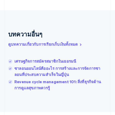
บราซิล
Português
English
บัลแกเรีย
English
เบลเยียม
Nederlands
Français
Deutsch
English
บทความอื่นๆ
โปรตุเกส
Português
English
ดูบทความเกี่ยวกับการเรียกเก็บเงินทั้งหมด
โปแลนด์
English
ฝรั่งเศส
Français
English
เศรษฐกิจการสมัครสมาชิกในเยอรมนี
ฟินแลนด์
ซาลอนออนไลน์คืออะไร การสร้างและการจัดการซา
English
Svenska
ลอนที่ประสบความสําเร็จในญี่ปุ่น
มอลตา
English
Revenue cycle management 101: สิ่งที่ธุรกิจด้าน
มาเลเซีย
การดูแลสุขภาพควรรู้
English
简体中文
เม็กซิโก
Español
English
ยิบรอลตาร์
English