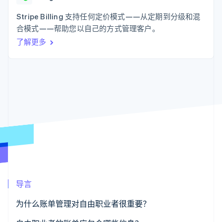
支付成功率优
Stripe Sigma
产品路线图
SaaS
化
自定义报告
Sessions 年度大会
Stripe Billing 支持任何定价模式——从定期到分级和混
Link
Data Pipeline
招聘
合模式——帮助您以自己的方式管理客户。
加速结账
数据同步
资讯中心
资源
了解更多
Stripe Press
按行业
应用集成
AI 企业
代码示例
更多
创作者经济
开发者博客
联系
Product roadmap
游戏
API 状态
了解未来规划
酒店、旅游与休闲
联系销售
保险
Radar
成为合作伙伴
媒体与娱乐
欺诈防范
非营利组织
Atlas
专业服务
初创企业注册
公共部门
零售
Climate
碳移除
导言
生态系统
为什么账单管理对自由职业者很重要？
合作伙伴
Stripe App Marketplace
Stripe Sessions 2026