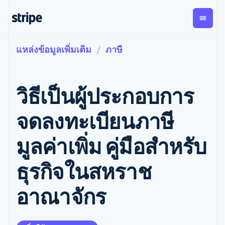
แหล่งข้อมูลเพิ่มเติม
ภาษี
ตามขั้น
เอกสารประกอบ
เรียนรู้
การชำระเงิน
รายรับ
การ
แพลตฟอ
จัดการ
และ
องค์กร
Stripe Docs
บล็อก
เงิน
มาร์เก็ต
Payments
Billing
ธุรกิจสตาร์ทอัพ
ข้อมูลอ้างอิงเกี่ยวกับ API
เรื่องราวจากลูกค้า
วิธีเป็นผู้ประกอบการ
การชำระเงิน
รายรับตาม
เพลส
ไลบรารีและ SDK
คู่มือ
ออนไลน์
แบบแผนล่วง
Stripe Apps
Global
Payment links
หน้า
Metronome
Payouts
Conne
จดลงทะเบียนภาษี
การชำร
ตามกรณีใช้งาน
การชำระเงิน
การเรียกเก็บ
เบิกจ่าย
เงินสำห
การสนับสนุน
แบบไม่ต้อง
เงินตามการ
ให้กับ
มูลค่าเพิ่ม คู่มือสําหรับ
แพลตฟอ
คู่มือ
การค้าแบบใช้เอเจนต์
เขียนโค้ด
Checkout
ใช้งาน
การชำระเงิน
บุคคลที่
อีคอมเมิร์ซ
รับการสนับสนุน
UI การชำระ
ตามรอบบิล
สาม
บริการทางการเงินที่ผสาน
รับการชำระเงินออนไลน์
แพ็กเกจการสนับสนุนที่ได้
การจัดการ
ธุรกิจในสหราช
เงินสำเร็จรูป
รวมในตัว
ติดตั้งใช้งานการชำระเงิน
รับการจัดการ
การชำระเงิน
Elements
การทำงานอัตโนมัติด้าน
สำเร็จรูป
บริการเฉพาะทาง
องค์ประกอบ UI
ตามรอบบิล
Invoicing
อาณาจักร
การเงิน
สร้างแพลตฟอร์มหรือ
ครั้งเดียวหรือ
ที่ยืดหยุ่น
ธุรกิจทั่วโลก
มาร์เก็ตเพลส
ตามแบบแผน
วิธีการชำระ
การชำระเงินในแอป
จัดการการชำระเงินตาม
เงิน
ล่วงหน้า
Tax
มาร์เก็ตเพลส
รอบบิล
เข้าถึงได้
คิดภาษีการ
บริษัท
การจัดการเงิน
เสนอการเรียกเก็บเงินตาม