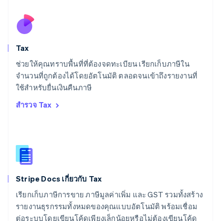
สเปน
Español
English
สโลวาเกีย
English
สโลวีเนีย
Tax
English
Italiano
สวิตเซอร์แลนด์
ช่วยให้คุณทราบพื้นที่ที่ต้องจดทะเบียน เรียกเก็บภาษีใน
Deutsch
Français
Italiano
English
จำนวนที่ถูกต้องได้โดยอัตโนมัติ ตลอดจนเข้าถึงรายงานที่
สวีเดน
ใช้สำหรับยื่นเงินคืนภาษี
Svenska
English
สหรัฐอเมริกา
สำรวจ Tax
English
Español
简体中文
สหรัฐอาหรับเอมิเรตส์
English
สหราชอาณาจักร
English
สาธารณรัฐเช็ก
English
Stripe Docs เกี่ยวกับ Tax
สิงคโปร์
English
简体中文
เรียกเก็บภาษีการขาย ภาษีมูลค่าเพิ่ม และ GST รวมทั้งสร้าง
ออสเตรเลีย
รายงานธุรกรรมทั้งหมดของคุณแบบอัตโนมัติ พร้อมเชื่อม
English
ต่อระบบโดยเขียนโค้ดเพียงเล็กน้อยหรือไม่ต้องเขียนโค้ด