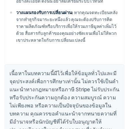
อย่างละเอียด ดังนั้น อย่าลืมเตรียมระบบไว้ทันที
วางแผนรองรับการเปลี่ยนผ่าน:
หากคุณจดทะเบียนหลัง
จากทําธุรกิจมาระยะหนึ่งแล้ว คุณจะต้องปรับการคิด
ราคาผลิตภัณฑ์หรือบริการเพื่อให้รวมภาษีมูลค่าเพิ่มไว้
ด้วย สื่อสารกับลูกค้าของคุณอย่างชัดเจนเพื่อไม่ให้พวก
เขาประหลาดใจกับการเปลี่ยนแปลงนี้
กรีซ
English
เขตบริหารพิเศษฮ่องกง ประเทศจีน
English
简体中文
แคนาดา
เนื้อหาในบทความนี้มีไว้เพื่อให้ข้อมูลทั่วไปและมี
English
Français
จุดประสงค์เพื่อการศึกษาเท่านั้น ไม่ควรใช้เป็นคํา
โครเอเชีย
แนะนําทางกฎหมายหรือภาษี Stripe ไม่รับประกัน
English
Italiano
จีนแผ่นดินใหญ่
หรือรับประกันความถูกต้อง ความสมบูรณ์ ความ
简体中文
English
ไม่เพียงพอ หรือความเป็นปัจจุบันของข้อมูลใน
ไซปรัส
บทความ คุณควรขอคําแนะนําจากทนายความที่
English
ญี่ปุ่น
มีอํานาจหรือนักบัญชีที่ได้รับใบอนุญาตให้
日本語
English