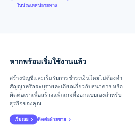
ฟินแลนด์
ในประเทศปลายทาง
English
Svenska
มอลตา
English
มาเลเซีย
English
简体中文
เม็กซิโก
Español
English
ยิบรอลตาร์
English
หากพร้อมเริ่มใช้งานแล้ว
เยอรมนี
Deutsch
English
โรมาเนีย
สร้างบัญชีและเริ่มรับการชำระเงินโดยไม่ต้องทำ
English
สัญญาหรือระบุรายละเอียดเกี่ยวกับธนาคาร หรือ
ลักเซมเบิร์ก
ติดต่อเราเพื่อสร้างแพ็กเกจที่ออกแบบเองสำหรับ
Français
Deutsch
English
ลัตเวีย
ธุรกิจของคุณ
English
ลิกเตนสไตน์
Deutsch
English
เริ่มเลย
ติดต่อฝ่ายขาย
ลิทัวเนีย
English