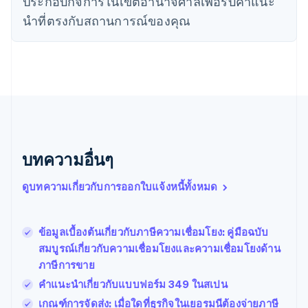
ประกอบกิจการในเขตอํานาจศาลเพื่อรับคําแนะ
เดนมาร์ก
English
นําที่ตรงกับสถานการณ์ของคุณ
ไทย
ไทย
English
นอร์เวย์
English
นิวซีแลนด์
English
เนเธอร์แลนด์
Nederlands
English
บราซิล
บทความอื่นๆ
Português
English
บัลแกเรีย
ดูบทความเกี่ยวกับการออกใบแจ้งหนี้ทั้งหมด
English
เบลเยียม
Nederlands
Français
Deutsch
English
โปรตุเกส
ข้อมูลเบื้องต้นเกี่ยวกับภาษีความเชื่อมโยง: คู่มือฉบับ
Português
English
สมบูรณ์เกี่ยวกับความเชื่อมโยงและความเชื่อมโยงด้าน
โปแลนด์
ภาษีการขาย
English
ฝรั่งเศส
คำแนะนำเกี่ยวกับแบบฟอร์ม 349 ในสเปน
Français
English
เกณฑ์การจัดส่ง: เมื่อใดที่ธุรกิจในเยอรมนีต้องจ่ายภาษี