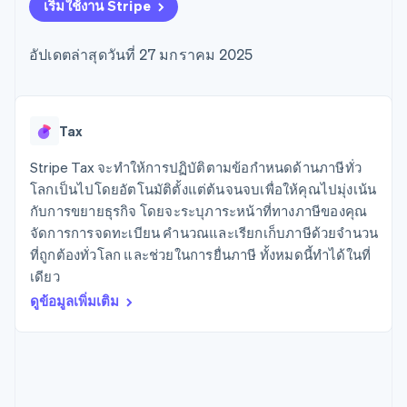
มากกว่า 125
ขายและ VAT
เริ่มใช้งาน Stripe
แพลตฟอร์ม
การใช้งาน
รายการ
Authorization
อัตโนมัติ
Revenue
แผนงานผลิตภัณฑ์
SaaS
ออกบัตรที่มีสเตเบิลคอยน์
Boost
Recognition
การประชุมประจำปีแบบ
รองรับอยู่
อัปเดตล่าสุดวันที่ 27 มกราคม 2025
ยกระดับการ
เซสชัน
จัดเตรียมและจัดการ
ระบบ
ยอมรับการ
ตำแหน่งงาน
บริการด้วยเอเจนต์
อัตโนมัติ
ชำระเงิน
Link
ห้องข่าว
ตามอุตสาหกรรม
การชำระเงินที่
สำหรับการ
Stripe
Stripe Press
Sigma
รวดเร็วขึ้น
ทำบัญชี
Tax
รายงานที่
บริษัท AI
แหล่งข้อมูล
ออกแบบเอง
แวดวงครีเอเตอร์
Stripe Tax จะทำให้การปฏิบัติตามข้อกำหนดด้านภาษีทั่ว
Data
เกม
การติดต่อ
โลกเป็นไปโดยอัตโนมัติตั้งแต่ต้นจนจบเพื่อให้คุณไปมุ่งเน้น
Pipeline
การบริการ การเดินทาง
การเชื่อมต่อการทำงาน
การซิงค์
และสันทนาการ
แอป
กับการขยายธุรกิจ โดยจะระบุภาระหน้าที่ทางภาษีของคุณ
ติดต่อฝ่ายขาย
ข้อมูล
ประกันภัย
ตัวอย่างโค้ด
สมัครเป็นพาร์ทเนอร์
จัดการการจดทะเบียน คำนวณและเรียกเก็บภาษีด้วยจำนวน
สื่อและความบันเทิง
บล็อกของนักพัฒนา
ที่ถูกต้องทั่วโลก และช่วยในการยื่นภาษี ทั้งหมดนี้ทำได้ในที่
องค์กรไม่แสวงผลกำไร
สถานะ API
บริการเฉพาะทาง
เดียว
ภาครัฐ
เพิ่มเติม
ดูข้อมูลเพิ่มเติม
ธุรกิจค้าปลีก
Product roadmap
ดูสิ่งที่กำลังจะมาถึง
Radar
ระบบนิเวศ
การป้องกันการฉ้อโกง
Atlas