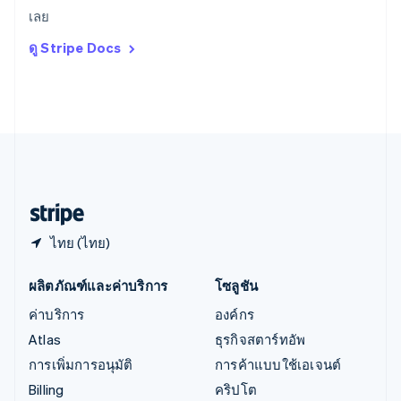
ออสเตรีย
เลย
Deutsch
English
อิตาลี
ดู Stripe Docs
Italiano
English
อินเดีย
English
เอสโตเนีย
English
ไอร์แลนด์
English
ฮังการี
English
ไทย (ไทย)
ผลิตภัณฑ์และค่าบริการ
โซลูชัน
ค่าบริการ
องค์กร
Atlas
ธุรกิจสตาร์ทอัพ
การเพิ่มการอนุมัติ
การค้าแบบใช้เอเจนต์
Billing
คริปโต