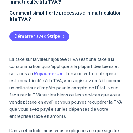
immatriculée à la TVA ?
Régime de comptabilité de trésorerie
Making Tax Digital (MTD)
Comment simplifier le processus d’immatriculation
Régime de comptabilité annuelle
à la TVA ?
Régimes de vente au détail
Démarrer avec Stripe
Régimes de marge
La taxe sur la valeur ajoutée (TVA) est une taxe à la
consommation qui s’applique à la plupart des biens et
services au
Royaume-Uni
. Lorsque votre entreprise
est immatriculée à la TVA, vous agissez en fait comme
un collecteur d’impôts pour le compte de l’État : vous
facturez la TVA sur les biens ou les services que vous
vendez (taxe en aval) et vous pouvez récupérer la TVA
que vous avez payée sur les dépenses de votre
entreprise (taxe en amont).
Dans cet article, nous vous expliquons ce que signifie