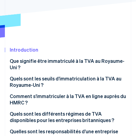
Découvrez les prochaines évolutions
Commerce en ligne
Radar
Prévention de la fraude
Écosystème
Atlas
Constitution de start-up
Partenaires
Climate
Stripe App Marketplace
Élimination du carbone
Introduction
Identity
Que signifie être immatriculé à la TVA au Royaume-
Vérification de l'identité
Uni ?
Quels sont les seuils d’immatriculation à la TVA au
Royaume-Uni ?
Comment s’immatriculer à la TVA en ligne auprès du
Stripe Sessions 2026
HMRC ?
Découvrez comment Stripe construit l’infrastructure écono
Regarder la vidéo
Quels sont les différents régimes de TVA
disponibles pour les entreprises britanniques ?
Régime forfaitaire
Quelles sont les responsabilités d’une entreprise