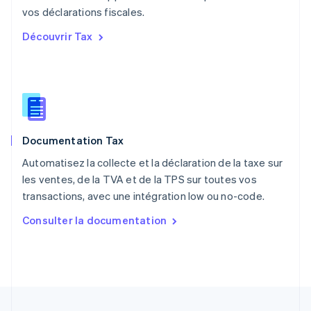
vos déclarations fiscales.
Pologne
English
Découvrir Tax
Portugal
Português
English
R.A.S. de Hong Kong, Chine
English
简体中文
République tchèque
English
Roumanie
Documentation Tax
English
Royaume-Uni
Automatisez la collecte et la déclaration de la taxe sur
English
les ventes, de la TVA et de la TPS sur toutes vos
Singapour
transactions, avec une intégration low ou no-code.
English
简体中文
Slovaquie
Consulter la documentation
English
Slovénie
English
Italiano
Suède
Svenska
English
Suisse
Deutsch
Français
Italiano
English