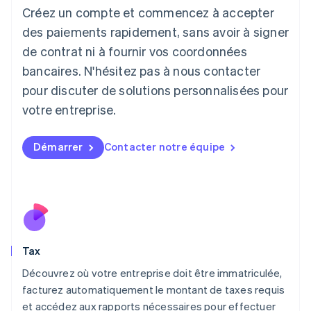
Créez un compte et commencez à accepter
Japon
日本語
English
des paiements rapidement, sans avoir à signer
Lettonie
de contrat ni à fournir vos coordonnées
English
bancaires. N'hésitez pas à nous contacter
Liechtenstein
pour discuter de solutions personnalisées pour
Deutsch
English
Lituanie
votre entreprise.
English
Luxembourg
Français
Deutsch
English
Démarrer
Contacter notre équipe
Malaisie
English
简体中文
Malte
English
Mexique
Español
English
Norvège
Tax
English
Nouvelle-Zélande
Découvrez où votre entreprise doit être immatriculée,
English
facturez automatiquement le montant de taxes requis
Pays-Bas
et accédez aux rapports nécessaires pour effectuer
Nederlands
English