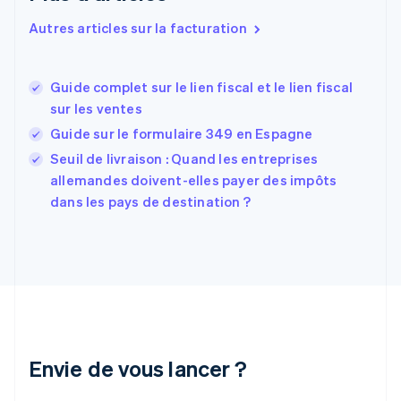
Espagne
Autres articles sur la facturation
Español
English
Estonie
English
Guide complet sur le lien fiscal et le lien fiscal
États-Unis
sur les ventes
English
Español
简体中文
Finlande
Guide sur le formulaire 349 en Espagne
English
Svenska
Seuil de livraison : Quand les entreprises
France
allemandes doivent-elles payer des impôts
Français
English
dans les pays de destination ?
Gibraltar
English
Grèce
English
Hongrie
English
Inde
English
Irlande
Envie de vous lancer ?
English
Italie
Italiano
English