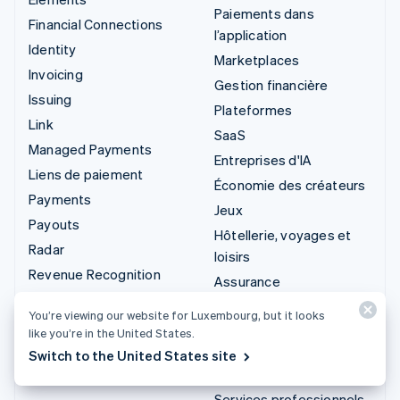
Paiements dans
Financial Connections
l’application
Identity
Marketplaces
Invoicing
Gestion financière
Issuing
Plateformes
Link
SaaS
Managed Payments
Entreprises d'IA
Liens de paiement
Économie des créateurs
Payments
Jeux
Payouts
Hôtellerie, voyages et
Radar
loisirs
Revenue Recognition
Assurance
Stripe Sigma
Médias et
You’re viewing our website for Luxembourg, but it looks
Stripe Tax
divertissements
like you’re in the United States.
Terminal
Organisations à but non
Switch to the United States site
Treasury
lucratif
Services professionnels