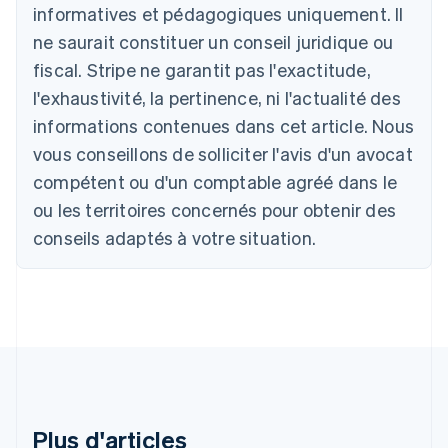
Deutsch
English
informatives et pédagogiques uniquement. Il
Australie
ne saurait constituer un conseil juridique ou
English
Autriche
fiscal. Stripe ne garantit pas l'exactitude,
Deutsch
English
l'exhaustivité, la pertinence, ni l'actualité des
Belgique
informations contenues dans cet article. Nous
Nederlands
Français
Deutsch
English
Brésil
vous conseillons de solliciter l'avis d'un avocat
Português
English
compétent ou d'un comptable agréé dans le
Bulgarie
ou les territoires concernés pour obtenir des
English
Canada
conseils adaptés à votre situation.
English
Français
Chine continentale
简体中文
English
Chypre
English
Croatie
English
Italiano
Danemark
English
Émirats arabes unis
Plus d'articles
English