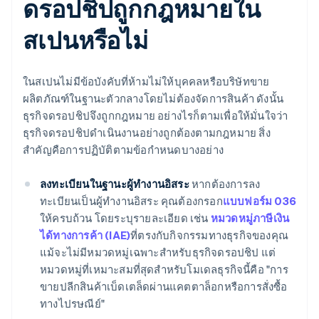
ดรอปชิปถูกกฎหมายใน
สเปนหรือไม่
ในสเปนไม่มีข้อบังคับที่ห้ามไม่ให้บุคคลหรือบริษัทขาย
ผลิตภัณฑ์ในฐานะตัวกลางโดยไม่ต้องจัดการสินค้า ดังนั้น
ธุรกิจดรอปชิปจึงถูกกฎหมาย อย่างไรก็ตามเพื่อให้มั่นใจว่า
ธุรกิจดรอปชิปดําเนินงานอย่างถูกต้องตามกฎหมาย สิ่ง
สําคัญคือการปฏิบัติตามข้อกําหนดบางอย่าง
ลงทะเบียนในฐานะผู้ทํางานอิสระ
หากต้องการลง
ทะเบียนเป็นผู้ทํางานอิสระ คุณต้องกรอก
แบบฟอร์ม 036
ให้ครบถ้วน โดยระบุรายละเอียด เช่น
หมวดหมู่ภาษีเงิน
ได้ทางการค้า (IAE)
ที่ตรงกับกิจกรรมทางธุรกิจของคุณ
แม้จะไม่มีหมวดหมู่เฉพาะสําหรับธุรกิจดรอปชิป แต่
หมวดหมู่ที่เหมาะสมที่สุดสําหรับโมเดลธุรกิจนี้คือ "การ
ขายปลีกสินค้าเบ็ดเตล็ดผ่านแคตตาล็อกหรือการสั่งซื้อ
ทางไปรษณีย์"