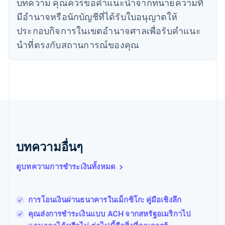
บทความ คุณควรขอคําแนะนําจากทนายความที่
ไทย
English
นอร์เวย์
มีอํานาจหรือนักบัญชีที่ได้รับใบอนุญาตให้
English
ประกอบกิจการในเขตอํานาจศาลเพื่อรับคําแนะ
นิวซีแลนด์
English
นําที่ตรงกับสถานการณ์ของคุณ
เนเธอร์แลนด์
Nederlands
English
บราซิล
Português
English
บัลแกเรีย
English
เบลเยียม
Nederlands
Français
Deutsch
English
โปรตุเกส
บทความอื่นๆ
Português
English
โปแลนด์
ดูบทความการชำระเงินทั้งหมด
English
ฝรั่งเศส
Français
English
ฟินแลนด์
การโอนเงินผ่านธนาคารในเม็กซิโก: คู่มือเชิงลึก
English
Svenska
คุณส่งการชําระเงินแบบ ACH จากสหรัฐอเมริกาไป
มอลตา