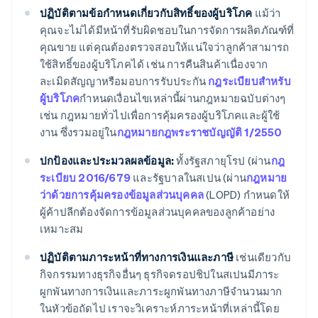
ปฏิบัติตามข้อกําหนดเกี่ยวกับสิทธิ์ของผู้บริโภค
แม้ว่า
คุณจะไม่ได้มีหน้าที่รับผิดชอบในการจัดการผลิตภัณฑ์ที่
คุณขาย แต่คุณต้องตรวจสอบให้แน่ใจว่าลูกค้าสามารถ
ใช้สิทธิ์ของผู้บริโภคได้ เช่น การคืนสินค้าเนื่องจาก
ละเมิดสัญญาหรือมอบการรับประกัน
กฎระเบียบสําหรับ
ผู้บริโภค
กําหนดเงื่อนไขเหล่านี้ผ่านกฎหมายฉบับต่างๆ
เช่น กฎหมายทั่วไปเพื่อการคุ้มครองผู้บริโภคและผู้ใช้
งาน ซึ่งรวมอยู่ใน
กฎหมายกฎพระราชบัญญัติ 1/2550
ปกป้องและประมวลผลข้อมูล:
ทั้งรัฐสภายุโรป (ผ่าน
กฎ
ระเบียบ 2016/679
และรัฐบาลในสเปน (ผ่าน
กฎหมาย
ว่าด้วยการคุ้มครองข้อมูลส่วนบุคคล
(LOPD) กําหนดให้
ผู้ค้าปลีกต้องจัดการข้อมูลส่วนบุคคลของลูกค้าอย่าง
เหมาะสม
ปฏิบัติตามภาระหน้าที่ทางการเงินและภาษี
เช่นเดียวกับ
กิจกรรมทางธุรกิจอื่นๆ ธุรกิจดรอปชิปในสเปนมีภาระ
ผูกพันทางการเงินและภาระผูกพันทางภาษีจำนวนมาก
ในหัวข้อถัดไป เราจะวิเคราะห์ภาระหน้าที่เหล่านี้โดย