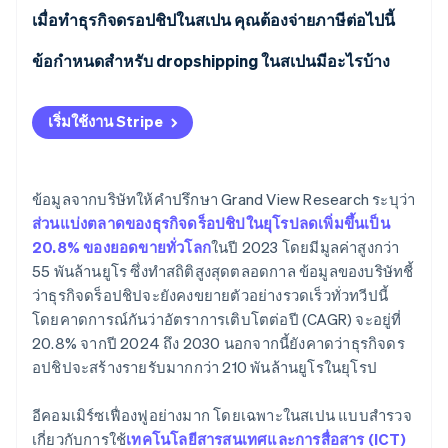
พาร์ทเนอร์
การก่อตั้งบริษัทสตาร์ทอัพ
เมื่อทำธุรกิจดรอปชิปในสเปน คุณต้องจ่ายภาษีต่อไปนี้
Stripe App Marketplace
Climate
ภาษีมูลค่าเพิ่ม
ข้อกําหนดสําหรับ dropshipping ในสเปนมีอะไรบ้าง
การขจัดคาร์บอน
IRPF
เริ่มใช้งาน Stripe
ภาษีเงินได้นิติบุคคล (IS)
Stripe Sessions 2026
ข้อมูลจากบริษัทให้คําปรึกษา Grand View Research ระบุว่า
ดูว่า Stripe กำลังสร้างโครงสร้างพื้นฐานระบบเศรษฐกิจสำหรับ
AI อย่างไร
ส่วนแบ่งตลาดของธุรกิจดร็อปชิปในยุโรปลดเพิ่มขึ้นเป็น
รับชมเลย
20.8% ของยอดขายทั่วโลก
ในปี 2023 โดยมีมูลค่าสูงกว่า
55 พันล้านยูโร ซึ่งทำสถิติสูงสุดตลอดกาล ข้อมูลของบริษัทชี้
ว่าธุรกิจดร็อปชิปจะยังคงขยายตัวอย่างรวดเร็วทั่วทวีปนี้
โดยคาดการณ์กันว่าอัตราการเติบโตต่อปี (CAGR) จะอยู่ที่
20.8% จากปี 2024 ถึง 2030 นอกจากนี้ยังคาดว่าธุรกิจดร
อปชิปจะสร้างรายรับมากกว่า 210 พันล้านยูโรในยุโรป
อีคอมเมิร์ซเฟื่องฟูอย่างมาก โดยเฉพาะในสเปน แบบสํารวจ
เกี่ยวกับการใช้
เทคโนโลยีสารสนเทศและการสื่อสาร (ICT)