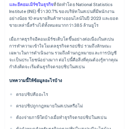
และอีคอมเมิร์ซในธุรกิจ
ที่จัดทำโดย National Statistics
Institute (INE) ชี้ว่า 30.7% ของบริษัทในสเปนที่มีพนักงาน
อย่างน้อย 10 คนขายสินค้าทางออนไลน์ในปี 2023 และยอด
ขายเหล่านี้สร้างได้ทั้งหมดมากกว่า 385 ล้านยูโร
เมื่อภาคธุรกิจอีคอมเมิร์ซเติบโตขึ้นอย่างต่อเนื่องในสเปน
การทำความเข้าใจโมเดลธุรกิจดรอปชิป รวมถึงลักษณะ
เฉพาะในการดำเนินงาน รวมถึงด้านกฎหมายและการบัญชี
จะเป็นประโยชน์อย่างมาก ต่อไปนี้คือสิ่งที่คุณต้องรู้หากคุณ
กําลังคิดจะเริ่มต้นธุรกิจดรอปชิปในสเปน
บทความนี้ให้ข้อมูลอะไรบ้าง
ดรอปชิปคืออะไร
ดรอปชิปถูกกฎหมายในสเปนหรือไม่
ต้องจ่ายภาษีใดบ้างเมื่อทำธุรกิจดรอปชิปในสเปน
ข้อกําหนดสําหรับธุรกิจดรอปชิปในสเปนมีอะไรบ้าง