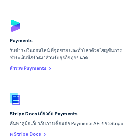
English
สโลวีเนีย
English
Italiano
สวิตเซอร์แลนด์
Deutsch
Français
Italiano
English
สวีเดน
Svenska
English
Payments
สหรัฐอเมริกา
English
Español
简体中文
รับชำระเงินออนไลน์ ที่จุดขาย และทั่วโลกด้วยโซลูชันการ
สหรัฐอาหรับเอมิเรตส์
ชำระเงินที่สร้างมาสำหรับธุรกิจทุกขนาด
English
สำรวจ Payments
สหราชอาณาจักร
English
สาธารณรัฐเช็ก
English
สิงคโปร์
English
简体中文
ออสเตรเลีย
English
Stripe Docs เกี่ยวกับ Payments
ออสเตรีย
ค้นหาคู่มือเกี่ยวกับการเชื่อมต่อ Payments API ของ Stripe
Deutsch
English
อิตาลี
ดู Stripe Docs