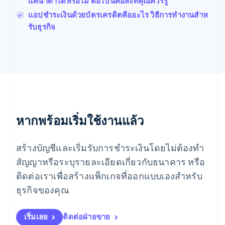
แคนาดาได้หรือไม่ ต่อไปนี้คือสิ่งที่คุณควรรู้
English
มาเลเซีย
แอปชำระเงินด้วยบัตรเครดิตคืออะไร วิธีการทํางานสําห
English
简体中文
รับธุรกิจ
เม็กซิโก
Español
English
ยิบรอลตาร์
English
เยอรมนี
Deutsch
English
โรมาเนีย
English
ลักเซมเบิร์ก
หากพร้อมเริ่มใช้งานแล้ว
Français
Deutsch
English
ลัตเวีย
สร้างบัญชีและเริ่มรับการชำระเงินโดยไม่ต้องทำ
English
ลิกเตนสไตน์
สัญญาหรือระบุรายละเอียดเกี่ยวกับธนาคาร หรือ
Deutsch
English
ติดต่อเราเพื่อสร้างแพ็กเกจที่ออกแบบเองสำหรับ
ลิทัวเนีย
English
ธุรกิจของคุณ
สเปน
Español
English
สโลวาเกีย
เริ่มเลย
ติดต่อฝ่ายขาย