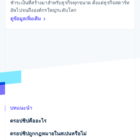
มากกว่า 125
ขายและ VAT
ชำระเงินที่สร้างมาสำหรับธุรกิจทุกขนาด ตั้งแต่ธุรกิจสตาร์ท
แพลตฟอร์ม
การใช้งาน
รายการ
Authorization
อัตโนมัติ
Revenue
แผนงานผลิตภัณฑ์
อัพไปจนถึงองค์กรใหญ่ระดับโลก
SaaS
ออกบัตรที่มีสเตเบิลคอยน์
Boost
Recognition
การประชุมประจำปีแบบ
รองรับอยู่
ดูข้อมูลเพิ่มเติม
ยกระดับการ
เซสชัน
จัดเตรียมและจัดการ
ระบบ
ยอมรับการ
ตำแหน่งงาน
บริการด้วยเอเจนต์
อัตโนมัติ
ชำระเงิน
Link
ห้องข่าว
ตามอุตสาหกรรม
การชำระเงินที่
สำหรับการ
Stripe
Stripe Press
Sigma
รวดเร็วขึ้น
ทำบัญชี
รายงานที่
บริษัท AI
แหล่งข้อมูล
ออกแบบเอง
แวดวงครีเอเตอร์
Data
เกม
การติดต่อ
Pipeline
การบริการ การเดินทาง
การเชื่อมต่อการทำงาน
การซิงค์
และสันทนาการ
แอป
ติดต่อฝ่ายขาย
ข้อมูล
ประกันภัย
ตัวอย่างโค้ด
สมัครเป็นพาร์ทเนอร์
สื่อและความบันเทิง
บล็อกของนักพัฒนา
องค์กรไม่แสวงผลกำไร
สถานะ API
บริการเฉพาะทาง
ภาครัฐ
เพิ่มเติม
ธุรกิจค้าปลีก
บทแนะนำ
Product roadmap
ดูสิ่งที่กำลังจะมาถึง
ดรอปชิปคืออะไร
Radar
ระบบนิเวศ
การป้องกันการฉ้อโกง
ดรอปชิปถูกกฎหมายในสเปนหรือไม่
Atlas