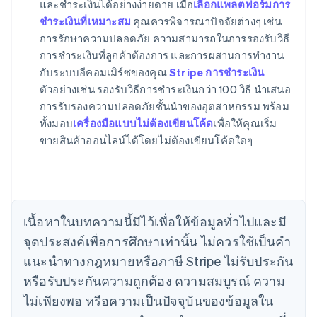
และชําระเงินได้อย่างง่ายดาย เมื่อ
เลือกแพลตฟอร์มการ
ชําระเงินที่เหมาะสม
คุณควรพิจารณาปัจจัยต่างๆ เช่น
การรักษาความปลอดภัย ความสามารถในการรองรับวิธี
การชําระเงินที่ลูกค้าต้องการ และการผสานการทํางาน
กับระบบอีคอมเมิร์ซของคุณ
Stripe การชําระเงิน
กรีซ
ตัวอย่างเช่น รองรับวิธีการชําระเงินกว่า 100 วิธี นําเสนอ
English
เขตบริหารพิเศษฮ่องกง ประเทศจีน
การรับรองความปลอดภัยชั้นนําของอุตสาหกรรม พร้อม
English
简体中文
ทั้งมอบ
เครื่องมือแบบไม่ต้องเขียนโค้ด
เพื่อให้คุณเริ่ม
แคนาดา
ขายสินค้าออนไลน์ได้โดยไม่ต้องเขียนโค้ดใดๆ
English
Français
โครเอเชีย
English
Italiano
จีนแผ่นดินใหญ่
简体中文
English
ไซปรัส
เนื้อหาในบทความนี้มีไว้เพื่อให้ข้อมูลทั่วไปและมี
English
จุดประสงค์เพื่อการศึกษาเท่านั้น ไม่ควรใช้เป็นคํา
ญี่ปุ่น
แนะนําทางกฎหมายหรือภาษี Stripe ไม่รับประกัน
日本語
English
เดนมาร์ก
หรือรับประกันความถูกต้อง ความสมบูรณ์ ความ
English
ไม่เพียงพอ หรือความเป็นปัจจุบันของข้อมูลใน
ไทย