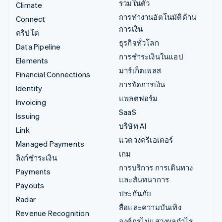
รวมในตัว
Climate
การทำงานอัตโนมัติด้าน
Connect
การเงิน
คริปโต
ธุรกิจทั่วโลก
Data Pipeline
การชำระเงินในแอป
Elements
มาร์เก็ตเพลส
Financial Connections
การจัดการเงิน
Identity
แพลตฟอร์ม
Invoicing
SaaS
Issuing
บริษัท AI
Link
แวดวงครีเอเตอร์
Managed Payments
เกม
ลิงก์ชำระเงิน
การบริการ การเดินทาง
Payments
และสันทนาการ
Payouts
ประกันภัย
Radar
สื่อและความบันเทิง
Revenue Recognition
องค์กรไม่แสวงผลกำไร