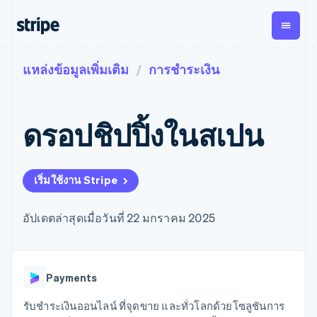
แหล่งข้อมูลเพิ่มเติม
การชำระเงิน
ตามขั้น
เอกสารประกอบ
เรียนรู้
การชำระเงิน
รายรับ
การ
แพลตฟอ
จัดการ
และ
องค์กร
Stripe Docs
บล็อก
เงิน
มาร์เก็ต
Payments
Billing
ธุรกิจสตาร์ทอัพ
ข้อมูลอ้างอิงเกี่ยวกับ API
เรื่องราวจากลูกค้า
ดรอปชิปปิ้งในสเปน
การชำระเงิน
รายรับตาม
เพลส
ไลบรารีและ SDK
คู่มือ
ออนไลน์
แบบแผนล่วง
Stripe Apps
Global
Payment links
หน้า
Metronome
Payouts
Conne
การชำร
ตามกรณีใช้งาน
การชำระเงิน
การเรียกเก็บ
เบิกจ่าย
เริ่มใช้งาน Stripe
เงินสำห
การสนับสนุน
แบบไม่ต้อง
เงินตามการ
ให้กับ
แพลตฟอ
คู่มือ
การค้าแบบใช้เอเจนต์
เขียนโค้ด
Checkout
ใช้งาน
การชำระเงิน
บุคคลที่
อีคอมเมิร์ซ
รับการสนับสนุน
UI การชำระ
ตามรอบบิล
อัปเดตล่าสุดเมื่อวันที่ 22 มกราคม 2025
สาม
บริการทางการเงินที่ผสาน
รับการชำระเงินออนไลน์
แพ็กเกจการสนับสนุนที่ได้
การจัดการ
เงินสำเร็จรูป
รวมในตัว
ติดตั้งใช้งานการชำระเงิน
รับการจัดการ
การชำระเงิน
Elements
การทำงานอัตโนมัติด้าน
สำเร็จรูป
บริการเฉพาะทาง
องค์ประกอบ UI
ตามรอบบิล
Invoicing
การเงิน
สร้างแพลตฟอร์มหรือ
ครั้งเดียวหรือ
ที่ยืดหยุ่น
ธุรกิจทั่วโลก
มาร์เก็ตเพลส
Payments
ตามแบบแผน
วิธีการชำระ
การชำระเงินในแอป
จัดการการชำระเงินตาม
เงิน
ล่วงหน้า
Tax
มาร์เก็ตเพลส
รอบบิล
รับชำระเงินออนไลน์ ที่จุดขาย และทั่วโลกด้วยโซลูชันการ
เข้าถึงได้
คิดภาษีการ
บริษัท
การจัดการเงิน
เสนอการเรียกเก็บเงินตาม