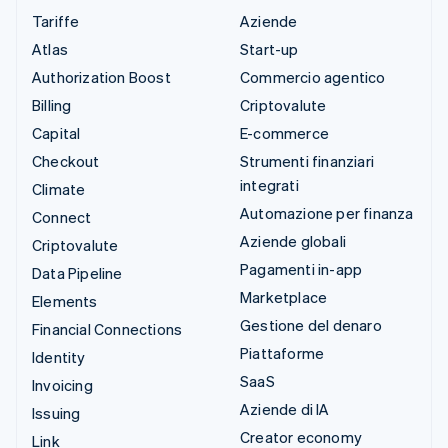
Tariffe
Aziende
Atlas
Start-up
Authorization Boost
Commercio agentico
Billing
Criptovalute
Capital
E-commerce
Checkout
Strumenti finanziari
integrati
Climate
Automazione per finanza
Connect
Aziende globali
Criptovalute
Pagamenti in-app
Data Pipeline
Marketplace
Elements
Gestione del denaro
Financial Connections
Piattaforme
Identity
SaaS
Invoicing
Aziende di IA
Issuing
Creator economy
Link