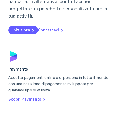
Malta
bancarie. In alternativa, contattaci per
English
progettare un pacchetto personalizzato per la
Messico
tua attività.
Español
English
Norvegia
English
Inizia ora
Contattaci
Nuova Zelanda
English
Paesi Bassi
Nederlands
English
Polonia
English
Portogallo
Português
English
Payments
RAS di Hong Kong, Cina
Accetta pagamenti online e di persona in tutto il mondo
English
简体中文
con una soluzione di pagamento sviluppata per
Regno Unito
English
qualsiasi tipo di attività.
Repubblica Ceca
Scopri Payments
English
Romania
English