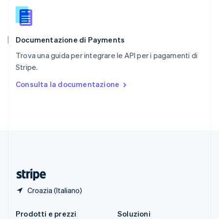
Singapore
English
简体中文
Slovacchia
English
Documentazione di Payments
Slovenia
English
Italiano
Trova una guida per integrare le API per i pagamenti di
Spagna
Stripe.
Español
English
Stati Uniti
Consulta la documentazione
English
Español
简体中文
Svezia
Svenska
English
Svizzera
Deutsch
Français
Italiano
English
Thailandia
ไทย
English
Ungheria
English
Croazia (Italiano)
Prodotti e prezzi
Soluzioni