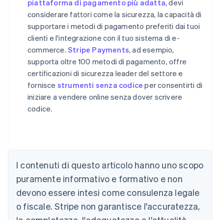
piattaforma di pagamento più adatta
, devi
considerare fattori come la sicurezza, la capacità di
supportare i metodi di pagamento preferiti dai tuoi
clienti e l'integrazione con il tuo sistema di e-
commerce.
Stripe Payments
, ad esempio,
supporta oltre 100 metodi di pagamento, offre
certificazioni di sicurezza leader del settore e
fornisce
strumenti senza codice
per consentirti di
iniziare a vendere online senza dover scrivere
codice.
Australia
English
Austria
I contenuti di questo articolo hanno uno scopo
Deutsch
English
puramente informativo e formativo e non
Belgio
devono essere intesi come consulenza legale
Nederlands
Français
Deutsch
English
Brasile
o fiscale. Stripe non garantisce l'accuratezza,
Português
English
la completezza, l'adeguatezza o l'attualità