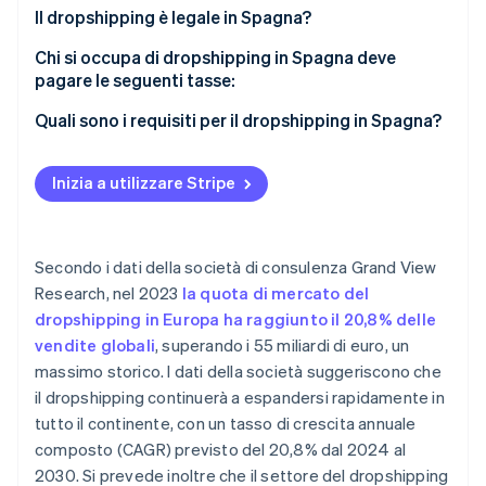
Scopri cosa ti aspetta
Il dropshipping è legale in Spagna?
Radar
Ecosistema
Chi si occupa di dropshipping in Spagna deve
Prevenzione delle frodi
pagare le seguenti tasse:
Partner
Atlas
Stripe App Marketplace
IVA
Quali sono i requisiti per il dropshipping in Spagna?
Costituzione di start-up
Climate
IRPF
Rimozione del carbonio
Inizia a utilizzare Stripe
Imposta sul reddito delle società (IS)
Identity
Verifica online dell'identità
Secondo i dati della società di consulenza Grand View
Research, nel 2023
la quota di mercato del
dropshipping in Europa ha raggiunto il 20,8% delle
vendite globali
, superando i 55 miliardi di euro, un
Stripe Sessions 2026
massimo storico. I dati della società suggeriscono che
Scopri come Stripe sta costruendo l'infrastruttura economi
Guarda ora
il dropshipping continuerà a espandersi rapidamente in
tutto il continente, con un tasso di crescita annuale
composto (CAGR) previsto del 20,8% dal 2024 al
2030. Si prevede inoltre che il settore del dropshipping