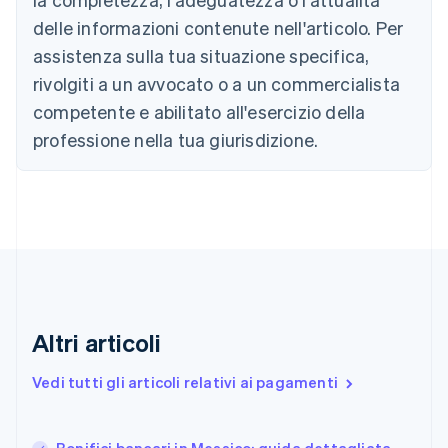
Bulgaria
English
delle informazioni contenute nell'articolo. Per
Canada
assistenza sulla tua situazione specifica,
English
Français
Cina continentale
rivolgiti a un avvocato o a un commercialista
简体中文
English
competente e abilitato all'esercizio della
Cipro
professione nella tua giurisdizione.
English
Croazia
English
Italiano
Danimarca
English
Emirati Arabi Uniti
English
Estonia
English
Finlandia
Altri articoli
English
Svenska
Francia
Vedi tutti gli articoli relativi ai pagamenti
Français
English
Germania
Deutsch
English
Bonifici bancari in Messico: guida dettagliata