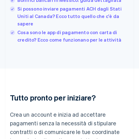
Giappone
日本語
English
Si possono inviare pagamenti ACH dagli Stati
Gibilterra
Uniti al Canada? Ecco tutto quello che c'è da
English
sapere
Grecia
English
Cosa sono le app di pagamento con carta di
India
credito? Ecco come funzionano per le attività
English
Irlanda
English
Italia
Italiano
English
Lettonia
English
Liechtenstein
Deutsch
English
Tutto pronto per iniziare?
Lituania
English
Crea un account e inizia ad accettare
Lussemburgo
Français
Deutsch
English
pagamenti senza la necessità di stipulare
Malaysia
contratti o di comunicare le tue coordinate
English
简体中文