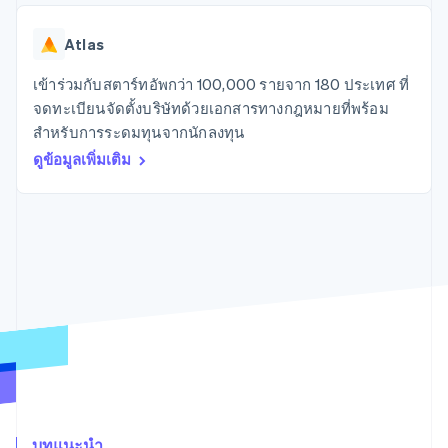
มากกว่า 125
ขายและ VAT
แพลตฟอร์ม
การใช้งาน
รายการ
Authorization
อัตโนมัติ
Revenue
แผนงานผลิตภัณฑ์
SaaS
ออกบัตรที่มีสเตเบิลคอยน์
Boost
Recognition
Atlas
การประชุมประจำปีแบบ
รองรับอยู่
ยกระดับการ
เซสชัน
จัดเตรียมและจัดการ
ระบบ
ยอมรับการ
เข้าร่วมกับสตาร์ทอัพกว่า 100,000 รายจาก 180 ประเทศ ที่
ตำแหน่งงาน
บริการด้วยเอเจนต์
อัตโนมัติ
ชำระเงิน
Link
ห้องข่าว
จดทะเบียนจัดตั้งบริษัทด้วยเอกสารทางกฎหมายที่พร้อม
ตามอุตสาหกรรม
การชำระเงินที่
สำหรับการ
Stripe
Stripe Press
สำหรับการระดมทุนจากนักลงทุน
Sigma
รวดเร็วขึ้น
ทำบัญชี
รายงานที่
บริษัท AI
ดูข้อมูลเพิ่มเติม
แหล่งข้อมูล
ออกแบบเอง
แวดวงครีเอเตอร์
Data
เกม
การติดต่อ
Pipeline
การบริการ การเดินทาง
การเชื่อมต่อการทำงาน
การซิงค์
และสันทนาการ
แอป
ติดต่อฝ่ายขาย
ข้อมูล
ประกันภัย
ตัวอย่างโค้ด
สมัครเป็นพาร์ทเนอร์
สื่อและความบันเทิง
บล็อกของนักพัฒนา
องค์กรไม่แสวงผลกำไร
สถานะ API
บริการเฉพาะทาง
ภาครัฐ
เพิ่มเติม
ธุรกิจค้าปลีก
Product roadmap
ดูสิ่งที่กำลังจะมาถึง
Radar
ระบบนิเวศ
การป้องกันการฉ้อโกง
บทแนะนำ
Atlas