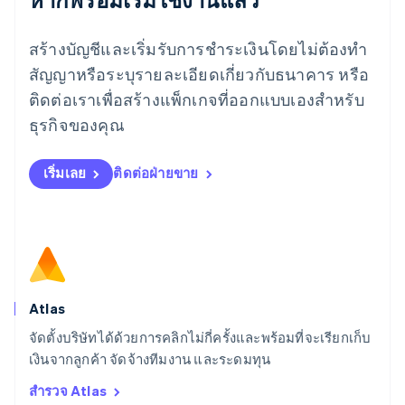
ลักเซมเบิร์ก
Français
Deutsch
English
สร้างบัญชีและเริ่มรับการชำระเงินโดยไม่ต้องทำ
ลัตเวีย
English
สัญญาหรือระบุรายละเอียดเกี่ยวกับธนาคาร หรือ
ลิกเตนสไตน์
ติดต่อเราเพื่อสร้างแพ็กเกจที่ออกแบบเองสำหรับ
Deutsch
English
ลิทัวเนีย
ธุรกิจของคุณ
English
สเปน
เริ่มเลย
ติดต่อฝ่ายขาย
Español
English
สโลวาเกีย
English
สโลวีเนีย
English
Italiano
สวิตเซอร์แลนด์
Deutsch
Français
Italiano
English
สวีเดน
Atlas
Svenska
English
จัดตั้งบริษัทได้ด้วยการคลิกไม่กี่ครั้งและพร้อมที่จะเรียกเก็บ
สหรัฐอเมริกา
English
Español
简体中文
เงินจากลูกค้า จัดจ้างทีมงาน และระดมทุน
สหรัฐอาหรับเอมิเรตส์
สำรวจ Atlas
English