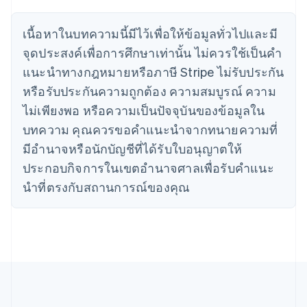
โครเอเชีย
English
Italiano
เนื้อหาในบทความนี้มีไว้เพื่อให้ข้อมูลทั่วไปและมี
จีนแผ่นดินใหญ่
จุดประสงค์เพื่อการศึกษาเท่านั้น ไม่ควรใช้เป็นคํา
简体中文
English
ไซปรัส
แนะนําทางกฎหมายหรือภาษี Stripe ไม่รับประกัน
English
หรือรับประกันความถูกต้อง ความสมบูรณ์ ความ
ญี่ปุ่น
日本語
English
ไม่เพียงพอ หรือความเป็นปัจจุบันของข้อมูลใน
เดนมาร์ก
บทความ คุณควรขอคําแนะนําจากทนายความที่
English
ไทย
มีอํานาจหรือนักบัญชีที่ได้รับใบอนุญาตให้
ไทย
English
ประกอบกิจการในเขตอํานาจศาลเพื่อรับคําแนะ
นอร์เวย์
นําที่ตรงกับสถานการณ์ของคุณ
English
นิวซีแลนด์
English
เนเธอร์แลนด์
Nederlands
English
บราซิล
Português
English
บัลแกเรีย
English