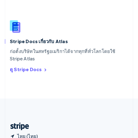
สหราชอาณาจักร
English
สาธารณรัฐเช็ก
English
สิงคโปร์
English
简体中文
Stripe Docs เกี่ยวกับ Atlas
ออสเตรเลีย
English
ก่อตั้งบริษัทในสหรัฐอเมริกาได้จากทุกที่ทั่วโลกโดยใช้
ออสเตรีย
Stripe Atlas
Deutsch
English
อิตาลี
ดู Stripe Docs
Italiano
English
อินเดีย
English
เอสโตเนีย
English
ไอร์แลนด์
English
ฮังการี
English
ไทย (ไทย)