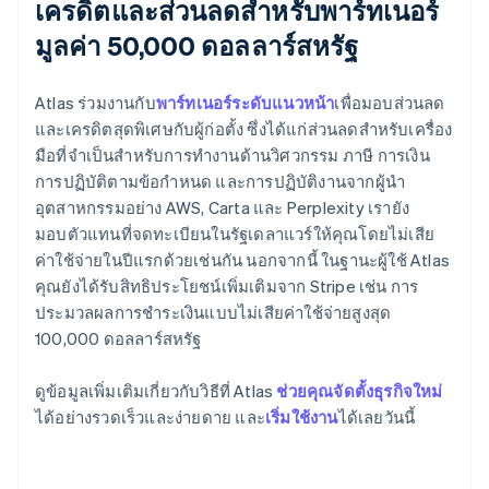
เครดิตและส่วนลดสำหรับพาร์ทเนอร์
มูลค่า 50,000 ดอลลาร์สหรัฐ
Atlas ร่วมงานกับ
พาร์ทเนอร์ระดับแนวหน้า
เพื่อมอบส่วนลด
และเครดิตสุดพิเศษกับผู้ก่อตั้ง ซึ่งได้แก่ส่วนลดสำหรับเครื่อง
มือที่จำเป็นสำหรับการทำงานด้านวิศวกรรม ภาษี การเงิน
การปฏิบัติตามข้อกำหนด และการปฏิบัติงานจากผู้นำ
อุตสาหกรรมอย่าง AWS, Carta และ Perplexity เรายัง
มอบตัวแทนที่จดทะเบียนในรัฐเดลาแวร์ให้คุณโดยไม่เสีย
ค่าใช้จ่ายในปีแรกด้วยเช่นกัน นอกจากนี้ ในฐานะผู้ใช้ Atlas
คุณยังได้รับสิทธิประโยชน์เพิ่มเติมจาก Stripe เช่น การ
ประมวลผลการชำระเงินแบบไม่เสียค่าใช้จ่ายสูงสุด
100,000 ดอลลาร์สหรัฐ
กรีซ
ดูข้อมูลเพิ่มเติมเกี่ยวกับวิธีที่ Atlas
ช่วยคุณจัดตั้งธุรกิจใหม่
English
เขตบริหารพิเศษฮ่องกง ประเทศจีน
ได้อย่างรวดเร็วและง่ายดาย และ
เริ่มใช้งาน
ได้เลยวันนี้
English
简体中文
แคนาดา
English
Français