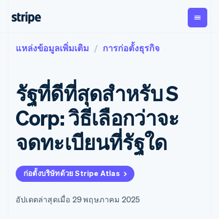
แหล่งข้อมูลเพิ่มเติม
การก่อตั้งธุรกิจ
ตามขั้น
เอกสารประกอบ
เรียนรู้
การชำระเงิน
รายรับ
การ
แพลตฟอ
จัดการ
และ
องค์กร
Stripe Docs
บล็อก
เงิน
มาร์เก็ต
Payments
Billing
ธุรกิจสตาร์ทอัพ
ข้อมูลอ้างอิงเกี่ยวกับ API
เรื่องราวจากลูกค้า
รัฐที่ดีที่สุดสำหรับ S
การชำระเงิน
รายรับตาม
เพลส
ไลบรารีและ SDK
คู่มือ
ออนไลน์
แบบแผนล่วง
Stripe Apps
Global
Payment links
หน้า
Metronome
Payouts
Conne
Corp: วิธีเลือกว่าจะ
การชำร
ตามกรณีใช้งาน
การชำระเงิน
การเรียกเก็บ
เบิกจ่าย
เงินสำห
การสนับสนุน
แบบไม่ต้อง
เงินตามการ
ให้กับ
จดทะเบียนที่รัฐใด
แพลตฟอ
คู่มือ
การค้าแบบใช้เอเจนต์
เขียนโค้ด
Checkout
ใช้งาน
การชำระเงิน
บุคคลที่
อีคอมเมิร์ซ
รับการสนับสนุน
UI การชำระ
ตามรอบบิล
สาม
บริการทางการเงินที่ผสาน
รับการชำระเงินออนไลน์
แพ็กเกจการสนับสนุนที่ได้
การจัดการ
เงินสำเร็จรูป
รวมในตัว
ติดตั้งใช้งานการชำระเงิน
รับการจัดการ
การชำระเงิน
Elements
ก่อตั้งบริษัทด้วย Stripe Atlas
การทำงานอัตโนมัติด้าน
สำเร็จรูป
บริการเฉพาะทาง
องค์ประกอบ UI
ตามรอบบิล
Invoicing
การเงิน
สร้างแพลตฟอร์มหรือ
ครั้งเดียวหรือ
ที่ยืดหยุ่น
ธุรกิจทั่วโลก
มาร์เก็ตเพลส
ตามแบบแผน
วิธีการชำระ
อัปเดตล่าสุดเมื่อ 29 พฤษภาคม 2025
การชำระเงินในแอป
จัดการการชำระเงินตาม
เงิน
ล่วงหน้า
Tax
มาร์เก็ตเพลส
รอบบิล
เข้าถึงได้
คิดภาษีการ
บริษัท
การจัดการเงิน
เสนอการเรียกเก็บเงินตาม