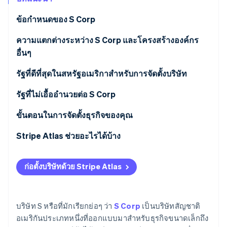
พาร์ทเนอร์
การก่อตั้งบริษัทสตาร์ทอัพ
Stripe App Marketplace
ข้อกำหนดของ S Corp
Climate
การขจัดคาร์บอน
ความแตกต่างระหว่าง S Corp และโครงสร้างองค์กร
อื่นๆ
บริษัทแบ S เทียบกับบริษัทแบบ C
รัฐที่ดีที่สุดในสหรัฐอเมริกาสำหรับการจัดตั้งบริษัท
Stripe Sessions 2026
บริษัท S เทียบกับ LLC
รัฐที่ไม่เอื้ออำนวยต่อ S Corp
ดูว่า Stripe กำลังสร้างโครงสร้างพื้นฐานระบบเศรษฐกิจสำหรับ
AI อย่างไร
ขั้นตอนในการจัดตั้งธุรกิจของคุณ
รับชมเลย
การเลือกโครงสร้างธุรกิจที่เหมาะสม
Stripe Atlas ช่วยอะไรได้บ้าง
การจัดตั้งบริษัทหรือ LLC
การสมัครใช้งาน Atlas
ก่อตั้งบริษัทด้วย Stripe Atlas
การประเมินกฎหมายของรัฐและผลกระทบด้านภาษี
การรับชำระเงินและการธนาคารก่อนที่จะได้รับ EIN ของ
คุณ
บริษัท S หรือที่มักเรียกย่อๆ ว่า
S Corp
เป็นบริษัทสัญชาติ
การซื้อหุ้นของผู้ก่อตั้งแบบไร้เงินสด
อเมริกันประเภทหนึ่งที่ออกแบบมาสำหรับธุรกิจขนาดเล็กถึง