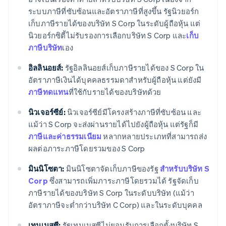
ระบบภาษีที่ซับซ้อนและอัตราภาษีที่สูงขึ้น รัฐนิวยอร์ก
เก็บภาษีรายได้ของบริษัท S Corp ในระดับผู้ถือหุ้น แต่
นิวยอร์กซิตี้ไม่รับรองการเลือกบริษัท S Corp และ
เก็บ
ภาษีบริษัท
เอง
อิลลินอยส์:
รัฐอิลลินอยส์เก็บภาษีรายได้ของ S Corp ใน
อัตราภาษีเงินได้บุคคลธรรมดาสำหรับผู้ถือหุ้น แต่ยังมี
ภาษีทดแทน
ที่ใช้กับรายได้ของบริษัทด้วย
นิวเจอร์ซีย์:
นิวเจอร์ซีย์มีโครงสร้างภาษีที่ซับซ้อน และ
แม้ว่า S Corp จะส่งผ่านรายได้ไปยังผู้ถือหุ้น แต่รัฐก็มี
ภาษีและค่าธรรมเนียม
หลากหลายประเภทที่สามารถส่ง
ผลต่อภาระภาษีโดยรวมของ S Corp
มินนิโซตา:
มินนิโซตาจัดเก็บภาษีของรัฐ
สำหรับบริษัท S
Corp
ซึ่งสามารถเพิ่มภาระภาษีโดยรวมได้ รัฐจัดเก็บ
ภาษีรายได้ของบริษัท S Corp ในระดับบริษัท (แม้ว่า
อัตราภาษีจะต่ำกว่าบริษัท C Corp) และในระดับบุคคล
เทนเนสซี:
รัฐเทนเนสซีไม่ยอมรับการเลือกตั้งบริษัท S