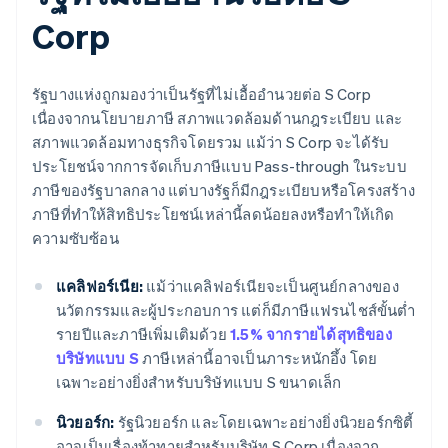
Corp
รัฐบางแห่งถูกมองว่าเป็นรัฐที่ไม่เอื้ออำนวยต่อ S Corp
เนื่องจากนโยบายภาษี สภาพแวดล้อมด้านกฎระเบียบ และ
สภาพแวดล้อมทางธุรกิจโดยรวม แม้ว่า S Corp จะได้รับ
ประโยชน์จากการจัดเก็บภาษีแบบ Pass-through ในระบบ
ภาษีของรัฐบาลกลาง แต่บางรัฐก็มีกฎระเบียบหรือโครงสร้าง
ภาษีที่ทำให้สิทธิประโยชน์เหล่านี้ลดน้อยลงหรือทำให้เกิด
ความซับซ้อน
แคลิฟอร์เนีย:
แม้ว่าแคลิฟอร์เนียจะเป็นศูนย์กลางของ
นวัตกรรมและผู้ประกอบการ แต่ก็มีภาษีแฟรนไชส์ขั้นต่ำ
รายปีและภาษีเพิ่มเติมด้วย
1.5% จากรายได้สุทธิของ
บริษัทแบบ S
ภาษีเหล่านี้อาจเป็นภาระหนักอึ้ง โดย
เฉพาะอย่างยิ่งสำหรับบริษัทแบบ S ขนาดเล็ก
นิวยอร์ก:
รัฐนิวยอร์ก และโดยเฉพาะอย่างยิ่งนิวยอร์กซิตี้
อาจเป็นเรื่องท้าทายสำหรับบริษัท S Corp เนื่องจาก