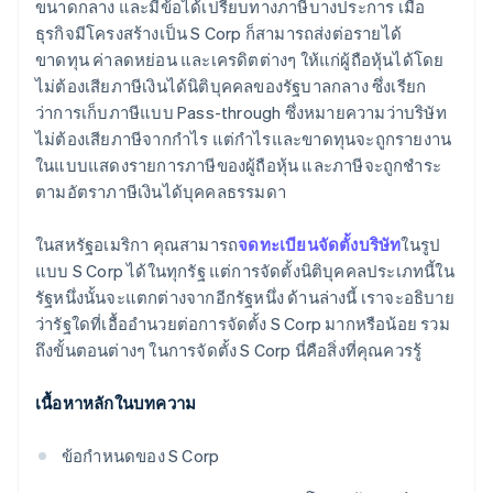
ขนาดกลาง และมีข้อได้เปรียบทางภาษีบางประการ เมื่อ
การยื่นเอกสารการเลือกสถานะภาษี 83(b) อัตโนมัติ
ธุรกิจมีโครงสร้างเป็น S Corp ก็สามารถส่งต่อรายได้
เอกสารทางกฎหมายของบริษัทระดับโลก
ขาดทุน ค่าลดหย่อน และเครดิตต่างๆ ให้แก่ผู้ถือหุ้นได้โดย
ไม่ต้องเสียภาษีเงินได้นิติบุคคลของรัฐบาลกลาง ซึ่งเรียก
Stripe Payments ฟรีหนึ่งปี พร้อมเครดิตและส่วนลด
ว่าการเก็บภาษีแบบ Pass-through ซึ่งหมายความว่าบริษัท
สำหรับพาร์ทเนอร์มูลค่า 50,000 ดอลลาร์สหรัฐ
ไม่ต้องเสียภาษีจากกำไร แต่กำไรและขาดทุนจะถูกรายงาน
ในแบบแสดงรายการภาษีของผู้ถือหุ้น และภาษีจะถูกชำระ
ตามอัตราภาษีเงินได้บุคคลธรรมดา
ในสหรัฐอเมริกา คุณสามารถ
จดทะเบียนจัดตั้งบริษัท
ในรูป
แบบ S Corp ได้ในทุกรัฐ แต่การจัดตั้งนิติบุคคลประเภทนี้ใน
รัฐหนึ่งนั้นจะแตกต่างจากอีกรัฐหนึ่ง ด้านล่างนี้ เราจะอธิบาย
ว่ารัฐใดที่เอื้ออำนวยต่อการจัดตั้ง S Corp มากหรือน้อย รวม
ถึงขั้นตอนต่างๆ ในการจัดตั้ง S Corp นี่คือสิ่งที่คุณควรรู้
เนื้อหาหลักในบทความ
ข้อกำหนดของ S Corp