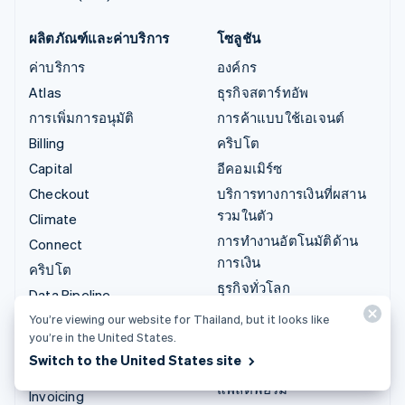
ผลิตภัณฑ์และค่าบริการ
โซลูชัน
ค่าบริการ
องค์กร
Atlas
ธุรกิจสตาร์ทอัพ
การเพิ่มการอนุมัติ
การค้าแบบใช้เอเจนต์
Billing
คริปโต
Capital
อีคอมเมิร์ซ
Checkout
บริการทางการเงินที่ผสาน
รวมในตัว
Climate
การทำงานอัตโนมัติด้าน
Connect
การเงิน
คริปโต
ธุรกิจทั่วโลก
Data Pipeline
การชำระเงินในแอป
Elements
You’re viewing our website for Thailand, but it looks like
มาร์เก็ตเพลส
you’re in the United States.
Financial Connections
Switch to the United States site
การจัดการเงิน
Identity
แพลตฟอร์ม
Invoicing