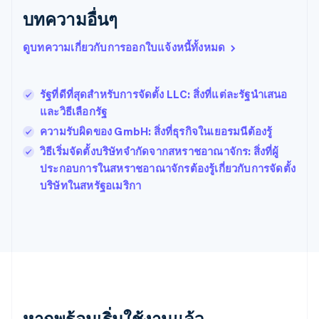
เบลเยียม
บทความอื่นๆ
Nederlands
Français
Deutsch
English
โปรตุเกส
ดูบทความเกี่ยวกับการออกใบแจ้งหนี้ทั้งหมด
Português
English
โปแลนด์
English
รัฐที่ดีที่สุดสำหรับการจัดตั้ง LLC: สิ่งที่แต่ละรัฐนำเสนอ
ฝรั่งเศส
Français
English
และวิธีเลือกรัฐ
ฟินแลนด์
ความรับผิดของ GmbH: สิ่งที่ธุรกิจในเยอรมนีต้องรู้
English
Svenska
วิธีเริ่มจัดตั้งบริษัทจํากัดจากสหราชอาณาจักร: สิ่งที่ผู้
มอลตา
English
ประกอบการในสหราชอาณาจักรต้องรู้เกี่ยวกับการจัดตั้ง
มาเลเซีย
บริษัทในสหรัฐอเมริกา
English
简体中文
เม็กซิโก
Español
English
ยิบรอลตาร์
English
เยอรมนี
Deutsch
English
โรมาเนีย
หากพร้อมเริ่มใช้งานแล้ว
English