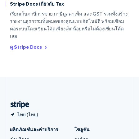
English
Stripe Docs เกี่ยวกับ Tax
สิงคโปร์
English
简体中文
เรียกเก็บภาษีการขาย ภาษีมูลค่าเพิ่ม และ GST รวมทั้งสร้าง
ออสเตรเลีย
รายงานธุรกรรมทั้งหมดของคุณแบบอัตโนมัติ พร้อมเชื่อม
English
ต่อระบบโดยเขียนโค้ดเพียงเล็กน้อยหรือไม่ต้องเขียนโค้ด
ออสเตรีย
เลย
Deutsch
English
อิตาลี
ดู Stripe Docs
Italiano
English
อินเดีย
English
เอสโตเนีย
English
ไอร์แลนด์
English
ฮังการี
English
ไทย (ไทย)
ผลิตภัณฑ์และค่าบริการ
โซลูชัน