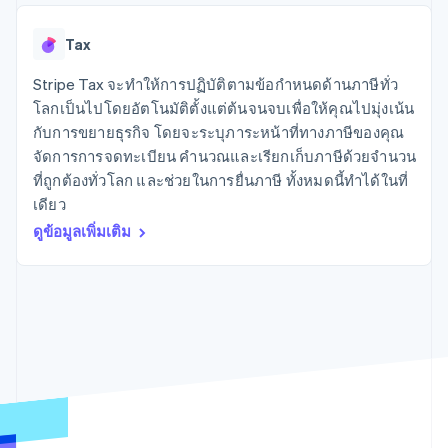
มากกว่า 125
ขายและ VAT
แพลตฟอร์ม
การใช้งาน
รายการ
Authorization
อัตโนมัติ
Revenue
แผนงานผลิตภัณฑ์
SaaS
ออกบัตรที่มีสเตเบิลคอยน์
Boost
Recognition
Tax
การประชุมประจำปีแบบ
รองรับอยู่
ยกระดับการ
เซสชัน
จัดเตรียมและจัดการ
ระบบ
ยอมรับการ
Stripe Tax จะทำให้การปฏิบัติตามข้อกำหนดด้านภาษีทั่ว
ตำแหน่งงาน
บริการด้วยเอเจนต์
อัตโนมัติ
ชำระเงิน
Link
ห้องข่าว
โลกเป็นไปโดยอัตโนมัติตั้งแต่ต้นจนจบเพื่อให้คุณไปมุ่งเน้น
ตามอุตสาหกรรม
การชำระเงินที่
สำหรับการ
Stripe
Stripe Press
กับการขยายธุรกิจ โดยจะระบุภาระหน้าที่ทางภาษีของคุณ
Sigma
รวดเร็วขึ้น
ทำบัญชี
รายงานที่
จัดการการจดทะเบียน คำนวณและเรียกเก็บภาษีด้วยจำนวน
บริษัท AI
แหล่งข้อมูล
ออกแบบเอง
แวดวงครีเอเตอร์
ที่ถูกต้องทั่วโลก และช่วยในการยื่นภาษี ทั้งหมดนี้ทำได้ในที่
Data
เกม
การติดต่อ
เดียว
Pipeline
การบริการ การเดินทาง
การเชื่อมต่อการทำงาน
การซิงค์
และสันทนาการ
แอป
ดูข้อมูลเพิ่มเติม
ติดต่อฝ่ายขาย
ข้อมูล
ประกันภัย
ตัวอย่างโค้ด
สมัครเป็นพาร์ทเนอร์
สื่อและความบันเทิง
บล็อกของนักพัฒนา
องค์กรไม่แสวงผลกำไร
สถานะ API
บริการเฉพาะทาง
ภาครัฐ
เพิ่มเติม
ธุรกิจค้าปลีก
Product roadmap
ดูสิ่งที่กำลังจะมาถึง
Radar
ระบบนิเวศ
การป้องกันการฉ้อโกง
Atlas