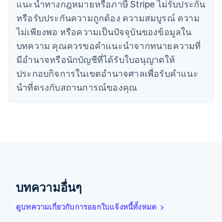
简体中文
English
แนะนําทางกฎหมายหรือภาษี Stripe ไม่รับประกัน
ไซปรัส
หรือรับประกันความถูกต้อง ความสมบูรณ์ ความ
English
ญี่ปุ่น
ไม่เพียงพอ หรือความเป็นปัจจุบันของข้อมูลใน
日本語
English
บทความ คุณควรขอคําแนะนําจากทนายความที่
เดนมาร์ก
มีอํานาจหรือนักบัญชีที่ได้รับใบอนุญาตให้
English
ไทย
ประกอบกิจการในเขตอํานาจศาลเพื่อรับคําแนะ
ไทย
English
นําที่ตรงกับสถานการณ์ของคุณ
นอร์เวย์
English
นิวซีแลนด์
English
เนเธอร์แลนด์
Nederlands
English
บราซิล
Português
English
บัลแกเรีย
English
บทความอื่นๆ
เบลเยียม
Nederlands
Français
Deutsch
English
ดูบทความเกี่ยวกับการออกใบแจ้งหนี้ทั้งหมด
โปรตุเกส