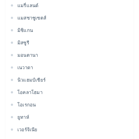
แมรี่แลนด์
แมสซาชูเซตส์
มิชิแกน
มิสซูรี
มอนตานา
เนวาดา
นิวแฮมป์เชียร์
โอคลาโฮมา
โอเรกอน
ยูทาห์
เวอร์จิเนีย