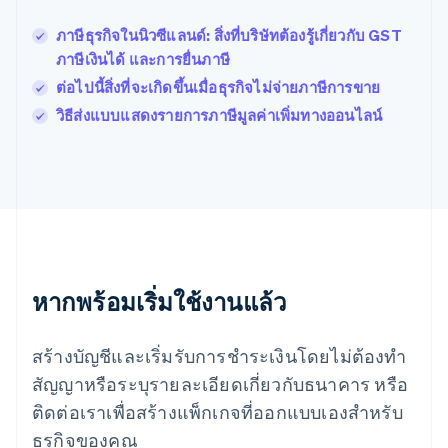
Português
English
โปแลนด์
ภาษีธุรกิจในนิวซีแลนด์: สิ่งที่บริษัทต้องรู้เกี่ยวกับ GST
English
ภาษีเงินได้ และการยื่นภาษี
ฝรั่งเศส
Français
English
ต่อไปนี้สิ่งที่จะเกิดขึ้นเมื่อธุรกิจไม่จ่ายภาษีการขาย
ฟินแลนด์
วิธีส่งแบบแสดงรายการภาษีมูลค่าเพิ่มทางออนไลน์
English
Svenska
มอลตา
English
มาเลเซีย
English
简体中文
เม็กซิโก
Español
English
ยิบรอลตาร์
English
หากพร้อมเริ่มใช้งานแล้ว
เยอรมนี
Deutsch
English
โรมาเนีย
สร้างบัญชีและเริ่มรับการชำระเงินโดยไม่ต้องทำ
English
สัญญาหรือระบุรายละเอียดเกี่ยวกับธนาคาร หรือ
ลักเซมเบิร์ก
ติดต่อเราเพื่อสร้างแพ็กเกจที่ออกแบบเองสำหรับ
Français
Deutsch
English
ลัตเวีย
ธุรกิจของคุณ