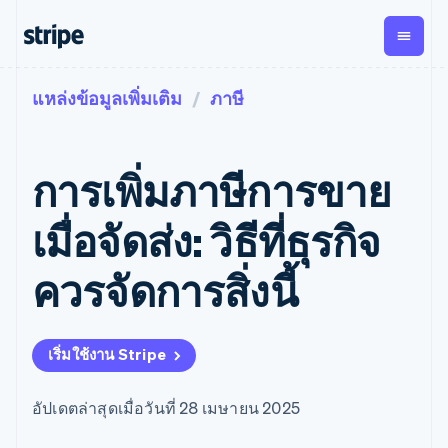
แหล่งข้อมูลเพิ่มเติม
ภาษี
ตามขั้น
เอกสารประกอบ
เรียนรู้
การชำระเงิน
รายรับ
การ
แพลตฟอ
จัดการ
และ
องค์กร
Stripe Docs
บล็อก
เงิน
มาร์เก็ต
Payments
Billing
ธุรกิจสตาร์ทอัพ
ข้อมูลอ้างอิงเกี่ยวกับ API
เรื่องราวจากลูกค้า
การเพิ่มภาษีการขาย
การชำระเงิน
รายรับตาม
เพลส
ไลบรารีและ SDK
คู่มือ
ออนไลน์
แบบแผนล่วง
Stripe Apps
Global
Payment links
หน้า
Metronome
Payouts
Conne
เมื่อจัดส่ง: วิธีที่ธุรกิจ
การชำร
ตามกรณีใช้งาน
การชำระเงิน
การเรียกเก็บ
เบิกจ่าย
เงินสำห
การสนับสนุน
แบบไม่ต้อง
เงินตามการ
ให้กับ
ควรจัดการสิ่งนี้
แพลตฟอ
คู่มือ
การค้าแบบใช้เอเจนต์
เขียนโค้ด
Checkout
ใช้งาน
การชำระเงิน
บุคคลที่
อีคอมเมิร์ซ
รับการสนับสนุน
UI การชำระ
ตามรอบบิล
สาม
บริการทางการเงินที่ผสาน
รับการชำระเงินออนไลน์
แพ็กเกจการสนับสนุนที่ได้
การจัดการ
เงินสำเร็จรูป
รวมในตัว
ติดตั้งใช้งานการชำระเงิน
รับการจัดการ
การชำระเงิน
Elements
เริ่มใช้งาน Stripe
การทำงานอัตโนมัติด้าน
สำเร็จรูป
บริการเฉพาะทาง
องค์ประกอบ UI
ตามรอบบิล
Invoicing
การเงิน
สร้างแพลตฟอร์มหรือ
ครั้งเดียวหรือ
ที่ยืดหยุ่น
ธุรกิจทั่วโลก
มาร์เก็ตเพลส
ตามแบบแผน
วิธีการชำระ
อัปเดตล่าสุดเมื่อวันที่ 28 เมษายน 2025
การชำระเงินในแอป
จัดการการชำระเงินตาม
เงิน
ล่วงหน้า
Tax
มาร์เก็ตเพลส
รอบบิล
เข้าถึงได้
คิดภาษีการ
บริษัท
การจัดการเงิน
เสนอการเรียกเก็บเงินตาม