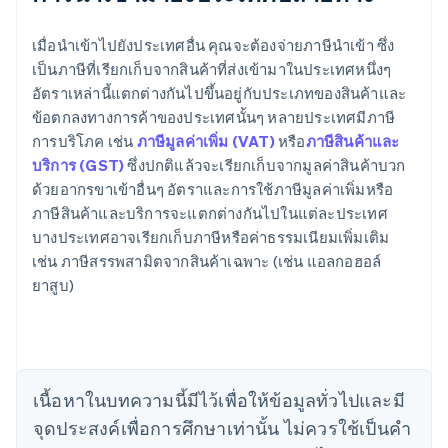
เมื่อนําเข้าไปยังประเทศอื่น คุณจะต้องจ่ายภาษีนําเข้า ซึ่ง
เป็นภาษีที่เรียกเก็บจากสินค้าที่ส่งเข้ามาในประเทศหนึ่งๆ
อัตราเหล่านี้แตกต่างกันไปขึ้นอยู่กับประเภทของสินค้าและ
ข้อตกลงทางการค้าของประเทศนั้นๆ หลายประเทศมีภาษี
การบริโภค เช่น
ภาษีมูลค่าเพิ่ม (VAT)
หรือ
ภาษีสินค้าและ
บริการ (GST)
ซึ่งปกติแล้วจะเรียกเก็บจากมูลค่าสินค้าบวก
ด้วยอากรขาเข้าอื่นๆ อัตราและการใช้ภาษีมูลค่าเพิ่มหรือ
ภาษีสินค้าและบริการจะแตกต่างกันไปในแต่ละประเทศ
บางประเทศอาจเรียกเก็บภาษีหรือค่าธรรมเนียมเพิ่มเติม
เช่น ภาษีสรรพสามิตจากสินค้าเฉพาะ (เช่น แอลกอฮอล์
กรีซ
ยาสูบ)
English
เขตบริหารพิเศษฮ่องกง ประเทศจีน
English
简体中文
แคนาดา
English
Français
โครเอเชีย
เนื้อหาในบทความนี้มีไว้เพื่อให้ข้อมูลทั่วไปและมี
English
Italiano
จุดประสงค์เพื่อการศึกษาเท่านั้น ไม่ควรใช้เป็นคํา
จีนแผ่นดินใหญ่