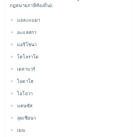
กฎหมายภาษีท้องถิ่น):
แอละแบมา
อะแลสกา
แอริโซนา
โคโลราโด
เดลาแวร์
ไอดาโฮ
ไอโอวา
แคนซัส
ลุยเซียนา
เมน