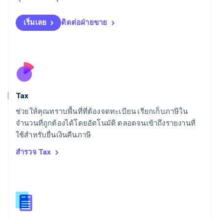
English
ลิกเตนสไตน์
Deutsch
English
เริ่มเลย
ติดต่อฝ่ายขาย
ลิทัวเนีย
English
สเปน
Español
English
สโลวาเกีย
English
สโลวีเนีย
Tax
English
Italiano
สวิตเซอร์แลนด์
ช่วยให้คุณทราบพื้นที่ที่ต้องจดทะเบียน เรียกเก็บภาษีใน
Deutsch
Français
Italiano
English
จำนวนที่ถูกต้องได้โดยอัตโนมัติ ตลอดจนเข้าถึงรายงานที่
สวีเดน
ใช้สำหรับยื่นเงินคืนภาษี
Svenska
English
สหรัฐอเมริกา
สำรวจ Tax
English
Español
简体中文
สหรัฐอาหรับเอมิเรตส์
English
สหราชอาณาจักร
English
สาธารณรัฐเช็ก