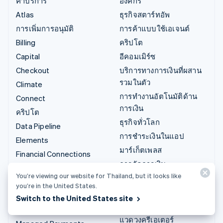
ค่าบริการ
องค์กร
Atlas
ธุรกิจสตาร์ทอัพ
การเพิ่มการอนุมัติ
การค้าแบบใช้เอเจนต์
Billing
คริปโต
Capital
อีคอมเมิร์ซ
Checkout
บริการทางการเงินที่ผสาน
รวมในตัว
Climate
การทำงานอัตโนมัติด้าน
Connect
การเงิน
คริปโต
ธุรกิจทั่วโลก
Data Pipeline
การชำระเงินในแอป
Elements
มาร์เก็ตเพลส
Financial Connections
การจัดการเงิน
Identity
You’re viewing our website for Thailand, but it looks like
แพลตฟอร์ม
Invoicing
you’re in the United States.
SaaS
Issuing
Switch to the United States site
บริษัท AI
Link
แวดวงครีเอเตอร์