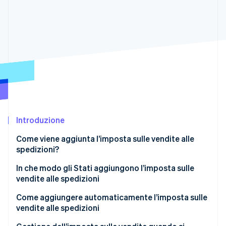
Scopri cosa ti aspetta
Radar
Ecosistema
Prevenzione delle frodi
Partner
Atlas
Stripe App Marketplace
Costituzione di start-up
Climate
Rimozione del carbonio
Identity
Verifica online dell'identità
Introduzione
Come viene aggiunta l’imposta sulle vendite alle
spedizioni?
Stripe Sessions 2026
In che modo gli Stati aggiungono l’imposta sulle
Scopri come Stripe sta costruendo l'infrastruttura economi
vendite alle spedizioni
Guarda ora
Stati in cui la spedizione è generalmente imponibile
Come aggiungere automaticamente l’imposta sulle
vendite alle spedizioni
Stati in cui la spedizione è imponibile se abbinata ad