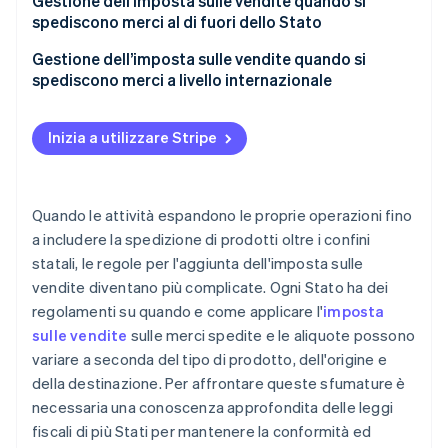
altro
Configura Stripe Tax
Gestione dell’imposta sulle vendite quando si
spediscono merci al di fuori dello Stato
Stati in cui la spedizione è imponibile in circostanze
Configura le categorie di prodotti e di imposta
specifiche
Determina se hai un nesso o meno nello Stato di
Gestione dell’imposta sulle vendite quando si
Definisci i costi di spedizione e i comportamenti
destinazione
spediscono merci a livello internazionale
Stati in cui la spedizione generalmente non è
fiscali
imponibile
Determina l’imponibilità dei beni
Chi paga le imposte e i dazi sulla spedizione?
Automatizza il calcolo delle imposte al momento
Inizia a utilizzare Stripe
del pagamento
Calcola e riscuoti l’imposta sulle vendite
Imposte e dazi sulle spedizioni internazionali
Gestisci esenzioni e casi particolari
Versa l’imposta sulle vendite
Esportazione dagli Stati Uniti
Quando le attività espandono le proprie operazioni fino
Esegui l’integrazione con le piattaforme di e-
Importazione nel Paese di destinazione
a includere la spedizione di prodotti oltre i confini
commerce
statali, le regole per l'aggiunta dell'imposta sulle
vendite diventano più complicate. Ogni Stato ha dei
regolamenti su quando e come applicare l'
imposta
sulle vendite
sulle merci spedite e le aliquote possono
variare a seconda del tipo di prodotto, dell'origine e
della destinazione. Per affrontare queste sfumature è
necessaria una conoscenza approfondita delle leggi
fiscali di più Stati per mantenere la conformità ed