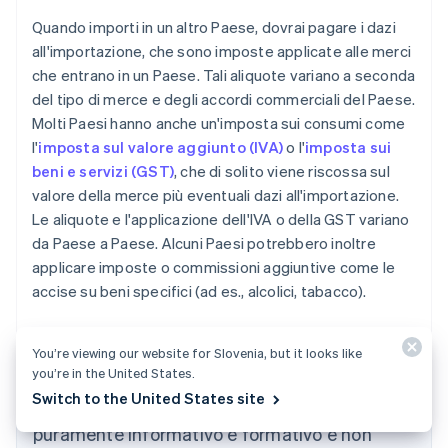
Quando importi in un altro Paese, dovrai pagare i dazi
all'importazione, che sono imposte applicate alle merci
che entrano in un Paese. Tali aliquote variano a seconda
del tipo di merce e degli accordi commerciali del Paese.
Molti Paesi hanno anche un'imposta sui consumi come
l'
imposta sul valore aggiunto (IVA)
o l'
imposta sui
beni e servizi (GST)
, che di solito viene riscossa sul
valore della merce più eventuali dazi all'importazione.
Le aliquote e l'applicazione dell'IVA o della GST variano
da Paese a Paese. Alcuni Paesi potrebbero inoltre
applicare imposte o commissioni aggiuntive come le
accise su beni specifici (ad es., alcolici, tabacco).
You’re viewing our website for Slovenia, but it looks like
you’re in the United States.
Switch to the United States site
I contenuti di questo articolo hanno uno scopo
puramente informativo e formativo e non