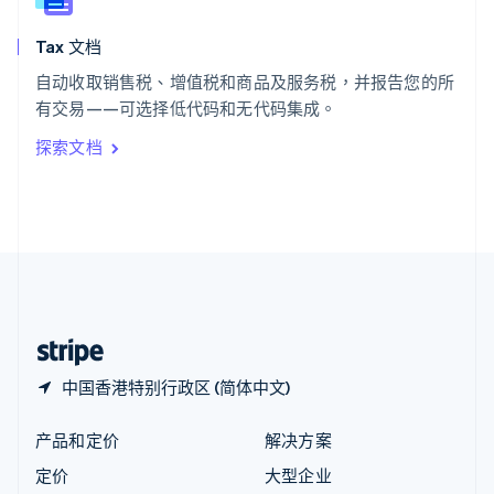
新西兰
English
Tax 文档
匈牙利
English
自动收取销售税、增值税和商品及服务税，并报告您的所
意大利
有交易——可选择低代码和无代码集成。
Italiano
English
印度
探索文档
English
英国
English
直布罗陀
English
中国内地
简体中文
English
中国香港特别行政区
English
简体中文
中国香港特别行政区 (简体中文)
产品和定价
解决方案
定价
大型企业