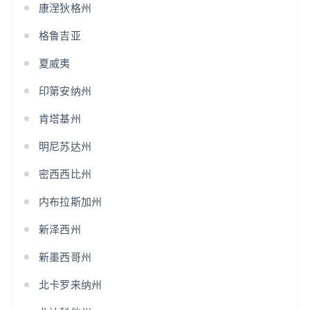
康涅狄格州
格鲁吉亚
夏威夷
印第安纳州
肯塔基州
明尼苏达州
密西西比州
内布拉斯加州
新泽西州
新墨西哥州
北卡罗来纳州