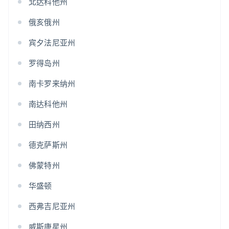
北达科他州
俄亥俄州
宾夕法尼亚州
罗得岛州
南卡罗来纳州
南达科他州
田纳西州
德克萨斯州
佛蒙特州
华盛顿
西弗吉尼亚州
威斯康星州