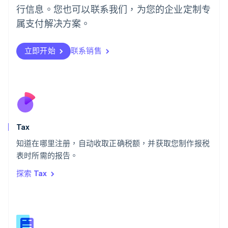
葡萄牙
行信息。您也可以联系我们，为您的企业定制专
Português
English
日本
属支付解决方案。
日本語
English
瑞典
立即开始
联系销售
Svenska
English
瑞士
Deutsch
Français
Italiano
English
塞浦路斯
English
斯洛伐克
English
斯洛文尼亚
Tax
English
Italiano
知道在哪里注册，自动收取正确税额，并获取您制作报税
泰国
ไทย
English
表时所需的报告。
希腊
探索 Tax
English
西班牙
Español
English
新加坡
English
简体中文