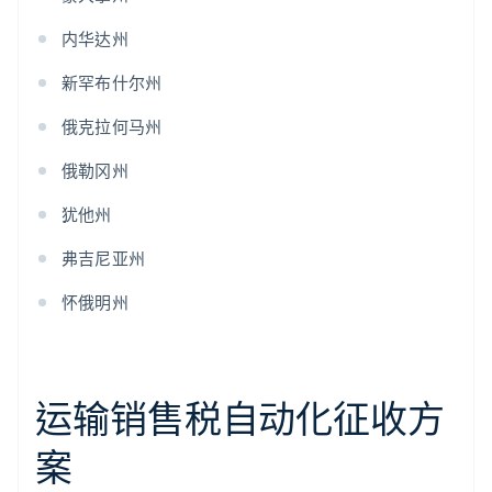
内华达州
新罕布什尔州
俄克拉何马州
俄勒冈州
犹他州
弗吉尼亚州
怀俄明州
运输销售税自动化征收方
案