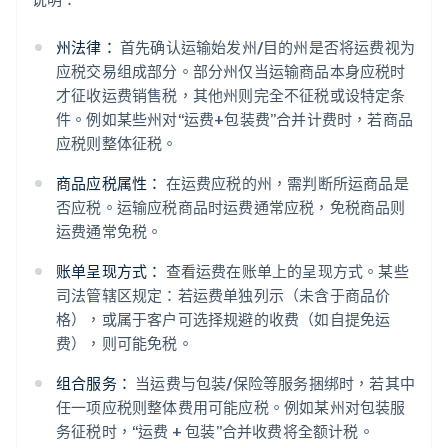
州法律：
首先确认运输始发州/目的州是否将运费视为
应税交易组成部分。部分州仅当运输商品本身应税时
才征收运费销售税，其他州则完全不征税或设特定条
件。例如某些州对“运费+包装费”合并计费时，若商品
应税则整体征税。
商品应税属性：
在运费应税的州，需判断所运商品是
否应税。运输应税商品时运费通常应税，免税商品则
运费通常免税。
账单呈现方式：
查看运费在账单上的呈现方式。某些
司法管辖区规定：若运费单独列示（未含于商品价
格），或属于客户可选择规避的收费（如自提免运
费），则可能免税。
组合服务：
当运费与包装/保险等服务捆绑时，若其中
任一项应税则整体费用可能应税。例如某州对包装服
务征税时，“运费 + 包装”合并收费将全额计税。