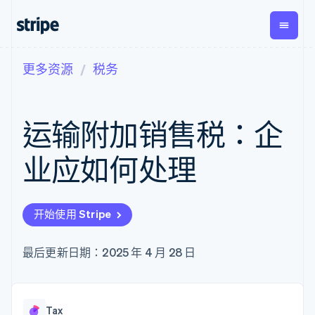
更多资源
税务
按企业阶段
文档
学习
支付
营收
资金管
平台
理
易市
大型企业
Stripe 文档
博客
Payments
Billing
初创企业
API 参考文档
客户案例
运输附加销售税：企
在线支付
经常性收入
Global
Conn
库与 SDK
指南
Managed
Metronome
Payouts
Stripe Apps
Payments
按用量计费
平台
业应如何处理
备案商家解决
Subscriptions
向第三
按应用场景
方案
方打款
支持
订阅管理
Payment links
Crypto
指南
智能体商务
Invoicing
钱包、
加密货币
获取支持
无代码支付
一次性或定期
开始使用 Stripe
稳定币
电子商务
接受线上付款
托管支持方案
Checkout
账单
发行和
嵌入式金融
实施预置结账流程
专业服务
预构建支付界
Tax
发卡基
财务自动化
构建平台或交易市场
最后更新日期：2025 年 4 月 28 日
面
销售税和增值
础设施
全球化企业
管理订阅
Elements
税自动化
应用内支付
提供按用量计费
灵活的 UI 组件
Revenue
交易市场
发行稳定币支持的支付卡
Payment
Recognition
公司
资金管理
通过智能体配置和管理服
methods
会计自动化
Tax
平台
务