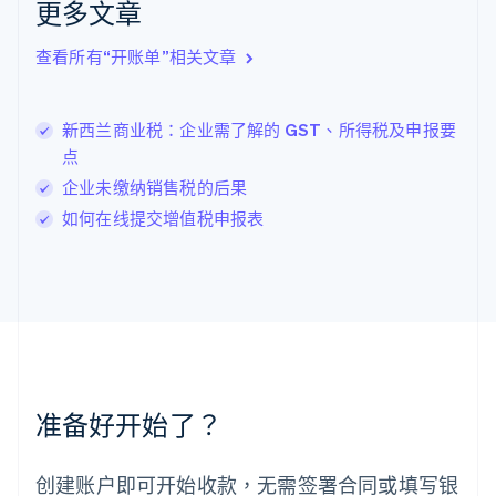
克罗地亚
更多文章
English
Italiano
拉脱维亚
查看所有“开账单”相关文章
English
立陶宛
English
新西兰商业税：企业需了解的 GST、所得税及申报要
列支敦士登
点
Deutsch
English
卢森堡
企业未缴纳销售税的后果
Français
Deutsch
English
如何在线提交增值税申报表
罗马尼亚
English
马尔他
English
马来西亚
English
简体中文
美国
English
Español
简体中文
墨西哥
准备好开始了？
Español
English
挪威
English
创建账户即可开始收款，无需签署合同或填写银