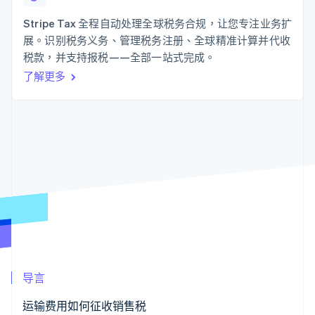
接入 125+ 种支
Stripe Sigma
产品路线图
SaaS
付方式
自定义报告
Sessions 年度大会
Stripe Tax 全程自动处理全球税务合规，让您专注业务扩
Authorization
Data Pipeline
招聘
展。识别税务义务、管理税务注册、全球精准计算并代收
Boost
数据同步
资讯中心
支付成功率优
资源
税款，并支持报税——全部一站式完成。
Stripe Press
化
按行业
了解更多
Link
应用集成
加速结账
AI 企业
代码示例
创作者经济
开发者博客
联系
游戏
API 状态
酒店、旅游与休闲
联系销售
保险
成为合作伙伴
更多
媒体与娱乐
Product roadmap
非营利组织
了解未来规划
专业服务
公共部门
Radar
零售
欺诈防范
Atlas
初创企业注册
生态系统
Climate
导言
碳移除
合作伙伴
Stripe App Marketplace
运输费用如何征收销售税