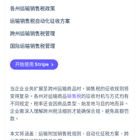
各州运输销售税政策
通常征税的州
运输销售税自动化征收方案
Stripe Sessions 2026
了解 Stripe 如何为 AI 构建经济基础设施。
运费通常应税的州（捆绑销售情形）
设置 Stripe Tax
跨州运输销售税管理
立即观看
特定条件下征税的州
配置产品和税务类别
确定目的地州是否有经济关联
国际运输销售税管理
通常免税的州
定义运费和税务行为
确定货物的可征税性
运费税费责任方
开始使用 Stripe
结账时自动计算税款
计算与代收销售税
国际运输税费
处理豁免和特殊情况
销售税缴纳
从美国出口
当企业业务扩展至跨州运输商品时，销售税的征收规则将
与电商平台集成
进口至目的国
变得复杂。各州对运输商品
销售税
的征收时机与方式均有
不同规定，税率还会因商品类型、始发地与目的地而异。
企业需深入理解跨州税法细则才能确保合规，避免高额罚
款。
本文将涵盖：运输附加销售税规则、自动化征税方案、跨