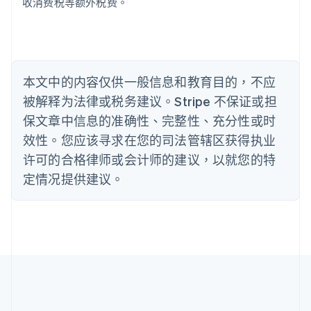
巴西
收消费税等额外税费。
Português
English
保加利亚
English
比利时
Nederlands
Français
Deutsch
English
本文中的内容仅供一般信息和教育目的，不应
波兰
被解释为法律或税务建议。Stripe 不保证或担
English
丹麦
保文章中信息的准确性、完整性、充分性或时
English
效性。您应该寻求在您的司法管辖区获得执业
德国
Deutsch
English
许可的合格律师或会计师的建议，以就您的特
法国
定情况提供建议。
Français
English
芬兰
English
Svenska
荷兰
Nederlands
English
加拿大
English
Français
捷克
English