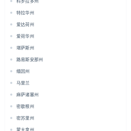
科罗拉多州
特拉华州
爱达荷州
爱荷华州
堪萨斯州
路易斯安那州
缅因州
马里兰
麻萨诸塞州
密歇根州
密苏里州
蒙大拿州