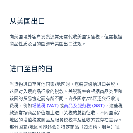
从美国出口
向美国境外客户发货通常无需代收美国销售税，但需根据
商品性质及目的国遵守美国出口法规。
进口至目的国
阿联酋
English
当货物进口至其他国家/地区时，您需要缴纳进口关税，
爱尔兰
这是对入境商品征收的税款。关税税率会根据商品类型和
English
爱沙尼亚
该国的贸易协定而有所不同。许多国家/地区还会征收消
English
费税，例如
增值税 (VAT)
或
商品及服务税 (GST)
，这些税
奥地利
款通常按商品价值加上进口关税的总额征收。不同国家/
Deutsch
English
地区的增值税或商品及服务税税率及征收方式存在差异。
澳大利亚
部分国家/地区可能还会对特定商品（如酒精、烟草）征
English