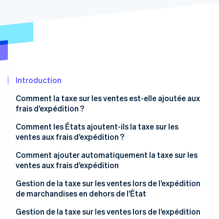
Découvrez les prochaines évolutions
Commerce en ligne
Radar
Prévention de la fraude
Écosystème
Atlas
Constitution de start-up
Partenaires
Climate
Stripe App Marketplace
Élimination du carbone
Introduction
Identity
Comment la taxe sur les ventes est-elle ajoutée aux
Vérification de l'identité
frais d’expédition ?
Comment les États ajoutent-ils la taxe sur les
ventes aux frais d’expédition ?
États dans lesquels les frais d’expédition sont
Comment ajouter automatiquement la taxe sur les
Stripe Sessions 2026
généralement imposables
ventes aux frais d’expédition
Découvrez comment Stripe construit l’infrastructure écono
Regarder la vidéo
États dans lesquels les frais d’expédition sont
Configurer Stripe Tax
Gestion de la taxe sur les ventes lors de l’expédition
imposables s’ils sont groupés avec d’autres frais
de marchandises en dehors de l’État
Configurer les catégories de produits et de taxes
États dans lesquels les frais d’expédition sont
Déterminer si vous avez un lien économique dans
Gestion de la taxe sur les ventes lors de l’expédition