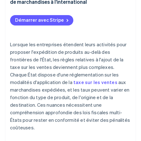
Définir les frais d’expédition et les comportements
imposables dans des circonstances spécifiques
l’État de destination
de marchandises à l’international
fiscaux
États dans lesquels les frais d’expédition ne sont
Déterminer l’assujettissement des marchandises à
Qui paie les frais d’expédition et de douane ?
Automatiser le calcul des taxes lors du paiement
généralement pas imposables
la taxe
Démarrer avec Stripe
Taxes et droits sur les expéditions internationales
Gérer les exonérations et les cas particuliers
Calculer et collecter la taxe sur les ventes
Exportation depuis les États-Unis
Intégrer les plateformes d’e-commerce
Reverser la taxe sur les ventes
Lorsque les entreprises étendent leurs activités pour
Importation dans le pays de destination
proposer l'expédition de produits au-delà des
frontières de l'État, les règles relatives à l'ajout de la
taxe sur les ventes deviennent plus complexes.
Chaque État dispose d'une réglementation sur les
modalités d'application de la
taxe sur les ventes
aux
marchandises expédiées, et les taux peuvent varier en
fonction du type de produit, de l'origine et de la
destination. Ces nuances nécessitent une
compréhension approfondie des lois fiscales multi-
États pour rester en conformité et éviter des pénalités
coûteuses.