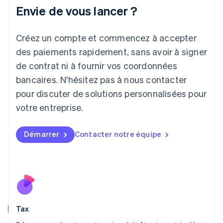
Envie de vous lancer ?
English
Italie
Italiano
English
Créez un compte et commencez à accepter
Japon
日本語
English
des paiements rapidement, sans avoir à signer
Lettonie
de contrat ni à fournir vos coordonnées
English
bancaires. N'hésitez pas à nous contacter
Liechtenstein
pour discuter de solutions personnalisées pour
Deutsch
English
Lituanie
votre entreprise.
English
Luxembourg
Français
Deutsch
English
Démarrer
Contacter notre équipe
Malaisie
English
简体中文
Malte
English
Mexique
Español
English
Norvège
Tax
English
Nouvelle-Zélande