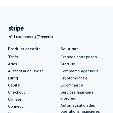
Svenska
English
Suisse
Deutsch
Français
Italiano
English
Thaïlande
ไทย
English
Luxembourg (Français)
Produits et tarifs
Solutions
Tarifs
Grandes entreprises
Atlas
Start-up
Authorization Boost
Commerce agentique
Billing
Cryptomonnaie
Capital
E-commerce
Checkout
Services financiers
intégrés
Climate
Automatisation des
Connect
opérations financières