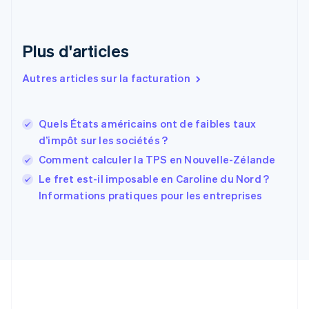
English
Émirats arabes unis
English
Plus d'articles
Espagne
Español
English
Autres articles sur la facturation
Estonie
English
États-Unis
Quels États américains ont de faibles taux
English
Español
简体中文
d’impôt sur les sociétés ?
Finlande
English
Svenska
Comment calculer la TPS en Nouvelle-Zélande
France
Le fret est-il imposable en Caroline du Nord ?
Français
English
Informations pratiques pour les entreprises
Gibraltar
English
Grèce
English
Hongrie
English
Inde
English
Irlande