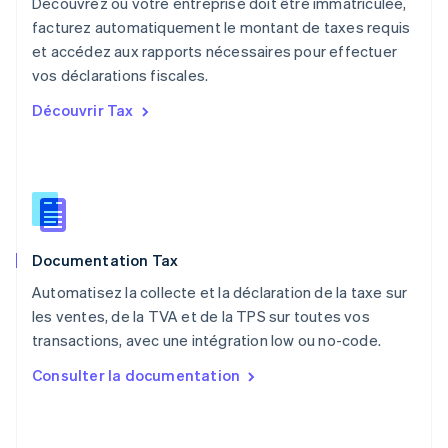
Découvrez où votre entreprise doit être immatriculée,
English
facturez automatiquement le montant de taxes requis
Pays-Bas
et accédez aux rapports nécessaires pour effectuer
Nederlands
English
vos déclarations fiscales.
Pologne
English
Découvrir Tax
Portugal
Português
English
R.A.S. de Hong Kong, Chine
English
简体中文
République tchèque
English
Roumanie
Documentation Tax
English
Royaume-Uni
Automatisez la collecte et la déclaration de la taxe sur
English
les ventes, de la TVA et de la TPS sur toutes vos
Singapour
transactions, avec une intégration low ou no-code.
English
简体中文
Slovaquie
Consulter la documentation
English
Slovénie
English
Italiano
Suède