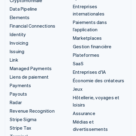
Cryptomonnaie
Entreprises
Data Pipeline
internationales
Elements
Paiements dans
Financial Connections
l’application
Identity
Marketplaces
Invoicing
Gestion financière
Issuing
Plateformes
Link
SaaS
Managed Payments
Entreprises d'IA
Liens de paiement
Économie des créateurs
Payments
Jeux
Payouts
Hôtellerie, voyages et
Radar
loisirs
Revenue Recognition
Assurance
Stripe Sigma
Médias et
Stripe Tax
divertissements