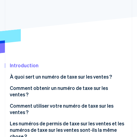
Découvrez les prochaines évolutions
Commerce en ligne
Radar
Prévention de la fraude
Écosystème
Atlas
Constitution de start-up
Partenaires
Climate
Stripe App Marketplace
Élimination du carbone
Identity
Vérification de l'identité
Introduction
À quoi sert un numéro de taxe sur les ventes ?
Comment obtenir un numéro de taxe sur les
ventes ?
Stripe Sessions 2026
Découvrez comment Stripe construit l’infrastructure écono
Comment utiliser votre numéro de taxe sur les
Regarder la vidéo
ventes ?
Les numéros de permis de taxe sur les ventes et les
numéros de taxe sur les ventes sont-ils la même
chose ?