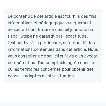
Allemagne
Le contenu de cet article est fourni à des fins
Deutsch
English
Australie
informatives et pédagogiques uniquement. Il
English
ne saurait constituer un conseil juridique ou
Autriche
Deutsch
English
fiscal. Stripe ne garantit pas l'exactitude,
Belgique
l'exhaustivité, la pertinence, ni l'actualité des
Nederlands
Français
Deutsch
English
Brésil
informations contenues dans cet article. Nous
Português
English
vous conseillons de solliciter l'avis d'un avocat
Bulgarie
compétent ou d'un comptable agréé dans le
English
Canada
ou les territoires concernés pour obtenir des
English
Français
conseils adaptés à votre situation.
Chine continentale
简体中文
English
Chypre
English
Croatie
English
Italiano
Danemark