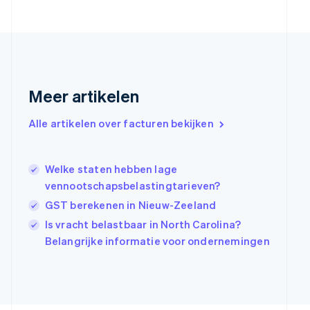
Estland
English
Finland
English
Svenska
Frankrijk
Français
English
Gibraltar
Meer artikelen
English
Griekenland
Alle artikelen over facturen bekijken
English
Hongarije
English
Welke staten hebben lage
Hongkong SAR, China
vennootschapsbelastingtarieven?
English
简体中文
Ierland
GST berekenen in Nieuw-Zeeland
English
Is vracht belastbaar in North Carolina?
India
Belangrijke informatie voor ondernemingen
English
Italië
Italiano
English
Japan
日本語
English