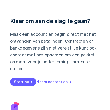
Kroatië
English
Italiano
Letland
English
Klaar om aan de slag te gaan?
Liechtenstein
Deutsch
English
Litouwen
Maak een account en begin direct met het
English
Luxemburg
ontvangen van betalingen. Contracten of
Français
Deutsch
English
bankgegevens zijn niet vereist. Je kunt ook
Maleisië
contact met ons opnemen om een pakket
English
简体中文
Malta
op maat voor je onderneming samen te
English
stellen.
Mexico
Español
English
Nederland
Start nu
Neem contact op
Nederlands
English
Nieuw-Zeeland
English
Noorwegen
English