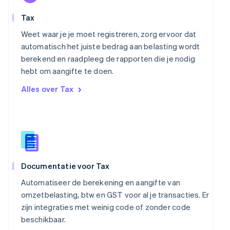
Oostenrijk
Deutsch
English
Tax
Polen
English
Weet waar je je moet registreren, zorg ervoor dat
Portugal
automatisch het juiste bedrag aan belasting wordt
Português
English
berekend en raadpleeg de rapporten die je nodig
Roemenië
hebt om aangifte te doen.
English
Singapore
Alles over Tax
English
简体中文
Slovenië
English
Italiano
Slowakije
English
Spanje
Español
English
Documentatie voor Tax
Thailand
ไทย
English
Automatiseer de berekening en aangifte van
Tsjechië
omzetbelasting, btw en GST voor al je transacties. Er
English
zijn integraties met weinig code of zonder code
Vasteland van China
beschikbaar.
简体中文
English