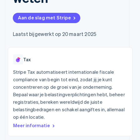
Toegang tot meer
Data Pipeline
In-appbetalingen
Abonnementen
Gegevenssynchronisatie
dan 125
Bedrijf
Marktplaatsen
beheren
Terminal
Geldbeheer
Facturatie naar
Aan de slag met Stripe
Fysieke betalingen
Productroadmap
Platforms
gebruik bieden
Authorization
Jaarlijks congres
SaaS
Betaalkaarten
Boost
Sessions
uitgeven die door
Laatst bijgewerkt op 20 maart 2025
Optimaliseer de
Vacatures
stablecoins worden
acceptatie
Stripe Newsroom
gedekt
Link
Stripe Press
Diensten voorzien en
Per branche
Versneld afrekenen
beheren met agents
Financial
Tax
Connections
AI-bedrijven
Data gekoppelde
Creator economy
Contact
Stripe Tax automatiseert internationale fiscale
rekeningen
Gaming
compliance van begin tot eind, zodat jij je kunt
Bronnen
Horeca, reizen en vrije
Neem contact op
concentreren op de groei van je onderneming.
tijd
Partner worden
Verzekering
App-integraties
Bepaal waar je belastingverplichtingen hebt, beheer
Media en
Voorbeelden van code
registraties, bereken wereldwijd de juiste
Meer
entertainment
belastingbedragen en schakel aangiftes in, allemaal
Product roadmap
Non-
Developerblog
Ontdek wat er in het verschiet ligt
profitorganisaties
API-status
op één locatie.
Professionele
Radar
Meer informatie
dienstverlening
Fraudepreventie
Publieke sector
Detailhandel
Atlas