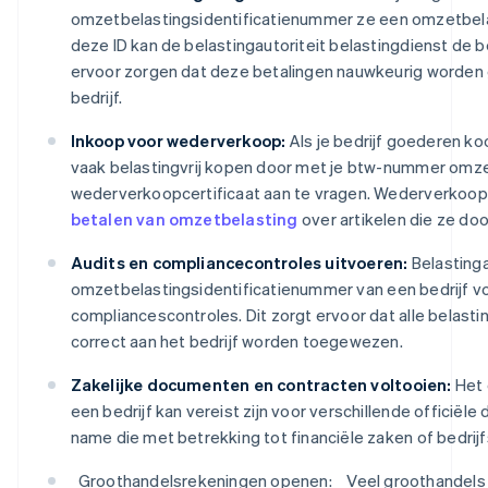
omzetbelastingsidentificatienummer ze een omzetbelas
deze ID kan de belastingautoriteit belastingdienst de b
ervoor zorgen dat deze betalingen nauwkeurig worden 
bedrijf.
Inkoop voor wederverkoop:
Als je bedrijf goederen ko
vaak belastingvrij kopen door met je btw-nummer omz
wederverkoopcertificaat aan te vragen. Wederverkoopcer
betalen van omzetbelasting
over artikelen die ze do
Audits en compliancecontroles uitvoeren:
Belastinga
omzetbelastingsidentificatienummer van een bedrijf voor
compliancescontroles. Dit zorgt ervoor dat alle belas
correct aan het bedrijf worden toegewezen.
Zakelijke documenten en contracten voltooien:
Het 
een bedrijf kan vereist zijn voor verschillende officië
name die met betrekking tot financiële zaken of bedrij
_
Groothandelsrekeningen openen: _
Veel groothandels