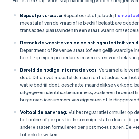
Hier is een stap-voor-stap handleiding voor het krijgen v
Bepaal je vereiste:
Bepaal eerst of je bedrijf
omzetbel
meestal af van de vraag of je bedrijf belastbare goede
transacties plaatsvinden in een staat waarin omzetbelast
Bezoek de website van de belastingautoriteit van d
Department of Revenue staat (of een gelijkwaardige insta
heeft zijn eigen procedures en vereisten voor belasting
Bereid de nodige informatie voor:
Verzamel alle vere
doet. Dit omvat meestal de naam en het adres van het b
wat je bedrijf doet, geschatte maandelijkse verkoop,
uitgegeven identificatienummers, zoals een federaal Em
burgerservicenummers van eigenaren of leidinggevend
Voltooi de aanvraag:
Vul het registratieformulier op d
het online of per post in. In sommige staten kun je dit pro
andere staten formulieren per post moet sturen. De ve
tot enkele weken.