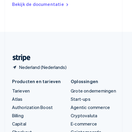
Verenigd Koninkrijk
Bekijk de documentatie
English
Verenigde Arabische Emiraten
English
Verenigde Staten
English
Español
简体中文
Zweden
Svenska
English
Zwitserland
Deutsch
Français
Italiano
English
Nederland (Nederlands)
Producten en tarieven
Oplossingen
Tarieven
Grote ondernemingen
Atlas
Start-ups
Authorization Boost
Agentic commerce
Billing
Cryptovaluta
Capital
E-commerce