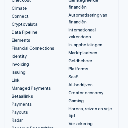
Checkout
Geïntegreerde
financiën
Climate
Automatisering van
Connect
financiën
Cryptovaluta
Internationaal
Data Pipeline
zakendoen
Elements
In-appbetalingen
Financial Connections
Marktplaatsen
Identity
Geldbeheer
Invoicing
Platforms
Issuing
SaaS
Link
AI-bedrijven
Managed Payments
Creator economy
Betaallinks
Gaming
Payments
Horeca, reizen en vrije
Payouts
tijd
Radar
Verzekering