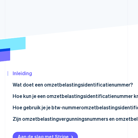
Oprichting van een start-up
Climate
CO₂-verwijdering
Ecosysteem
Identity
Partners
Online identiteitsverificatie
Stripe App
Marketplace
Stripe Sessions 2026
Inleiding
Ontdek hoe Stripe de economische infrastructu
Nu bekijken
Wat doet een omzetbelastingsidentificatienummer?
Hoe kun je een omzetbelastingsidentificatienummer kr
Hoe gebruik je je btw-nummeromzetbelastingsidentif
Zijn omzetbelastingvergunningsnummers en omzetbela
Aan de slag met Stripe