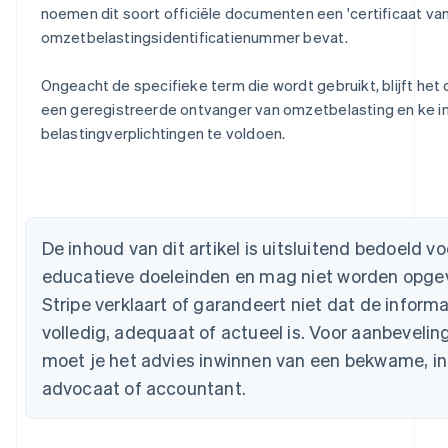
noemen dit soort officiële documenten een 'certificaat van
omzetbelastingsidentificatienummer bevat.
Ongeacht de specifieke term die wordt gebruikt, blijft het do
een geregistreerde ontvanger van omzetbelasting en ke in 
Australië
belastingverplichtingen te voldoen.
English
België
Nederlands
Français
Deutsch
English
Brazilië
Português
English
De inhoud van dit artikel is uitsluitend bedoeld 
Bulgarije
English
educatieve doeleinden en mag niet worden opgevat
Canada
Stripe verklaart of garandeert niet dat de informat
English
Français
Cyprus
volledig, adequaat of actueel is. Voor aanbevelin
English
moet je het advies inwinnen van een bekwame, i
Denemarken
advocaat of accountant.
English
Duitsland
Deutsch
English