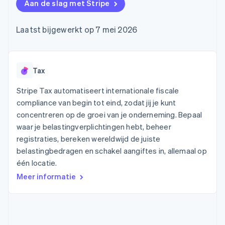
Toegang tot meer
Data Pipeline
Aan de slag met Stripe
Bedrijf
Marktplaatsen
Gegevenssynchronisatie
dan 125
Geldbeheer
Facturatie naar gebruik
Terminal
Productroadmap
Platforms
bieden
Laatst bijgewerkt op 7 mei 2026
Fysieke betalingen
Jaarlijks congres
SaaS
Betaalkaarten uitgeven
Authorization
Sessions
die door stablecoins
Boost
Vacatures
worden gedekt
Optimaliseer de
Stripe Newsroom
Diensten voorzien en
acceptatie
Stripe Press
Tax
beheren met agents
Per branche
Link
Versneld afrekenen
Stripe Tax automatiseert internationale fiscale
Financial
AI-bedrijven
compliance van begin tot eind, zodat jij je kunt
Connections
Creator economy
Contact
Bronnen
Data gekoppelde
concentreren op de groei van je onderneming. Bepaal
Gaming
rekeningen
Horeca, reizen en vrije
waar je belastingverplichtingen hebt, beheer
Neem contact op
tijd
App-integraties
Partner worden
registraties, bereken wereldwijd de juiste
Verzekering
Voorbeelden van code
belastingbedragen en schakel aangiftes in, allemaal op
Media en entertainment
Developerblog
API-status
één locatie.
Meer
Non-profitorganisaties
Product roadmap
Meer informatie
Ontdek wat er in het verschiet ligt
Professionele
dienstverlening
Radar
Publieke sector
Fraudepreventie
Detailhandel
Atlas