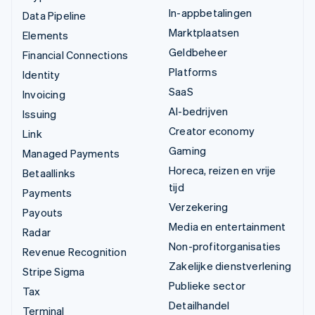
In-appbetalingen
Data Pipeline
Marktplaatsen
Elements
Geldbeheer
Financial Connections
Platforms
Identity
SaaS
Invoicing
AI-bedrijven
Issuing
Creator economy
Link
Gaming
Managed Payments
Horeca, reizen en vrije
Betaallinks
tijd
Payments
Verzekering
Payouts
Media en entertainment
Radar
Non-profitorganisaties
Revenue Recognition
Zakelijke dienstverlening
Stripe Sigma
Publieke sector
Tax
Detailhandel
Terminal