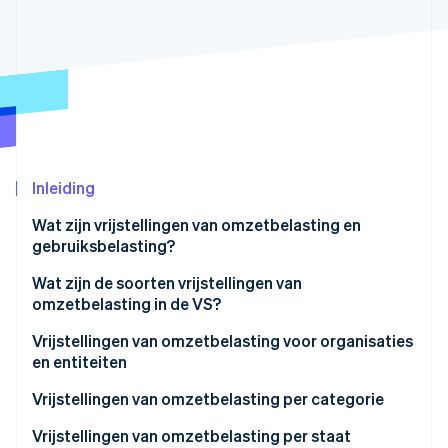
Oprichting van een start-up
Climate
Ecosysteem
CO₂-verwijdering
Partners
Identity
Stripe App Marketplace
Online identiteitsverificatie
Inleiding
Wat zijn vrijstellingen van omzetbelasting en
Stripe Sessions 2026
gebruiksbelasting?
Ontdek hoe Stripe de economische infrastructuu
Nu bekijken
Wat zijn de soorten vrijstellingen van
omzetbelasting in de VS?
Vrijstellingen van omzetbelasting voor organisaties
en entiteiten
Vrijstellingen van omzetbelasting per categorie
Vrijstellingen van omzetbelasting per staat