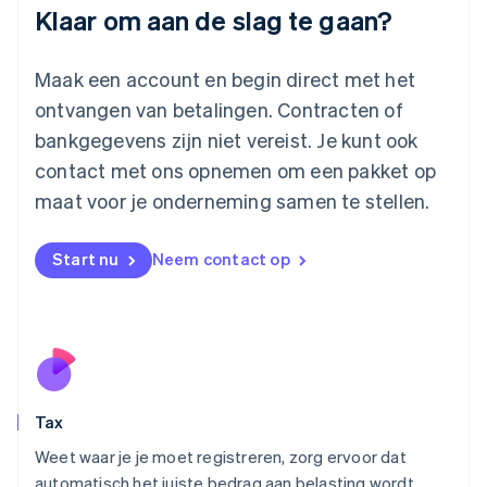
Deutsch
English
Klaar om aan de slag te gaan?
Litouwen
English
Luxemburg
Maak een account en begin direct met het
Français
Deutsch
English
ontvangen van betalingen. Contracten of
Maleisië
bankgegevens zijn niet vereist. Je kunt ook
English
简体中文
contact met ons opnemen om een pakket op
Malta
English
maat voor je onderneming samen te stellen.
Mexico
Español
English
Nederland
Start nu
Neem contact op
Nederlands
English
Nieuw-Zeeland
English
Noorwegen
English
Oostenrijk
Deutsch
English
Tax
Polen
English
Weet waar je je moet registreren, zorg ervoor dat
Portugal
automatisch het juiste bedrag aan belasting wordt