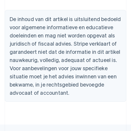
Australië
English
De inhoud van dit artikel is uitsluitend bedoeld
België
voor algemene informatieve en educatieve
Nederlands
Français
Deutsch
English
Brazilië
doeleinden en mag niet worden opgevat als
Português
English
juridisch of fiscaal advies. Stripe verklaart of
Bulgarije
garandeert niet dat de informatie in dit artikel
English
Canada
nauwkeurig, volledig, adequaat of actueel is.
English
Français
Voor aanbevelingen voor jouw specifieke
Cyprus
situatie moet je het advies inwinnen van een
English
Denemarken
bekwame, in je rechtsgebied bevoegde
English
advocaat of accountant.
Duitsland
Deutsch
English
Estland
English
Finland
English
Svenska
Frankrijk