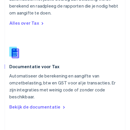
Português
English
berekend en raadpleeg de rapporten die je nodig hebt
Roemenië
om aangifte te doen.
English
Singapore
Alles over Tax
English
简体中文
Slovenië
English
Italiano
Slowakije
English
Spanje
Español
English
Documentatie voor Tax
Thailand
ไทย
English
Automatiseer de berekening en aangifte van
Tsjechië
omzetbelasting, btw en GST voor al je transacties. Er
English
zijn integraties met weinig code of zonder code
Vasteland van China
beschikbaar.
简体中文
English
Verenigd Koninkrijk
Bekijk de documentatie
English
Verenigde Arabische Emiraten
English
Verenigde Staten