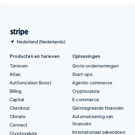
English
Español
简体中文
Zweden
Svenska
English
Zwitserland
Deutsch
Français
Italiano
English
Nederland (Nederlands)
Producten en tarieven
Oplossingen
Tarieven
Grote ondernemingen
Atlas
Start-ups
Authorization Boost
Agentic commerce
Billing
Cryptovaluta
Capital
E-commerce
Checkout
Geïntegreerde financiën
Climate
Automatisering van
financiën
Connect
Internationaal zakendoen
Cryptovaluta