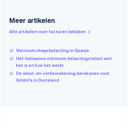
Français
English
Gibraltar
English
Meer artikelen
Griekenland
English
Alle artikelen over facturen bekijken
Hongarije
English
Hongkong SAR, China
Vennootschapsbelasting in Spanje
English
简体中文
Ierland
Het Italiaanse minimum belastingstelsel: wat
English
het is en hoe het werkt
India
De winst-en-verliesrekening berekenen voor
English
Italië
GmbH's in Duitsland
Italiano
English
Japan
日本語
English
Kroatië
English
Italiano
Letland
English
Liechtenstein