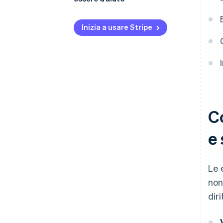
Inizia a usare Stripe
Co
e 
Le 
non
dir