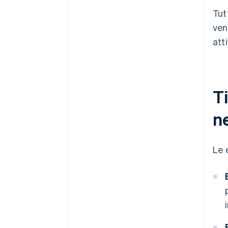
Tut
ven
atti
Ti
ne
Le 