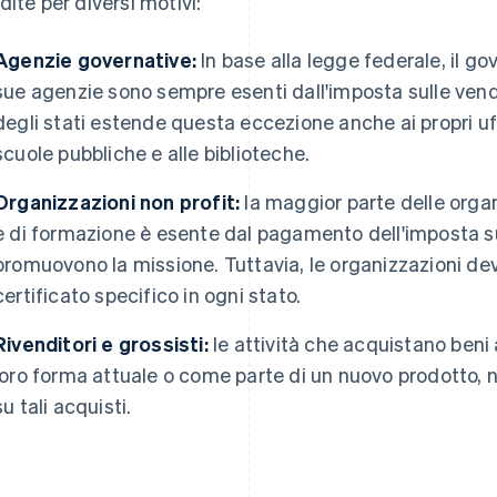
dite per diversi motivi:
Agenzie governative:
In base alla legge federale, il gov
sue agenzie sono sempre esenti dall'imposta sulle vend
degli stati estende questa eccezione anche ai propri uffic
scuole pubbliche e alle biblioteche.
Organizzazioni non profit:
la maggior parte delle organ
e di formazione è esente dal pagamento dell'imposta su
promuovono la missione. Tuttavia, le organizzazioni de
certificato specifico in ogni stato.
Rivenditori e grossisti:
le attività che acquistano beni a
loro forma attuale o come parte di un nuovo prodotto, 
su tali acquisti.