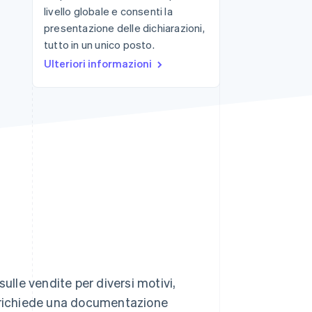
livello globale e consenti la
presentazione delle dichiarazioni,
tutto in un unico posto.
Stripe Sessions 2026
Scopri come Stripe sta
Ulteriori informazioni
costruendo
l'infrastruttura
economica per l'IA.
Guarda ora
ulle vendite per diversi motivi,
zzo richiede una documentazione