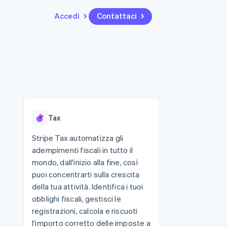
Accedi
Contattaci
Risorse
Ecosistema
Recapiti
me e marketplace
Altro
Integrazioni app
Partner
Contattaci
Product roadmap
ns
Esempi di codice
Stripe App Marketplace
Diventa nostro partner
Scopri cosa ti aspetta
 piattaforme
Blog per sviluppatori
 platforms
ibero
Stato dell'API
Radar
ari integrati
Prevenzione delle frodi
Tax
 fisiche
Atlas
Costituzione di start-up
Stripe Tax automatizza gli
adempimenti fiscali in tutto il
Climate
Rimozione del carbonio
mondo, dall'inizio alla fine, così
puoi concentrarti sulla crescita
Identity
Verifica online dell'identità
della tua attività. Identifica i tuoi
obblighi fiscali, gestisci le
registrazioni, calcola e riscuoti
l'importo corretto delle imposte a