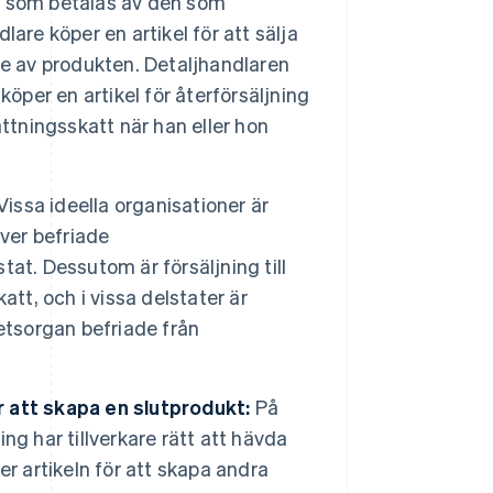
t som betalas av den som
are köper en artikel för att sälja
re av produkten. Detaljhandlaren
öper en artikel för återförsäljning
ningsskatt när han eller hon
issa ideella organisationer är
över befriade
stat. Dessutom är försäljning till
tt, och i vissa delstater är
etsorgan befriade från
 att skapa en slutprodukt:
På
g har tillverkare rätt att hävda
r artikeln för att skapa andra