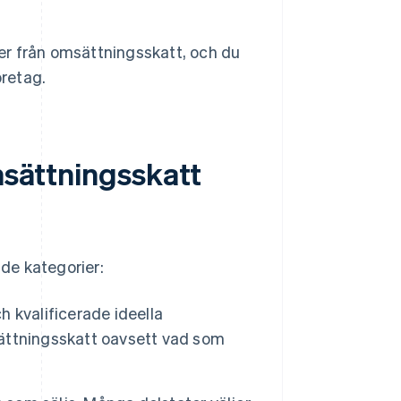
lser från omsättningsskatt, och du
öretag.
omsättningsskatt
nde kategorier:
 kvalificerade ideella
msättningsskatt oavsett vad som