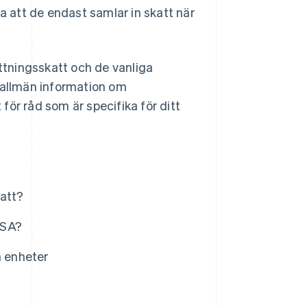
la att de endast samlar in skatt när
ättningsskatt och de vanliga
r allmän information om
ör råd som är specifika för ditt
katt?
USA?
h enheter