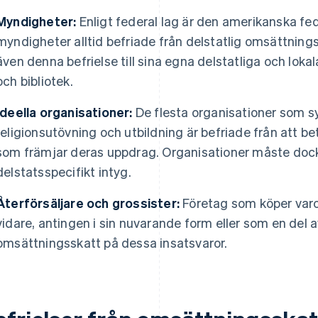
Myndigheter:
Enligt federal lag är den amerikanska fe
myndigheter alltid befriade från delstatlig omsättnings
även denna befrielse till sina egna delstatliga och loka
och bibliotek.
Ideella organisationer:
De flesta organisationer som s
religionsutövning och utbildning är befriade från att b
som främjar deras uppdrag. Organisationer måste dock
delstatsspecifikt intyg.
Återförsäljare och grossister:
Företag som köper varor
vidare, antingen i sin nuvarande form eller som en del a
omsättningsskatt på dessa insatsvaror.