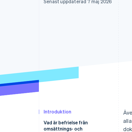
Senast uppdaterad 7 maj 2026
Accelererad kassaprocess
Financial Connections
Länkade finanskontodata
Introduktion
Äve
all
Vad är befrielse från
omsättnings- och
dok