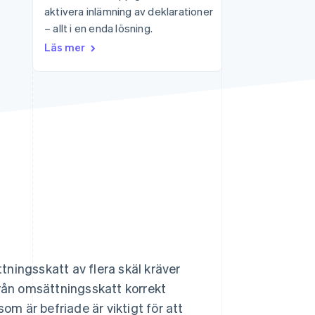
aktivera inlämning av deklarationer
– allt i en enda lösning.
Stripe Sessions 2026
Läs mer
Se hur Stripe bygger den
ekonomiska
infrastrukturen för AI.
Titta nu
ningsskatt av flera skäl kräver
från omsättningsskatt korrekt
om är befriade är viktigt för att