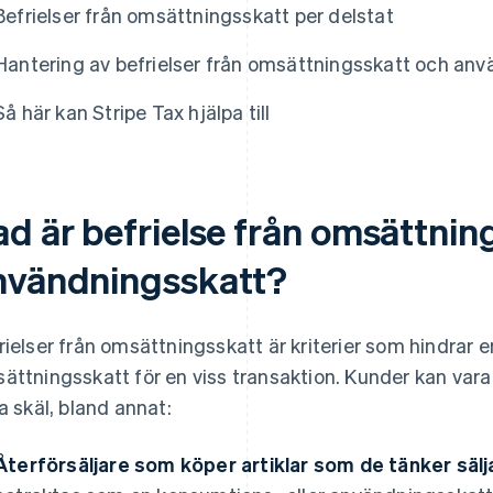
Befrielser från omsättningsskatt per delstat
Hantering av befrielser från omsättningsskatt och an
Så här kan Stripe Tax hjälpa till
ad är befrielse från omsättnin
nvändningsskatt?
rielser från omsättningsskatt är kriterier som hindrar e
ättningsskatt för en viss transaktion. Kunder kan vara b
ka skäl, bland annat:
Återförsäljare som köper artiklar som de tänker sälja