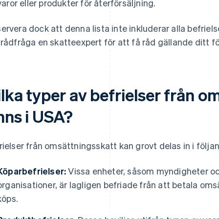
varor eller produkter för återförsäljning.
ervera dock att denna lista inte inkluderar alla befrie
 rådfråga en skatteexpert för att få råd gällande ditt f
lka typer av befrielser från 
nns i USA?
rielser från omsättningsskatt kan grovt delas in i följa
Köparbefrielser:
Vissa enheter, såsom myndigheter och
organisationer, är lagligen befriade från att betala o
köps.