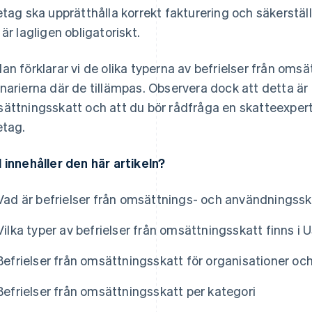
etag ska upprätthålla korrekt fakturering och säkerstäl
 är lagligen obligatoriskt.
an förklarar vi de olika typerna av befrielser från oms
narierna där de tillämpas. Observera dock att detta ä
ättningsskatt och att du bör rådfråga en skatteexpert f
etag.
 innehåller den här artikeln?
Vad är befrielser från omsättnings- och användningss
Vilka typer av befrielser från omsättningsskatt finns i 
Befrielser från omsättningsskatt för organisationer oc
Befrielser från omsättningsskatt per kategori