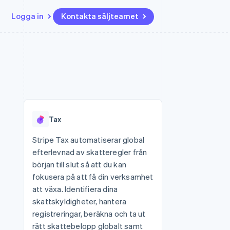
Logga in
Kontakta säljteamet
Resurser
Ecosystem
Kontakt
ch
Mer
er
Appintegrationer
Partner
Kontakta säljteamet
Product roadmap
Kodexempel
Stripe App Marketplace
Bli partner
Se vad som kommer härnäst
Utvecklarblogg
r plattformar
tid
API-status
Radar
 plattformar
Bedrägeribekämpning
nanstjänster
Tax
Atlas
tuella kort
Bolagsbildning för startups
Stripe Tax automatiserar global
efterlevnad av skatteregler från
Climate
Koldioxidinfångning
början till slut så att du kan
fokusera på att få din verksamhet
Identity
Identitetsverifiering online
att växa. Identifiera dina
skattskyldigheter, hantera
registreringar, beräkna och ta ut
rätt skattebelopp globalt samt