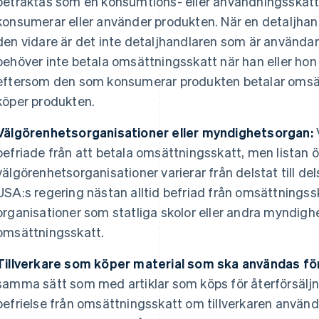
betraktas som en konsumtions- eller användningsskat
konsumerar eller använder produkten. När en detaljhandl
den vidare är det inte detaljhandlaren som är använda
behöver inte betala omsättningsskatt när han eller hon k
eftersom den som konsumerar produkten betalar omsätt
köper produkten.
Välgörenhetsorganisationer eller myndighetsorgan:
V
befriade från att betala omsättningsskatt, men listan 
välgörenhetsorganisationer varierar från delstat till del
USA:s regering nästan alltid befriad från omsättningsska
organisationer som statliga skolor eller andra myndigh
omsättningsskatt.
Tillverkare som köper material som ska användas för
samma sätt som med artiklar som köps för återförsäljnin
befrielse från omsättningsskatt om tillverkaren använde