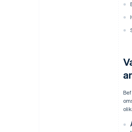
V
a
Bef
oms
oli