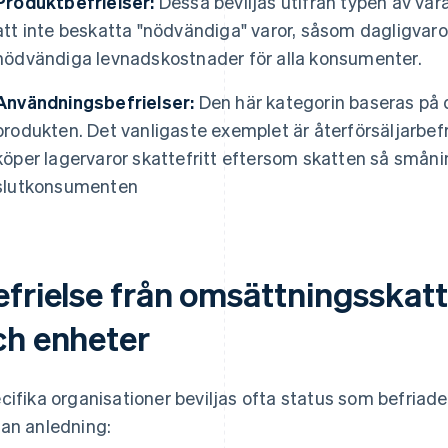
Produktbefrielser:
Dessa beviljas utifrån typen av var
att inte beskatta "nödvändiga" varor, såsom dagligvaro
nödvändiga levnadskostnader för alla konsumenter.
Användningsbefrielser:
Den här kategorin baseras på
produkten. Det vanligaste exemplet är återförsäljarbefr
köper lagervaror skattefritt eftersom skatten så smån
slutkonsumenten
efrielse från omsättningsskatt
ch enheter
cifika organisationer beviljas ofta status som befriade
an anledning: