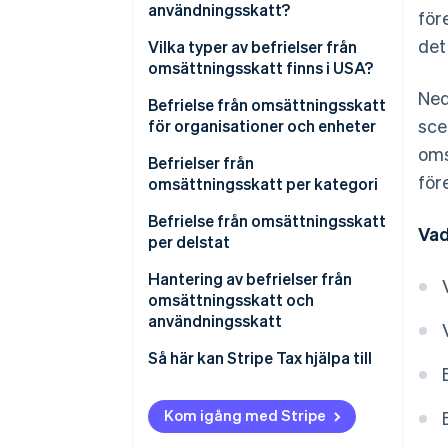
användningsskatt?
för
det
Vilka typer av befrielser från
omsättningsskatt finns i USA?
Ned
Befrielse från omsättningsskatt
sce
för organisationer och enheter
oms
Befrielser från
för
omsättningsskatt per kategori
Befrielse från omsättningsskatt
Vad
per delstat
Hantering av befrielser från
omsättningsskatt och
användningsskatt
Så här kan Stripe Tax hjälpa till
Kom igång med Stripe