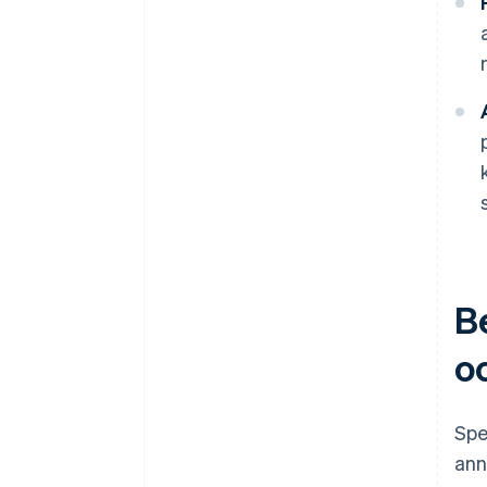
B
o
Spe
ann