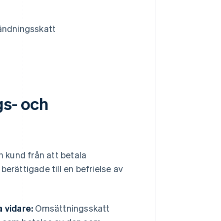
vändningsskatt
gs- och
n kund från att betala
erättigade till en befrielse av
 vidare:
Omsättningsskatt