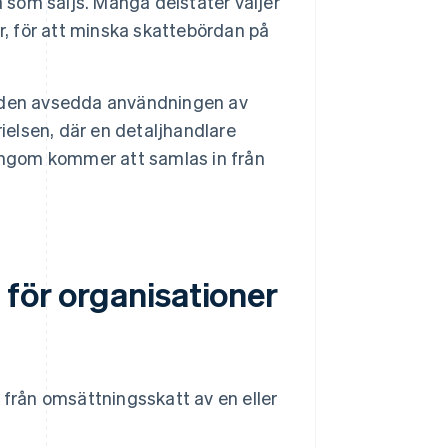
a som säljs. Många delstater väljer
r, för att minska skattebördan på
 den avsedda användningen av
ielsen, där en detaljhandlare
ingom kommer att samlas in från
 för organisationer
 från omsättningsskatt av en eller