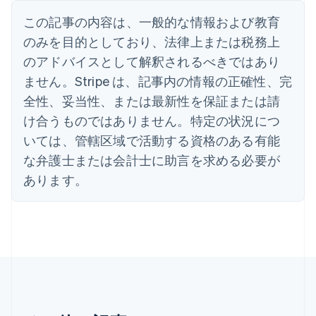
English
イギリス
この記事の内容は、一般的な情報および教育
English
のみを目的としており、法律上または税務上
イタリア
のアドバイスとして解釈されるべきではあり
Italiano
English
インド
ません。Stripe は、記事内の情報の正確性、完
English
全性、妥当性、または最新性を保証または請
エストニア
English
け合うものではありません。特定の状況につ
オーストラリア
いては、管轄区域で活動する資格のある有能
English
オーストリア
な弁護士または会計士に助言を求める必要が
Deutsch
English
あります。
オランダ
Nederlands
English
カナダ
English
Français
キプロス
English
ギリシア
English
クロアチア