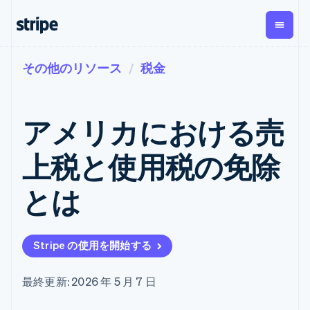
その他のリソース
税金
企業規模別
ドキュメント
学ぶ
支払い
収益
資金管
プラッ
理
フォー
大企業向け
Stripe のドキュメント
ブログ
とマー
Payments
Billing
スタートアップ向け
API リファレンス
導入事例
アメリカにおける売
オンライン決
経常収益
ットプ
Global
ライブラリと SDK
ガイド
済
Metronome
Payouts
イス
Stripe Apps
Managed
上税と使用税の免除
従量課金
Payments
第三者
Connec
ユースケース別
マーチャント
サブスクリ
への入
サポート
プション
オブレコード
金
とは
プラッ
ガイド
エージェンティックコマ
サブスクリ
ソリューショ
Payment links
フォー
ース
サポートに問い合わせる
プションの
ン
決済の
E コマース / ECサイト
オンライン決済を受け付
管理サポートプラン
コーディング
管理
Invoicing
築
埋込型金融
け
プロフェッショナルサー
1 回限りまた
不要の決済ペ
Stripe の使用を開始する
請求・財務関連
構築済みの決済を実装
ビス
は継続
ージ
Checkout
グローバルビジネス
プラットフォームまたは
構築済み決済
Tax
アプリ内決済
マーケットプレイスを構
消費税と
UI
最終更新: 2026 年 5 月 7 日
マーケットプレイス
築する
VAT の自動
Elements
資金管理
サブスクリプションを管
柔軟な UI コン
計算
Revenue
会社
プラットフォーム
理