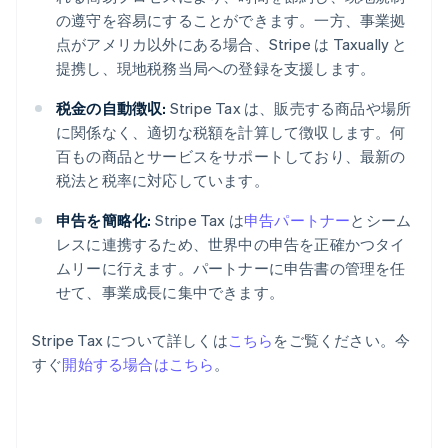
の遵守を容易にすることができます。一方、事業拠
点がアメリカ以外にある場合、Stripe は Taxually と
提携し、現地税務当局への登録を支援します。
税金の自動徴収:
Stripe Tax は、販売する商品や場所
に関係なく、適切な税額を計算して徴収します。何
百もの商品とサービスをサポートしており、最新の
税法と税率に対応しています。
申告を簡略化:
Stripe Tax は
申告パートナー
とシーム
レスに連携するため、世界中の申告を正確かつタイ
ムリーに行えます。パートナーに申告書の管理を任
せて、事業成長に集中できます。
Stripe Tax について詳しくは
こちら
をご覧ください。今
アイルランド
すぐ
開始する場合はこちら
。
English
アメリカ
English
Español
简体中文
アラブ首長国連邦