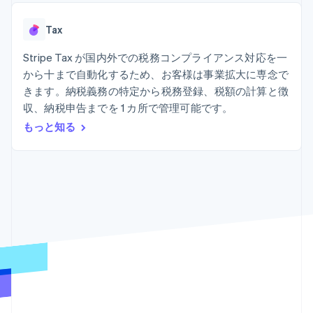
Recognition
ポーネント
SaaS
従量課金請求を提供
決済手段
製品ロードマップ
ステーブルコイン担保型
会計管理の
125 以上の決
Tax
Sessions 年次カンファ
のカードを発行
自動化
済手段を利用
レンス
エージェントによるサー
Stripe
可能
Terminal
Stripe Tax が国内外での税務コンプライアンス対応を一
採用情報
ビスのプロビジョニング
Sigma
業種別
対面支払い
ニュースルーム
と管理
から十まで自動化するため、お客様は事業拡大に専念で
カスタムレ
Authorization
Stripe Press
きます。納税義務の特定から税務登録、税額の計算と徴
ポート
Boost
AI 企業
Data
決済成功率の
収、納税申告までを 1 カ所で管理可能です。
クリエイターエコノミ―
Pipeline
最適化
ゲーム
もっと知る
リソース
データの同
Link
ホスピタリティ、旅行、
お問い合わせ
期
スピーディー
レジャー
な決済
保険
アプリへの導入
営業にお問い合わせ
メディアおよびエンター
コードサンプル
パートナーになる
テインメント
開発者のブログ
非営利団体
API ステータス
プロフェッショナルサー
その他
ビス
Product roadmap
パブリックセクター
今後の予定を確認
小売業
Radar
不正防止
エコシステム
Atlas
スタートアップの企業設立