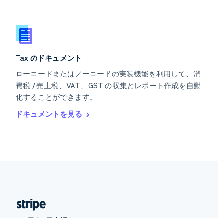
マレーシア
English
简体中文
メキシコ
Español
English
ラトビア
Tax のドキュメント
English
リトアニア
ローコードまたはノーコードの実装機能を利用して、消
English
費税 / 売上税、VAT、GST の収集とレポート作成を自動
リヒテンシュタイン
化することができます。
Deutsch
English
ルーマニア
ドキュメントを見る
English
ルクセンブルグ
Français
Deutsch
English
中国香港特別行政区
English
简体中文
中国本土
简体中文
English
日本
日本語
English