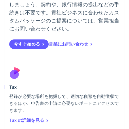
Deutsch
English
しましょう。契約や、銀行情報の提出などの手
ニュージーランド
続きは不要です。貴社ビジネスに合わせたカス
English
ノルウェー
タムパッケージのご提案については、営業担当
English
にお問い合わせください。
ハンガリー
English
フィンランド
今すぐ始める
営業にお問い合わせ
English
Svenska
ブラジル
Português
English
フランス
Français
English
ブルガリア
English
Tax
ベルギー
Nederlands
Français
Deutsch
English
登録が必要な場所を把握して、適切な税額を自動徴収で
ポーランド
きるほか、申告書の申請に必要なレポートにアクセスで
English
きます。
ポルトガル
Português
English
Tax の詳細を見る
マルタ
English