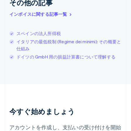
その他の記事
English
Italiano
ジブラルタル
English
インボイスに関する記事一覧
シンガポール
English
简体中文
スイス
スペインの法人所得税
Deutsch
Français
Italiano
English
イタリアの最低税制 (Regime dei minimi): その概要と
スウェーデン
Svenska
English
仕組み
スペイン
ドイツの GmbH 用の損益計算書について理解する
Español
English
スロバキア
English
スロベニア
English
Italiano
タイ
ไทย
English
チェコ共和国
English
今すぐ始めましょう
デンマーク
English
ドイツ
アカウントを作成し、支払いの受け付けを開始