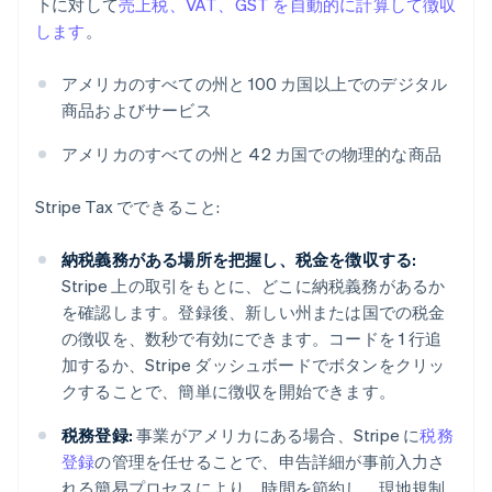
下に対して
売上税、VAT、GST を自動的に計算して徴収
します
。
アメリカのすべての州と 100 カ国以上でのデジタル
商品およびサービス
アメリカのすべての州と 42 カ国での物理的な商品
Stripe Tax でできること:
納税義務がある場所を把握し、税金を徴収する:
Stripe 上の取引をもとに、どこに納税義務があるか
を確認します。登録後、新しい州または国での税金
の徴収を、数秒で有効にできます。コードを 1 行追
加するか、Stripe ダッシュボードでボタンをクリッ
クすることで、簡単に徴収を開始できます。
税務登録:
事業がアメリカにある場合、Stripe に
税務
登録
の管理を任せることで、申告詳細が事前入力さ
れる簡易プロセスにより、時間を節約し、現地規制