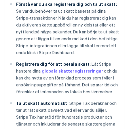
Förstå var du ska registrera dig och ta ut skatt:
Se var du behöver ta ut skatt baserat på dina
Stripe-transaktioner. När du har registrerat dig kan
du aktivera skatteuppbörd i en ny delstat eller ett
nytt land på några sekunder. Du kan börja ta ut skatt
genom att lägga till en enda rad kod i den befintliga
Stripe-integrationen eller lägga till skatter med ett
enda klick i Stripe Dashboard.
Registrera dig för att betala skatt:
Låt Stripe
hantera dina
globala skatteregistreringar
och du
kan dra nytta av en förenklad process som fyller i
ansökningsuppgifter på förhand. Det sparar tid och
förenklar efterlevnaden av lokala bestämmelser.
Ta ut skatt automatiskt:
Stripe Tax beräknar och
tar ut rätt skatt oavsett vad eller var du säljer.
Stripe Tax har stöd för hundratals produkter och
tjänster och inkluderar de senaste skattereglerna