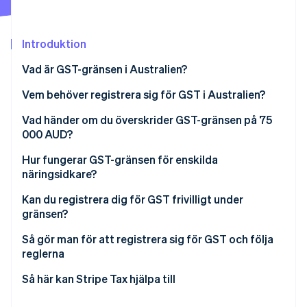
Identitetsverifiering online
Partner
Stripe App Marketplace
Introduktion
Vad är GST-gränsen i Australien?
Stripe Sessions 2026
Vem behöver registrera sig för GST i Australien?
Se hur Stripe bygger den ekonomiska inf
Titta nu
Vad händer om du överskrider GST-gränsen på 75
000 AUD?
Hur fungerar GST-gränsen för enskilda
näringsidkare?
Kan du registrera dig för GST frivilligt under
gränsen?
Så gör man för att registrera sig för GST och följa
reglerna
Så här kan Stripe Tax hjälpa till