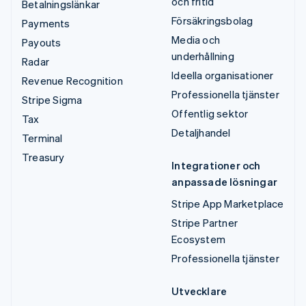
och fritid
Betalningslänkar
Försäkringsbolag
Payments
Media och
Payouts
underhållning
Radar
Ideella organisationer
Revenue Recognition
Professionella tjänster
Stripe Sigma
Offentlig sektor
Tax
Detaljhandel
Terminal
Treasury
Integrationer och
anpassade lösningar
Stripe App Marketplace
Stripe Partner
Ecosystem
Professionella tjänster
Utvecklare