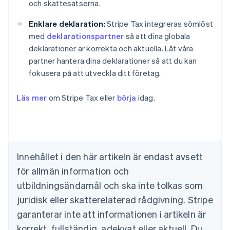
och skattesatserna.
Enklare deklaration:
Stripe Tax integreras sömlöst
med
deklarationspartner
så att dina globala
deklarationer är korrekta och aktuella. Låt våra
partner hantera dina deklarationer så att du kan
fokusera på att utveckla ditt företag.
Läs mer
om Stripe Tax eller
börja
idag.
Australien
English
Belgien
Innehållet i den här artikeln är endast avsett
Nederlands
Français
Deutsch
English
Brasilien
för allmän information och
Português
English
utbildningsändamål och ska inte tolkas som
Bulgarien
juridisk eller skatterelaterad rådgivning. Stripe
English
Cypern
garanterar inte att informationen i artikeln är
English
korrekt, fullständig, adekvat eller aktuell. Du
Danmark