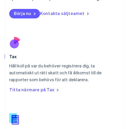
Nederlands
English
Norge
Börja nu
Kontakta säljteamet
English
Nya Zeeland
English
Polen
English
Portugal
Português
English
Tax
Rumänien
English
Håll koll på var du behöver registrera dig, ta
Schweiz
automatiskt ut rätt skatt och få åtkomst till de
Deutsch
Français
Italiano
English
rapporter som behövs för att deklarera.
Singapore
English
简体中文
Titta närmare på Tax
Slovakien
English
Slovenien
English
Italiano
Spanien
Español
English
Storbritannien