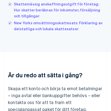
Skattemässig anskaffningsutgift för företag:
Italiano
English
Japan
Hur skatter beräknas för inkomster, försäljning
日本語
English
och tillgångar
Kanada
New Yorks omsättningsskattesats: Förklaring av
English
Français
delstatliga och lokala skattesatser
Kroatien
English
Italiano
Lettland
English
Liechtenstein
Deutsch
English
Litauen
English
Luxemburg
Är du redo att sätta i gång?
Français
Deutsch
English
Malaysia
English
简体中文
Skapa ett konto och börja ta emot betalningar
Malta
– inga avtal eller bankuppgifter behövs – eller
English
Mexiko
kontakta oss för att ta fram ett
Español
English
specialanpassat paket för ditt företag.
Nederländerna