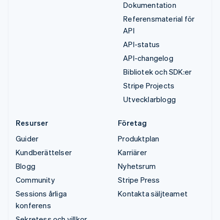
Dokumentation
Referensmaterial för
API
API-status
API-changelog
Bibliotek och SDK:er
Stripe Projects
Utvecklarblogg
Resurser
Företag
Guider
Produktplan
Kundberättelser
Karriärer
Blogg
Nyhetsrum
Community
Stripe Press
Sessions årliga
Kontakta säljteamet
konferens
Sekretess och villkor