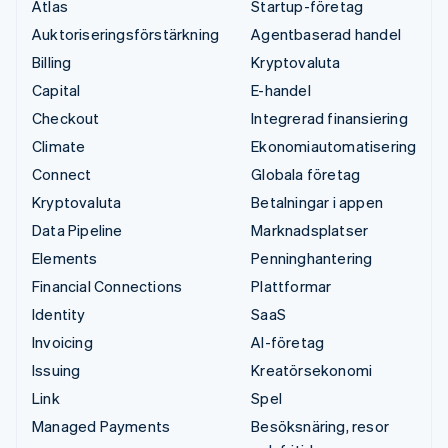
Atlas
Startup-företag
Auktoriseringsförstärkning
Agentbaserad handel
Billing
Kryptovaluta
Capital
E-handel
Checkout
Integrerad finansiering
Climate
Ekonomiautomatisering
Connect
Globala företag
Kryptovaluta
Betalningar i appen
Data Pipeline
Marknadsplatser
Elements
Penninghantering
Financial Connections
Plattformar
Identity
SaaS
Invoicing
AI-företag
Issuing
Kreatörsekonomi
Link
Spel
Managed Payments
Besöksnäring, resor