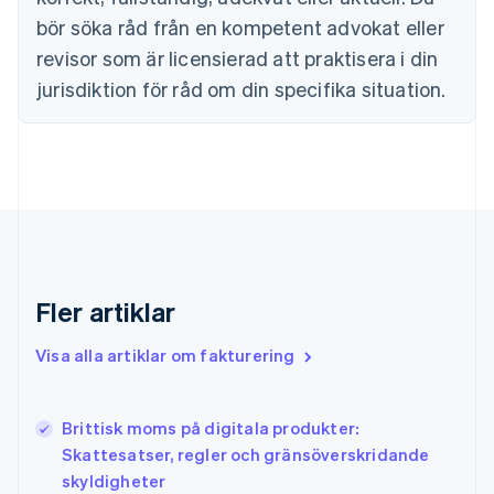
English
bör söka råd från en kompetent advokat eller
Estland
revisor som är licensierad att praktisera i din
English
Fastlandskina
jurisdiktion för råd om din specifika situation.
简体中文
English
Finland
English
Svenska
Frankrike
Français
English
Förenade Arabemiraten
English
Gibraltar
English
Fler artiklar
Grekland
English
Visa alla artiklar om fakturering
Hongkong SAR, Kina
English
简体中文
Indien
English
Brittisk moms på digitala produkter:
Irland
Skattesatser, regler och gränsöverskridande
English
skyldigheter
Italien