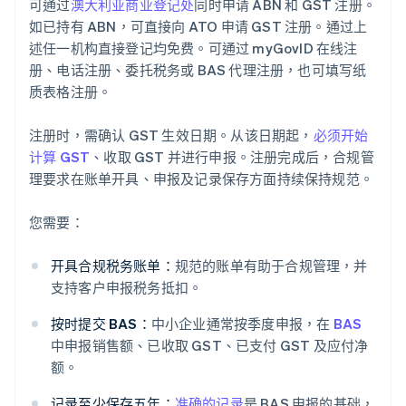
可通过
澳大利亚商业登记处
同时申请 ABN 和 GST 注册。
如已持有 ABN，可直接向 ATO 申请 GST 注册。通过上
述任一机构直接登记均免费。可通过 myGovID 在线注
册、电话注册、委托税务或 BAS 代理注册，也可填写纸
质表格注册。
注册时，需确认 GST 生效日期。从该日期起，
必须开始
计算 GST
、收取 GST 并进行申报。注册完成后，合规管
理要求在账单开具、申报及记录保存方面持续保持规范。
您需要：
开具合规税务账单：
规范的账单有助于合规管理，并
支持客户申报税务抵扣。
按时提交 BAS：
中小企业通常按季度申报，在
BAS
中申报销售额、已收取 GST、已支付 GST 及应付净
额。
记录至少保存五年：
准确的记录
是 BAS 申报的基础，