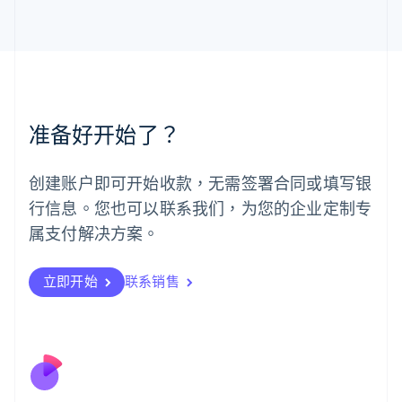
马尔他
English
马来西亚
English
简体中文
美国
English
Español
简体中文
墨西哥
准备好开始了？
Español
English
挪威
English
创建账户即可开始收款，无需签署合同或填写银
葡萄牙
行信息。您也可以联系我们，为您的企业定制专
Português
English
日本
属支付解决方案。
日本語
English
瑞典
立即开始
联系销售
Svenska
English
瑞士
Deutsch
Français
Italiano
English
塞浦路斯
English
斯洛伐克
English