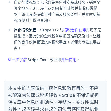
自动征收税款：
无论您销售何种商品或服务、销售至
阿联酋
哪个地区，Stripe Tax 均可精准计算并征收应缴税
English
爱尔兰
款。该工具支持数百种产品及服务类型，并实时更新
English
税收规则与税率变动。
爱沙尼亚
English
简化报税流程：
Stripe Tax 与
报税合作伙伴
实现了无
奥地利
缝集成，因此您的全球税务申报既准确又及时。让我
Deutsch
English
们的合作伙伴管理您的报税事宜，以便您专注发展业
澳大利亚
务。
English
巴西
Português
English
进一步了解
Stripe Tax，或立即
开始使用
。
保加利亚
English
比利时
Nederlands
Français
Deutsch
English
波兰
本文中的内容仅供一般信息和教育目的，不应
English
丹麦
被解释为法律或税务建议。Stripe 不保证或担
English
保文章中信息的准确性、完整性、充分性或时
德国
效性。您应该寻求在您的司法管辖区获得执业
Deutsch
English