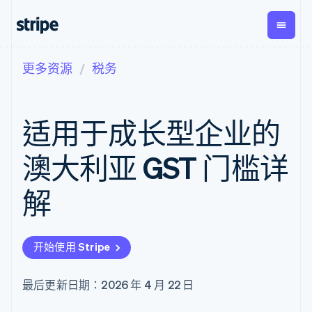
更多资源
税务
按企业阶段
文档
学习
支付
营收
资金管
平台
理
易市
大型企业
Stripe 文档
博客
Payments
Billing
初创企业
API 参考文档
客户案例
适用于成长型企业的
在线支付
经常性收入
Global
Conn
库与 SDK
指南
Managed
Metronome
Payouts
Stripe Apps
Payments
按用量计费
平台
澳大利亚 GST 门槛详
备案商家解决
Subscriptions
向第三
按应用场景
方案
方打款
支持
订阅管理
Payment links
Crypto
解
指南
智能体商务
Invoicing
钱包、
加密货币
获取支持
无代码支付
一次性或定期
稳定币
电子商务
接受线上付款
托管支持方案
Checkout
账单
发行和
嵌入式金融
实施预置结账流程
专业服务
预构建支付界
Tax
发卡基
开始使用 Stripe
财务自动化
构建平台或交易市场
面
销售税和增值
础设施
全球化企业
管理订阅
Elements
税自动化
应用内支付
提供按用量计费
灵活的 UI 组件
Revenue
最后更新日期：2026 年 4 月 22 日
交易市场
发行稳定币支持的支付卡
支付方式
Recognition
公司
资金管理
通过智能体配置和管理服
支持 125 种以
会计自动化
平台
务