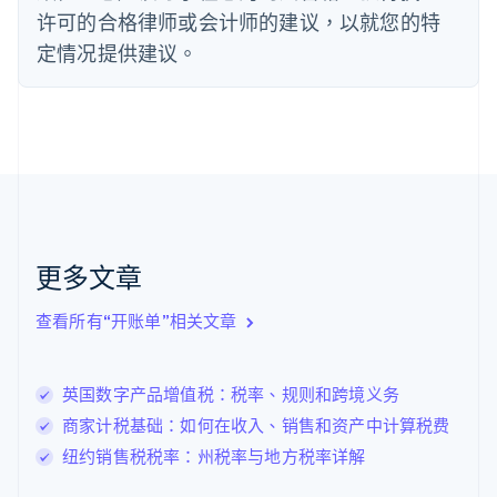
法国
许可的合格律师或会计师的建议，以就您的特
Français
English
定情况提供建议。
芬兰
English
Svenska
荷兰
Nederlands
English
加拿大
English
Français
捷克
English
克罗地亚
English
Italiano
更多文章
拉脱维亚
English
查看所有“开账单”相关文章
立陶宛
English
列支敦士登
英国数字产品增值税：税率、规则和跨境义务
Deutsch
English
卢森堡
商家计税基础：如何在收入、销售和资产中计算税费
Français
Deutsch
English
纽约销售税税率：州税率与地方税率详解
罗马尼亚
English