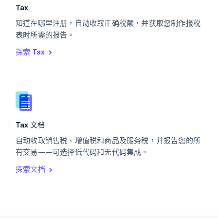
斯洛文尼亚
Tax
English
Italiano
知道在哪里注册，自动收取正确税额，并获取您制作报税
泰国
ไทย
English
表时所需的报告。
希腊
探索 Tax
English
西班牙
Español
English
新加坡
English
简体中文
新西兰
English
Tax 文档
匈牙利
English
自动收取销售税、增值税和商品及服务税，并报告您的所
意大利
有交易——可选择低代码和无代码集成。
Italiano
English
印度
探索文档
English
英国
English
直布罗陀
English