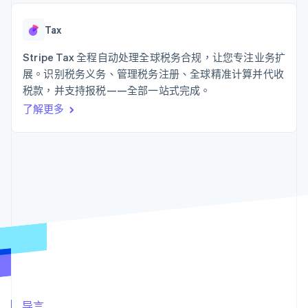
上
Stripe Sigma
产品路线图
SaaS
自定义报告
Authorization
Sessions 年度大会
Boost
Data Pipeline
Tax
招聘
支付成功率优
数据同步
资讯中心
化
资源
Stripe Tax 全程自动处理全球税务合规，让您专注业务扩
Stripe Press
Link
按行业
展。识别税务义务、管理税务注册、全球精准计算并代收
加速结账
应用集成
税款，并支持报税——全部一站式完成。
AI 企业
代码示例
创作者经济
开发者博客
联系
了解更多
游戏
API 状态
酒店、旅游与休闲
联系销售
更多
保险
成为合作伙伴
Product roadmap
媒体与娱乐
了解未来规划
非营利组织
专业服务
Radar
公共部门
欺诈防范
零售
Atlas
初创企业注册
Climate
生态系统
碳移除
合作伙伴
Stripe App Marketplace
导言