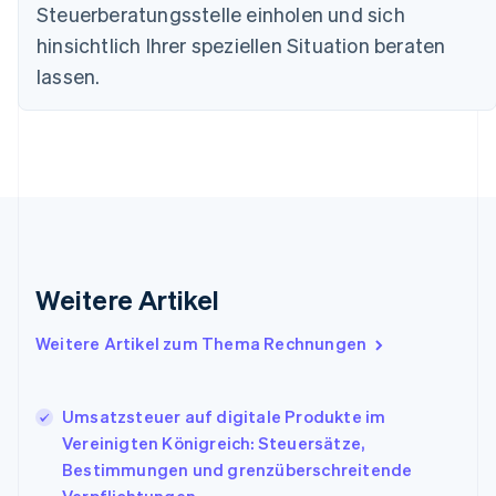
English
Steuerberatungsstelle einholen und sich
Dänemark
hinsichtlich Ihrer speziellen Situation beraten
English
Deutschland
lassen.
Deutsch
English
Estland
English
Festlandchina
简体中文
English
Finnland
English
Svenska
Frankreich
Français
English
Gibraltar
Weitere Artikel
English
Griechenland
Weitere Artikel zum Thema Rechnungen
English
Indien
English
Umsatzsteuer auf digitale Produkte im
Irland
Vereinigten Königreich: Steuersätze,
English
Bestimmungen und grenzüberschreitende
Italien