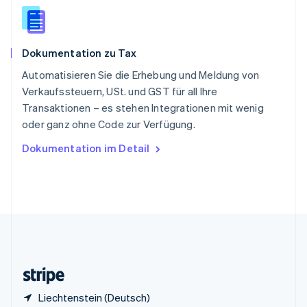
English
Italiano
Sonderverwaltungsregion Hongkong,
China
English
简体中文
Dokumentation zu Tax
Spanien
Español
English
Automatisieren Sie die Erhebung und Meldung von
Thailand
Verkaufssteuern, USt. und GST für all Ihre
ไทย
English
Transaktionen – es stehen Integrationen mit wenig
Tschechische Republik
oder ganz ohne Code zur Verfügung.
English
Ungarn
Dokumentation im Detail
English
Vereinigte Arabische Emirate
English
Vereinigte Staaten
English
Español
简体中文
Vereinigtes Königreich
English
Zypern
English
Liechtenstein (Deutsch)