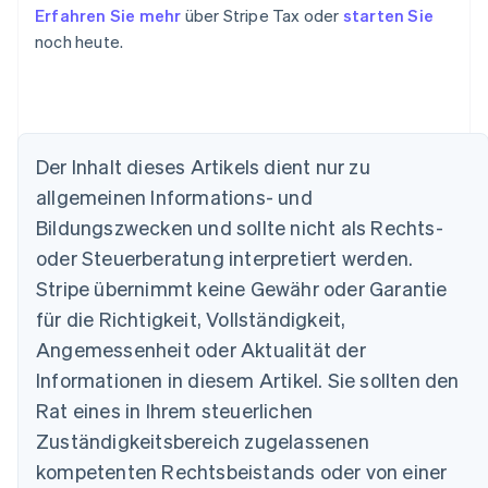
Erfahren Sie mehr
über Stripe Tax oder
starten Sie
noch heute.
Der Inhalt dieses Artikels dient nur zu
allgemeinen Informations- und
Bildungszwecken und sollte nicht als Rechts-
oder Steuerberatung interpretiert werden.
Stripe übernimmt keine Gewähr oder Garantie
für die Richtigkeit, Vollständigkeit,
Australien
Angemessenheit oder Aktualität der
English
Informationen in diesem Artikel. Sie sollten den
Belgien
Nederlands
Français
Deutsch
English
Rat eines in Ihrem steuerlichen
Brasilien
Zuständigkeitsbereich zugelassenen
Português
English
Bulgarien
kompetenten Rechtsbeistands oder von einer