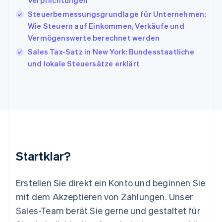
Verpflichtungen
Italiano
English
Japan
Steuerbemessungsgrundlage für Unternehmen:
日本語
English
Wie Steuern auf Einkommen, Verkäufe und
Kanada
Vermögenswerte berechnet werden
English
Français
Kroatien
Sales Tax-Satz in New York: Bundesstaatliche
English
Italiano
und lokale Steuersätze erklärt
Lettland
English
Liechtenstein
Deutsch
English
Litauen
English
Luxemburg
Français
Deutsch
English
Malaysia
Startklar?
English
简体中文
Malta
English
Erstellen Sie direkt ein Konto und beginnen Sie
Mexiko
mit dem Akzeptieren von Zahlungen. Unser
Español
English
Sales-Team berät Sie gerne und gestaltet für
Neuseeland