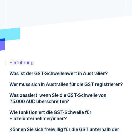
Betrugsprävention
Ecosystem
Atlas
Start-up-Gründung
Partner
Stripe App-Marktplatz
Climate
CO₂-Entnahme
Einführung
Stripe-Sessions 2026
Erfahren Sie, wie Stripe Lösungen für die Wirtschaft
Was ist der GST-Schwellenwert in Australien?
Jetzt ansehen
Wer muss sich in Australien für die GST registrieren?
Was passiert, wenn Sie die GST-Schwelle von
75.000 AUD überschreiten?
Wie funktioniert die GST-Schwelle für
Einzelunternehmer/innen?
Können Sie sich freiwillig für die GST unterhalb der