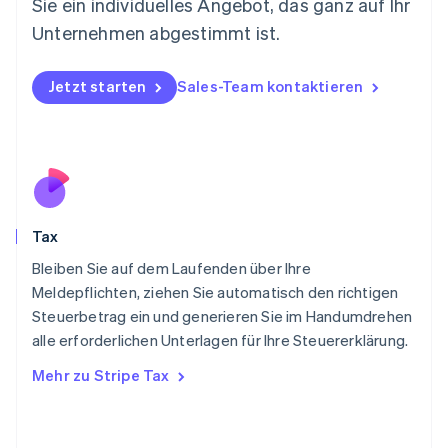
Sie ein individuelles Angebot, das ganz auf Ihr
English
Niederlande
Unternehmen abgestimmt ist.
Nederlands
English
Norwegen
English
Jetzt starten
Sales-Team kontaktieren
Österreich
Deutsch
English
Polen
English
Portugal
Português
English
Rumänien
Tax
English
Schweden
Bleiben Sie auf dem Laufenden über Ihre
Svenska
English
Meldepflichten, ziehen Sie automatisch den richtigen
Schweiz
Steuerbetrag ein und generieren Sie im Handumdrehen
Deutsch
Français
Italiano
English
alle erforderlichen Unterlagen für Ihre Steuererklärung.
Singapur
English
简体中文
Mehr zu Stripe Tax
Slowakei
English
Slowenien