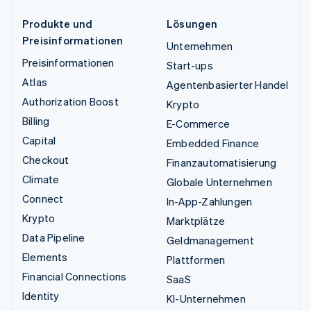
Produkte und
Lösungen
Preisinformationen
Unternehmen
Preisinformationen
Start-ups
Atlas
Agentenbasierter Handel
Authorization Boost
Krypto
Billing
E-Commerce
Capital
Embedded Finance
Checkout
Finanzautomatisierung
Climate
Globale Unternehmen
Connect
In-App-Zahlungen
Krypto
Marktplätze
Data Pipeline
Geldmanagement
Elements
Plattformen
Financial Connections
SaaS
Identity
KI-Unternehmen