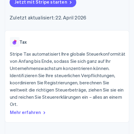
Data Pipeline
Jetzt mit Stripe starten
Geldmanagement
Marktplatz auf
Zugriff auf mehr als
Datensynchronisierung
Produkt-Roadmap
Plattformen
Grundlagen der
125
Stripe Sessions
SaaS
Abonnementverwaltung
Zuletzt aktualisiert: 22. April 2026
Terminal
Karriere
Zahlungen vor Ort
Newsroom
So setzen Sie
Authorization
Stripe Press
nutzungsbasierte
Boost
Abrechnung um
Nach Branche
Optimierung der
Tax
Stablecoin-gestützte
Autorisierungsraten
Karten ausgeben: So
Link
KI-Unternehmen
Kontakt
geht´s
Stripe Tax automatisiert Ihre globale Steuerkonformität
Beschleunigter
Creator Economy
Bereitstellung und
von Anfang bis Ende, sodass Sie sich ganz auf Ihr
Bezahlvorgang
Gaming
Verwaltung von
Sales-Team
Unternehmenswachstum konzentrieren können.
Financial
Bewirtung, Reisen und
Diensten mit Agenten
kontaktieren
Connections
Freizeit
Identifizieren Sie Ihre steuerlichen Verpflichtungen,
Partner werden
Verbundene
Versicherungen
koordinieren Sie Registrierungen, berechnen Sie
Medien und
Finanzdaten
weltweit die richtigen Steuerbeträge, ziehen Sie sie ein
Unterhaltung
Ressourcen
Gemeinnützige
und reichen Sie Steuererklärungen ein – alles an einem
Organisationen
Ort.
Fachdienstleistungen
App-Integrationen
Mehr
Öffentlicher Sektor
Code-Beispiele
Mehr erfahren
Product roadmap
Einzelhandel
Entwickler-Blog
Ausblick
API-Status
Radar