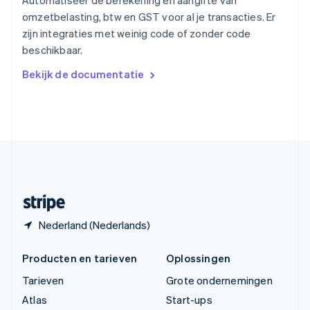
Automatiseer de berekening en aangifte van
Tsjechië
omzetbelasting, btw en GST voor al je transacties. Er
English
zijn integraties met weinig code of zonder code
Vasteland van China
beschikbaar.
简体中文
English
Verenigd Koninkrijk
Bekijk de documentatie
English
Verenigde Arabische Emiraten
English
Verenigde Staten
English
Español
简体中文
Zweden
Svenska
English
Zwitserland
Deutsch
Français
Italiano
English
Nederland (Nederlands)
Producten en tarieven
Oplossingen
Tarieven
Grote ondernemingen
Atlas
Start-ups