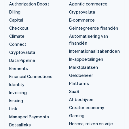
Authorization Boost
Agentic commerce
Billing
Cryptovaluta
Capital
E-commerce
Checkout
Geïntegreerde financiën
Climate
Automatisering van
financiën
Connect
Internationaal zakendoen
Cryptovaluta
In-appbetalingen
Data Pipeline
Marktplaatsen
Elements
Geldbeheer
Financial Connections
Platforms
Identity
SaaS
Invoicing
AI-bedrijven
Issuing
Creator economy
Link
Gaming
Managed Payments
Horeca, reizen en vrije
Betaallinks