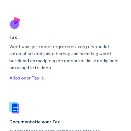
Nieuw-Zeeland
English
Noorwegen
English
Oostenrijk
Deutsch
English
Tax
Polen
English
Weet waar je je moet registreren, zorg ervoor dat
Portugal
automatisch het juiste bedrag aan belasting wordt
Português
English
berekend en raadpleeg de rapporten die je nodig hebt
Roemenië
om aangifte te doen.
English
Singapore
Alles over Tax
English
简体中文
Slovenië
English
Italiano
Slowakije
English
Spanje
Español
English
Documentatie voor Tax
Thailand
ไทย
English