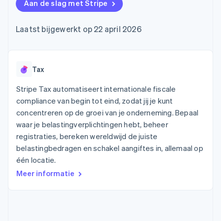
Toegang tot meer
Data Pipeline
Aan de slag met Stripe
Bedrijf
Marktplaatsen
Gegevenssynchronisatie
dan 125
Geldbeheer
Facturatie naar gebruik
Terminal
Productroadmap
Platforms
bieden
Laatst bijgewerkt op 22 april 2026
Fysieke betalingen
Jaarlijks congres
SaaS
Betaalkaarten uitgeven
Authorization
Sessions
die door stablecoins
Boost
Vacatures
worden gedekt
Optimaliseer de
Stripe Newsroom
Diensten voorzien en
acceptatie
Stripe Press
Tax
beheren met agents
Per branche
Link
Versneld afrekenen
Stripe Tax automatiseert internationale fiscale
Financial
AI-bedrijven
compliance van begin tot eind, zodat jij je kunt
Connections
Creator economy
Contact
Bronnen
Data gekoppelde
concentreren op de groei van je onderneming. Bepaal
Gaming
rekeningen
Horeca, reizen en vrije
waar je belastingverplichtingen hebt, beheer
Neem contact op
tijd
App-integraties
Partner worden
registraties, bereken wereldwijd de juiste
Verzekering
Voorbeelden van code
belastingbedragen en schakel aangiftes in, allemaal op
Media en entertainment
Developerblog
API-status
één locatie.
Meer
Non-profitorganisaties
Product roadmap
Meer informatie
Ontdek wat er in het verschiet ligt
Professionele
dienstverlening
Radar
Publieke sector
Fraudepreventie
Detailhandel
Atlas