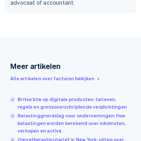
advocaat of accountant.
Denemarken
English
Duitsland
Deutsch
English
Estland
English
Finland
English
Svenska
Frankrijk
Français
English
Meer artikelen
Gibraltar
English
Alle artikelen over facturen bekijken
Griekenland
English
Hongarije
Britse btw op digitale producten: tarieven,
English
regels en grensoverschrijdende verplichtingen
Hongkong SAR, China
English
简体中文
Belastinggrondslag voor ondernemingen: Hoe
Ierland
belastingen worden berekend over inkomsten,
English
verkopen en activa
India
Omzetbelastingtarief in New York: uitleg over
English