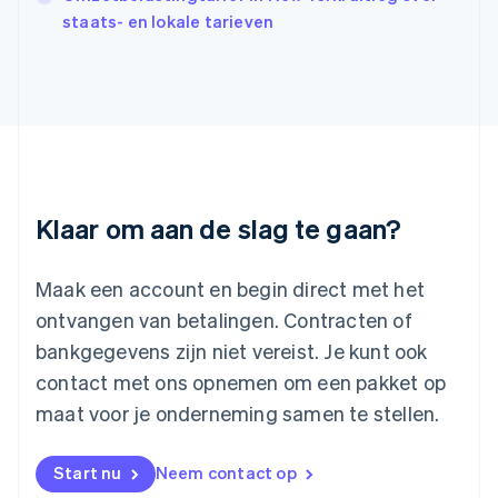
Italië
staats- en lokale tarieven
Italiano
English
Japan
日本語
English
Kroatië
English
Italiano
Letland
English
Liechtenstein
Deutsch
English
Klaar om aan de slag te gaan?
Litouwen
English
Luxemburg
Maak een account en begin direct met het
Français
Deutsch
English
ontvangen van betalingen. Contracten of
Maleisië
bankgegevens zijn niet vereist. Je kunt ook
English
简体中文
contact met ons opnemen om een pakket op
Malta
English
maat voor je onderneming samen te stellen.
Mexico
Español
English
Nederland
Start nu
Neem contact op
Nederlands
English