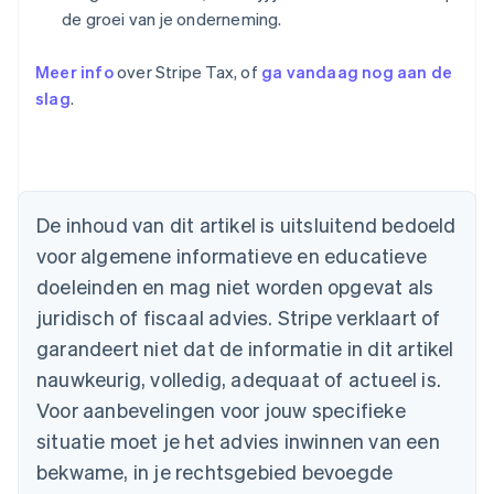
de groei van je onderneming.
Meer info
over Stripe Tax, of
ga vandaag nog aan de
slag
.
De inhoud van dit artikel is uitsluitend bedoeld
Australië
voor algemene informatieve en educatieve
English
doeleinden en mag niet worden opgevat als
België
juridisch of fiscaal advies. Stripe verklaart of
Nederlands
Français
Deutsch
English
Brazilië
garandeert niet dat de informatie in dit artikel
Português
English
nauwkeurig, volledig, adequaat of actueel is.
Bulgarije
English
Voor aanbevelingen voor jouw specifieke
Canada
situatie moet je het advies inwinnen van een
English
Français
Cyprus
bekwame, in je rechtsgebied bevoegde
English